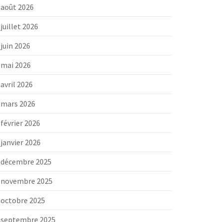
août 2026
juillet 2026
juin 2026
mai 2026
avril 2026
mars 2026
février 2026
janvier 2026
décembre 2025
novembre 2025
octobre 2025
septembre 2025