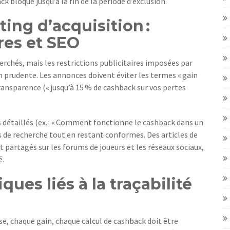
k bloqué jusqu’à la fin de la période d’exclusion.
ting d’acquisition :
res et SEO
erchés, mais les restrictions publicitaires imposées par
n prudente. Les annonces doivent éviter les termes « gain
 transparence (« jusqu’à 15 % de cashback sur vos pertes
s détaillés (ex. : « Comment fonctionne le cashback dans un
s de recherche tout en restant conformes. Des articles de
t partagés sur les forums de joueurs et les réseaux sociaux,
é.
ques liés à la traçabilité
ise, chaque gain, chaque calcul de cashback doit être