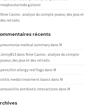
məqbərələrində gizlənir
Nine Casino : analyse du compte joueur, des jeux et
des retraits
ommentaires récents
pneumonia medical summary
dans
M
Jenny813
dans
Nine Casino : analyse du compte
joueur, des jeux et des retraits
penicillin allergy red flags
dans
M
otitis media treatment basics
dans
M
amoxicillin antibiotic interactions
dans
M
rchives