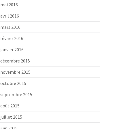
mai 2016
avril 2016
mars 2016
février 2016
janvier 2016
décembre 2015
novembre 2015
octobre 2015
septembre 2015
août 2015
juillet 2015
juin 2015