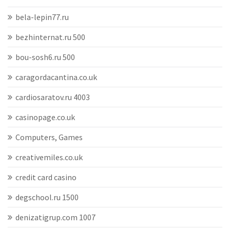
bela-lepin77.ru
bezhinternat.ru 500
bou-sosh6.ru 500
caragordacantina.co.uk
cardiosaratov.ru 4003
casinopage.co.uk
Computers, Games
creativemiles.co.uk
credit card casino
degschool.ru 1500
denizatigrup.com 1007