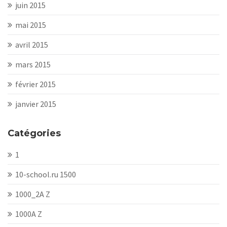
juin 2015
mai 2015
avril 2015
mars 2015
février 2015
janvier 2015
Catégories
1
10-school.ru 1500
1000_2A Z
1000A Z