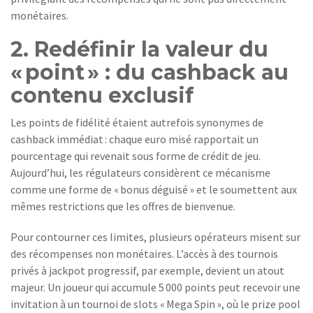
monétaires.
2. Redéfinir la valeur du
« point » : du cashback au
contenu exclusif
Les points de fidélité étaient autrefois synonymes de
cashback immédiat : chaque euro misé rapportait un
pourcentage qui revenait sous forme de crédit de jeu.
Aujourd’hui, les régulateurs considèrent ce mécanisme
comme une forme de « bonus déguisé » et le soumettent aux
mêmes restrictions que les offres de bienvenue.
Pour contourner ces limites, plusieurs opérateurs misent sur
des récompenses non monétaires. L’accès à des tournois
privés à jackpot progressif, par exemple, devient un atout
majeur. Un joueur qui accumule 5 000 points peut recevoir une
invitation à un tournoi de slots « Mega Spin », où le prize pool