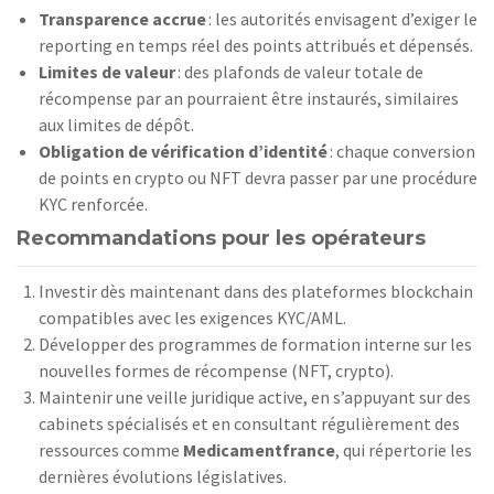
Transparence accrue
: les autorités envisagent d’exiger le
reporting en temps réel des points attribués et dépensés.
Limites de valeur
: des plafonds de valeur totale de
récompense par an pourraient être instaurés, similaires
aux limites de dépôt.
Obligation de vérification d’identité
: chaque conversion
de points en crypto ou NFT devra passer par une procédure
KYC renforcée.
Recommandations pour les opérateurs
Investir dès maintenant dans des plateformes blockchain
compatibles avec les exigences KYC/AML.
Développer des programmes de formation interne sur les
nouvelles formes de récompense (NFT, crypto).
Maintenir une veille juridique active, en s’appuyant sur des
cabinets spécialisés et en consultant régulièrement des
ressources comme
Medicamentfrance
, qui répertorie les
dernières évolutions législatives.