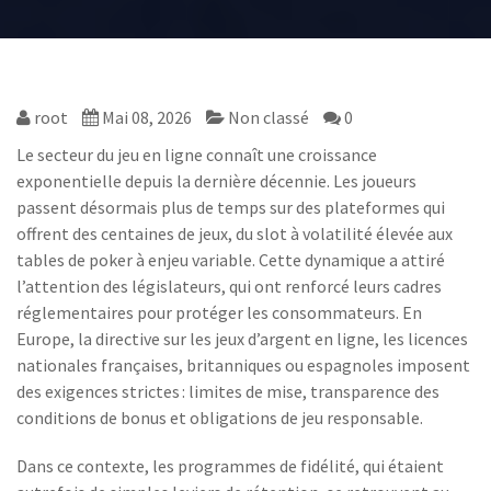
root
Mai 08, 2026
Non classé
0
Le secteur du jeu en ligne connaît une croissance
exponentielle depuis la dernière décennie. Les joueurs
passent désormais plus de temps sur des plateformes qui
offrent des centaines de jeux, du slot à volatilité élevée aux
tables de poker à enjeu variable. Cette dynamique a attiré
l’attention des législateurs, qui ont renforcé leurs cadres
réglementaires pour protéger les consommateurs. En
Europe, la directive sur les jeux d’argent en ligne, les licences
nationales françaises, britanniques ou espagnoles imposent
des exigences strictes : limites de mise, transparence des
conditions de bonus et obligations de jeu responsable.
Dans ce contexte, les programmes de fidélité, qui étaient