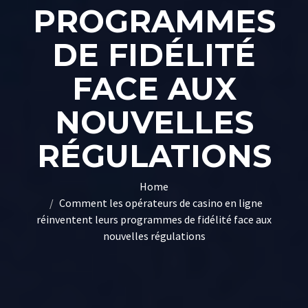
PROGRAMMES
DE FIDÉLITÉ
FACE AUX
NOUVELLES
RÉGULATIONS
Home
Comment les opérateurs de casino en ligne
réinventent leurs programmes de fidélité face aux
nouvelles régulations