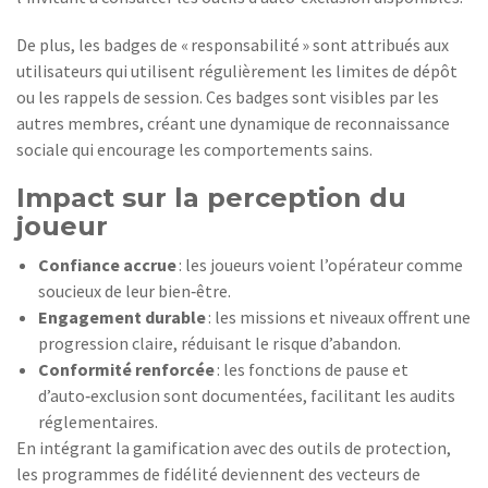
De plus, les badges de « responsabilité » sont attribués aux
utilisateurs qui utilisent régulièrement les limites de dépôt
ou les rappels de session. Ces badges sont visibles par les
autres membres, créant une dynamique de reconnaissance
sociale qui encourage les comportements sains.
Impact sur la perception du
joueur
Confiance accrue
: les joueurs voient l’opérateur comme
soucieux de leur bien‑être.
Engagement durable
: les missions et niveaux offrent une
progression claire, réduisant le risque d’abandon.
Conformité renforcée
: les fonctions de pause et
d’auto‑exclusion sont documentées, facilitant les audits
réglementaires.
En intégrant la gamification avec des outils de protection,
les programmes de fidélité deviennent des vecteurs de