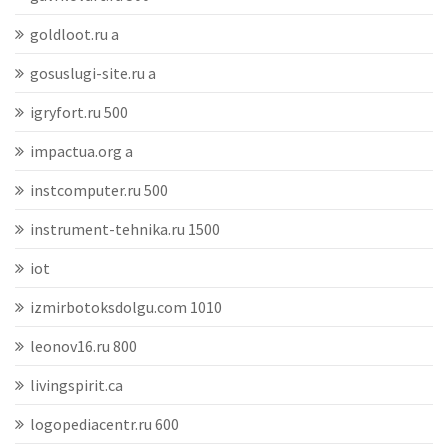
goldloot.ru a
gosuslugi-site.ru a
igryfort.ru 500
impactua.org a
instcomputer.ru 500
instrument-tehnika.ru 1500
iot
izmirbotoksdolgu.com 1010
leonov16.ru 800
livingspirit.ca
logopediacentr.ru 600