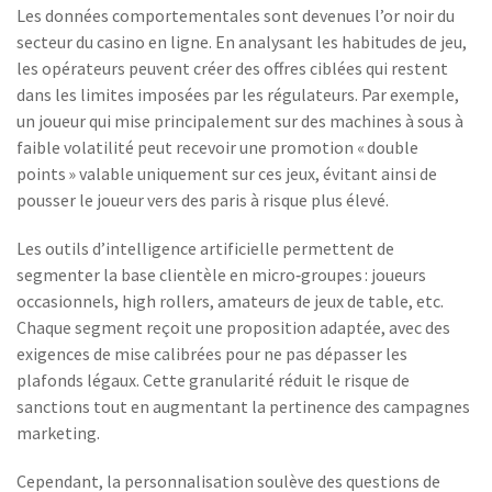
Les données comportementales sont devenues l’or noir du
secteur du casino en ligne. En analysant les habitudes de jeu,
les opérateurs peuvent créer des offres ciblées qui restent
dans les limites imposées par les régulateurs. Par exemple,
un joueur qui mise principalement sur des machines à sous à
faible volatilité peut recevoir une promotion « double
points » valable uniquement sur ces jeux, évitant ainsi de
pousser le joueur vers des paris à risque plus élevé.
Les outils d’intelligence artificielle permettent de
segmenter la base clientèle en micro‑groupes : joueurs
occasionnels, high rollers, amateurs de jeux de table, etc.
Chaque segment reçoit une proposition adaptée, avec des
exigences de mise calibrées pour ne pas dépasser les
plafonds légaux. Cette granularité réduit le risque de
sanctions tout en augmentant la pertinence des campagnes
marketing.
Cependant, la personnalisation soulève des questions de