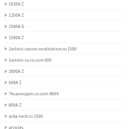
1020A Z
1250A Z
1500A G
1500A Z
1xslots-casino.ruralisation.ru 1500
1xslots-ru.co.com 600
2000A Z
500A Z
7kcasinojam.co.com 4004
800A Z
arda-tech.ru 1500
articles