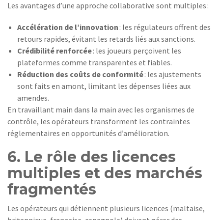
Les avantages d’une approche collaborative sont multiples :
Accélération de l’innovation
: les régulateurs offrent des
retours rapides, évitant les retards liés aux sanctions.
Crédibilité renforcée
: les joueurs perçoivent les
plateformes comme transparentes et fiables.
Réduction des coûts de conformité
: les ajustements
sont faits en amont, limitant les dépenses liées aux
amendes.
En travaillant main dans la main avec les organismes de
contrôle, les opérateurs transforment les contraintes
réglementaires en opportunités d’amélioration.
6. Le rôle des licences
multiples et des marchés
fragmentés
Les opérateurs qui détiennent plusieurs licences (maltaise,