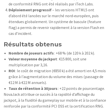
de conformité RNG ont été réalisés par iTech Labs.
Déploiement progressif
– les versions HTML5 ont
d’abord été lancées sur le marché nord‑européen, puis
étendues globalement. Un système de bascule (feature
flag) a permis de revenir rapidement à la version Flash en
cas d’incident.
Résultats obtenus
Nombre de joueurs actifs
: +68 % (de 120 k à 202 k).
Valeur moyenne du jackpot
: €15 800, soit une
multiplication par 3,16.
ROI
: le coût de migration (€850 k) a été amorti en 4,5 mois
grâce à l’augmentation du volume des mises (passage de
€12 M à €22 M annuels).
Taux de rétention à 30 jours
: +22 points de pourcentage.
NovaJack attribue ce succès à la rapidité d’affichage du
jackpot, à la fluidité du gameplay sur mobile et à la confiance
renforcée par la conformité PCI DSS et la certification RNG.