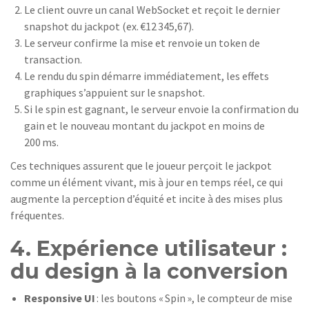
Le client ouvre un canal WebSocket et reçoit le dernier
snapshot du jackpot (ex. €12 345,67).
Le serveur confirme la mise et renvoie un token de
transaction.
Le rendu du spin démarre immédiatement, les effets
graphiques s’appuient sur le snapshot.
Si le spin est gagnant, le serveur envoie la confirmation du
gain et le nouveau montant du jackpot en moins de
200 ms.
Ces techniques assurent que le joueur perçoit le jackpot
comme un élément vivant, mis à jour en temps réel, ce qui
augmente la perception d’équité et incite à des mises plus
fréquentes.
4. Expérience utilisateur :
du design à la conversion
Responsive UI
: les boutons « Spin », le compteur de mise