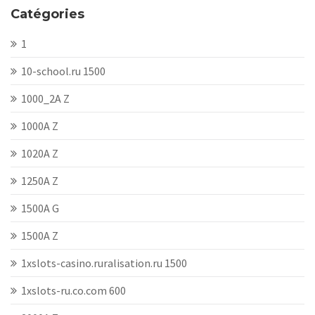
Catégories
1
10-school.ru 1500
1000_2A Z
1000A Z
1020A Z
1250A Z
1500A G
1500A Z
1xslots-casino.ruralisation.ru 1500
1xslots-ru.co.com 600