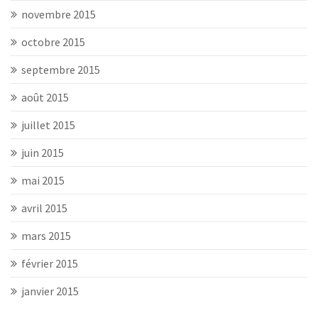
novembre 2015
octobre 2015
septembre 2015
août 2015
juillet 2015
juin 2015
mai 2015
avril 2015
mars 2015
février 2015
janvier 2015