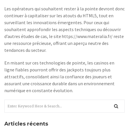
Les opérateurs qui souhaitent rester à la pointe devront donc
continuer à capitaliser sur les atouts du HTML5, tout en
surveillant les innovations émergentes. Pour ceux qui
souhaitent approfondir les aspects techniques ou découvrir
d’autres études de cas, le site https://www.materalia.fr/ reste
une ressource précieuse, offrant un aperçu neutre des
tendances du secteur.
En misant sur ces technologies de pointe, les casinos en
ligne fiables pourront offrir des jackpots toujours plus
attractifs, consolidant ainsi la confiance des joueurs et
assurant une croissance durable dans un environnement
numérique en constante évolution.
Articles récents