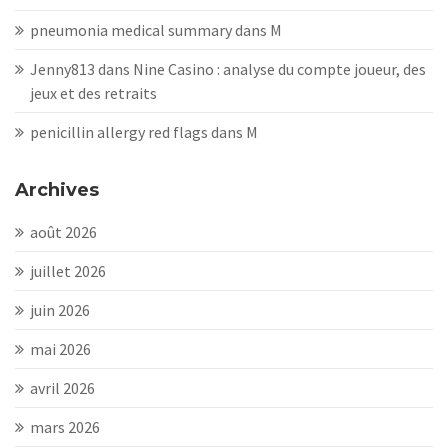
pneumonia medical summary
dans
M
Jenny813
dans
Nine Casino : analyse du compte joueur, des
jeux et des retraits
penicillin allergy red flags
dans
M
Archives
août 2026
juillet 2026
juin 2026
mai 2026
avril 2026
mars 2026