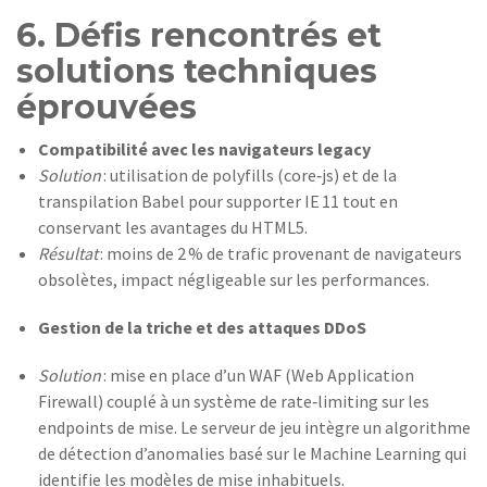
6. Défis rencontrés et
solutions techniques
éprouvées
Compatibilité avec les navigateurs legacy
Solution
: utilisation de polyfills (core‑js) et de la
transpilation Babel pour supporter IE 11 tout en
conservant les avantages du HTML5.
Résultat
: moins de 2 % de trafic provenant de navigateurs
obsolètes, impact négligeable sur les performances.
Gestion de la triche et des attaques DDoS
Solution
: mise en place d’un WAF (Web Application
Firewall) couplé à un système de rate‑limiting sur les
endpoints de mise. Le serveur de jeu intègre un algorithme
de détection d’anomalies basé sur le Machine Learning qui
identifie les modèles de mise inhabituels.