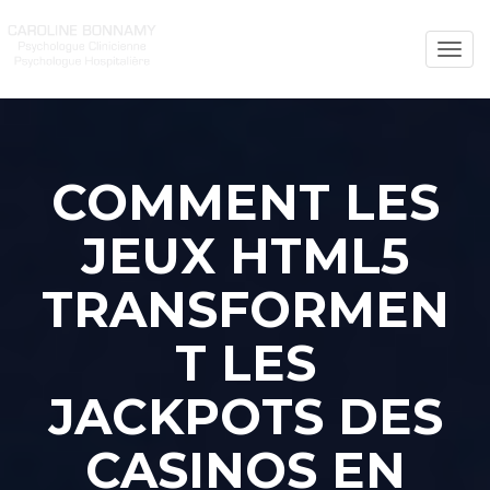
Toggl
naviga
COMMENT LES
JEUX HTML5
TRANSFORMEN
T LES
JACKPOTS DES
CASINOS EN