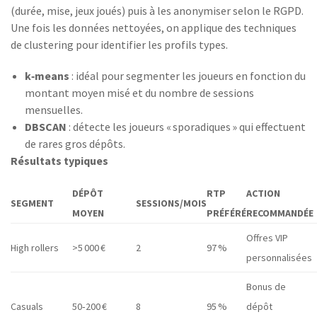
(durée, mise, jeux joués) puis à les anonymiser selon le RGPD.
Une fois les données nettoyées, on applique des techniques
de clustering pour identifier les profils types.
k‑means
: idéal pour segmenter les joueurs en fonction du
montant moyen misé et du nombre de sessions
mensuelles.
DBSCAN
: détecte les joueurs « sporadiques » qui effectuent
de rares gros dépôts.
Résultats typiques
DÉPÔT
RTP
ACTION
SEGMENT
SESSIONS/MOIS
MOYEN
PRÉFÉRÉ
RECOMMANDÉE
Offres VIP
High rollers
>5 000 €
2
97 %
personnalisées
Bonus de
Casuals
50‑200 €
8
95 %
dépôt