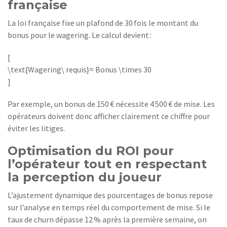
française
La loi française fixe un plafond de 30 fois le montant du
bonus pour le wagering. Le calcul devient :
[
\text{Wagering\ requis}= Bonus \times 30
]
Par exemple, un bonus de 150 € nécessite 4 500 € de mise. Les
opérateurs doivent donc afficher clairement ce chiffre pour
éviter les litiges.
Optimisation du ROI pour
l’opérateur tout en respectant
la perception du joueur
L’ajustement dynamique des pourcentages de bonus repose
sur l’analyse en temps réel du comportement de mise. Si le
taux de churn dépasse 12 % après la première semaine, on