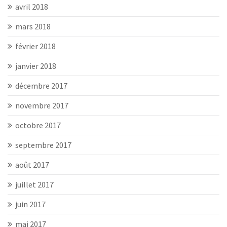
avril 2018
mars 2018
février 2018
janvier 2018
décembre 2017
novembre 2017
octobre 2017
septembre 2017
août 2017
juillet 2017
juin 2017
mai 2017