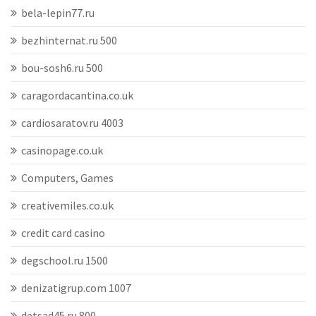
bela-lepin77.ru
bezhinternat.ru 500
bou-sosh6.ru 500
caragordacantina.co.uk
cardiosaratov.ru 4003
casinopage.co.uk
Computers, Games
creativemiles.co.uk
credit card casino
degschool.ru 1500
denizatigrup.com 1007
detsad45.ru 800