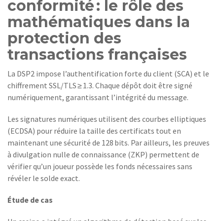
conformité : le rôle des
mathématiques dans la
protection des
transactions françaises
La DSP2 impose l’authentification forte du client (SCA) et le
chiffrement SSL/TLS ≥ 1.3. Chaque dépôt doit être signé
numériquement, garantissant l’intégrité du message.
Les signatures numériques utilisent des courbes elliptiques
(ECDSA) pour réduire la taille des certificats tout en
maintenant une sécurité de 128 bits. Par ailleurs, les preuves
à divulgation nulle de connaissance (ZKP) permettent de
vérifier qu’un joueur possède les fonds nécessaires sans
révéler le solde exact.
Étude de cas