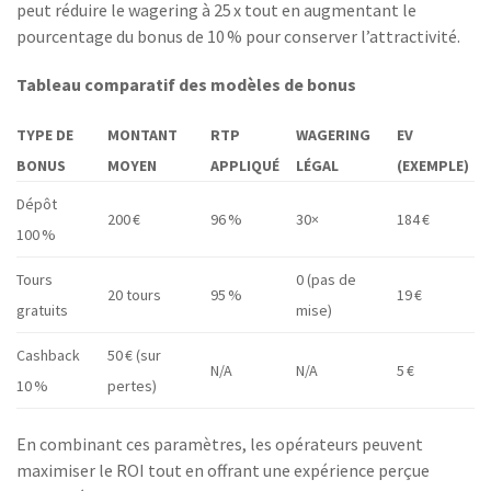
peut réduire le wagering à 25 x tout en augmentant le
pourcentage du bonus de 10 % pour conserver l’attractivité.
Tableau comparatif des modèles de bonus
TYPE DE
MONTANT
RTP
WAGERING
EV
BONUS
MOYEN
APPLIQUÉ
LÉGAL
(EXEMPLE)
Dépôt
200 €
96 %
30×
184 €
100 %
Tours
0 (pas de
20 tours
95 %
19 €
gratuits
mise)
Cashback
50 € (sur
N/A
N/A
5 €
10 %
pertes)
En combinant ces paramètres, les opérateurs peuvent
maximiser le ROI tout en offrant une expérience perçue