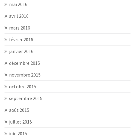
mai 2016
avril 2016
mars 2016
février 2016
janvier 2016
décembre 2015
novembre 2015
octobre 2015
septembre 2015
août 2015
juillet 2015
juin 2015