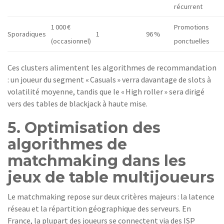
récurrent
1 000 €
Promotions
Sporadiques
1
96 %
(occasionnel)
ponctuelles
Ces clusters alimentent les algorithmes de recommandation
: un joueur du segment « Casuals » verra davantage de slots à
volatilité moyenne, tandis que le « High roller » sera dirigé
vers des tables de blackjack à haute mise.
5. Optimisation des
algorithmes de
matchmaking dans les
jeux de table multijoueurs
Le matchmaking repose sur deux critères majeurs : la latence
réseau et la répartition géographique des serveurs. En
France, la plupart des joueurs se connectent via des ISP