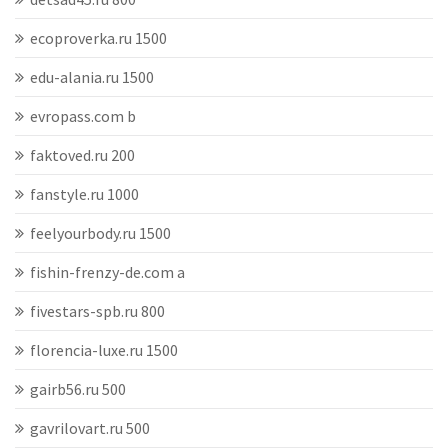
ecoproverka.ru 1500
edu-alania.ru 1500
evropass.com b
faktoved.ru 200
fanstyle.ru 1000
feelyourbody.ru 1500
fishin-frenzy-de.com a
fivestars-spb.ru 800
florencia-luxe.ru 1500
gairb56.ru 500
gavrilovart.ru 500