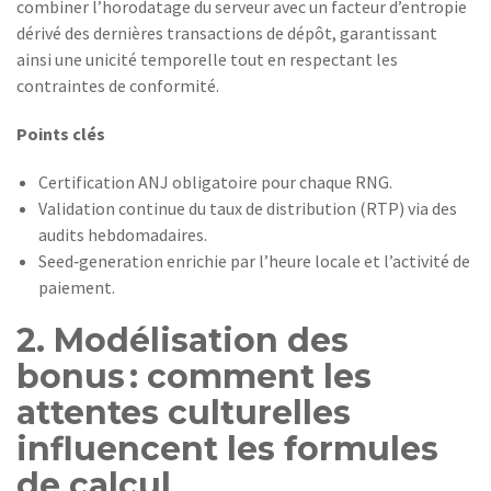
combiner l’horodatage du serveur avec un facteur d’entropie
dérivé des dernières transactions de dépôt, garantissant
ainsi une unicité temporelle tout en respectant les
contraintes de conformité.
Points clés
Certification ANJ obligatoire pour chaque RNG.
Validation continue du taux de distribution (RTP) via des
audits hebdomadaires.
Seed‑generation enrichie par l’heure locale et l’activité de
paiement.
2. Modélisation des
bonus : comment les
attentes culturelles
influencent les formules
de calcul