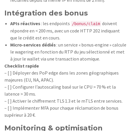
réclamés depuis la même IP en moins de 2 min).
Intégration des bonus
APIs réactives
: les endpoints
doivent
/bonus/claim
répondre en < 200 ms, avec un code HTTP 202 indiquant
que le crédit est en cours.
Micro‑services dédiés
: un service « bonus‑engine » calcule
le wagering en fonction du RTP du jeu sélectionné et met
à jour le wallet via une transaction atomique.
Checklist rapide
– [ ] Déployer des PoP edge dans les zones géographiques
majeures (EU, NA, APAC).
– [ ] Configurer l’autoscaling basé sur le CPU > 70 % et la
latence > 30 ms.
– [ ] Activer le chiffrement TLS 1.3 et le mTLS entre services.
– [ ] Implémenter MFA pour chaque réclamation de bonus
supérieur à 20 €.
Monitoring & optimisation