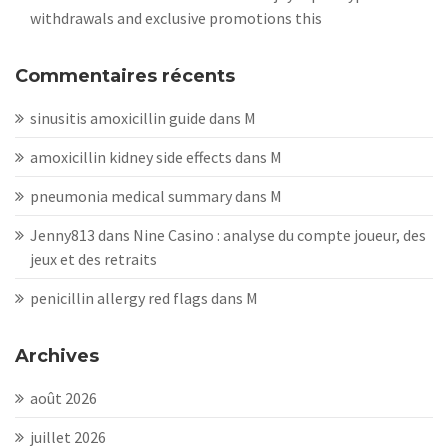
withdrawals and exclusive promotions this
Commentaires récents
sinusitis amoxicillin guide
dans
M
amoxicillin kidney side effects
dans
M
pneumonia medical summary
dans
M
Jenny813
dans
Nine Casino : analyse du compte joueur, des
jeux et des retraits
penicillin allergy red flags
dans
M
Archives
août 2026
juillet 2026