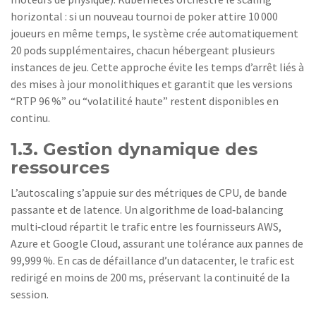
horizontal : si un nouveau tournoi de poker attire 10 000
joueurs en même temps, le système crée automatiquement
20 pods supplémentaires, chacun hébergeant plusieurs
instances de jeu. Cette approche évite les temps d’arrêt liés à
des mises à jour monolithiques et garantit que les versions
“RTP 96 %” ou “volatilité haute” restent disponibles en
continu.
1.3. Gestion dynamique des
ressources
L’autoscaling s’appuie sur des métriques de CPU, de bande
passante et de latence. Un algorithme de load‑balancing
multi‑cloud répartit le trafic entre les fournisseurs AWS,
Azure et Google Cloud, assurant une tolérance aux pannes de
99,999 %. En cas de défaillance d’un datacenter, le trafic est
redirigé en moins de 200 ms, préservant la continuité de la
session.