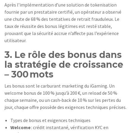
Après l’implémentation d’une solution de tokenisation
fournie par un prestataire certifié, un opérateur a observé
une chute de 68 % des tentatives de retrait frauduleux. Le
taux de réussite des bonus légitimes est resté stable,
prouvant que la sécurité accrue n’affecte pas l’expérience
utilisateur.
3. Le rôle des bonus dans
la stratégie de croissance
– 300 mots
Les bonus sont le carburant marketing du iGaming. Un
welcome bonus de 100 % jusqu’à 200 €, un reload de 50 %
chaque semaine, ou un cash‑back de 10 % sur les pertes du
jour, chaque offre possède des exigences techniques précises.
Types de bonus et exigences techniques
Welcome
: crédit instantané, vérification KYC en