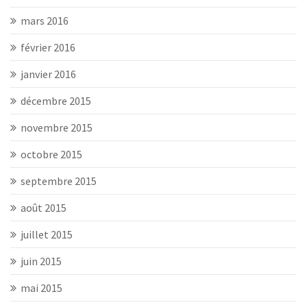
mars 2016
février 2016
janvier 2016
décembre 2015
novembre 2015
octobre 2015
septembre 2015
août 2015
juillet 2015
juin 2015
mai 2015