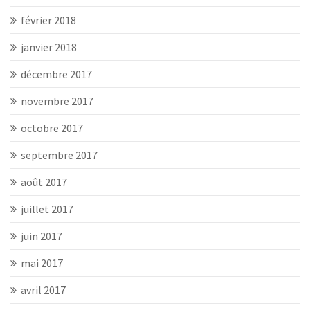
février 2018
janvier 2018
décembre 2017
novembre 2017
octobre 2017
septembre 2017
août 2017
juillet 2017
juin 2017
mai 2017
avril 2017