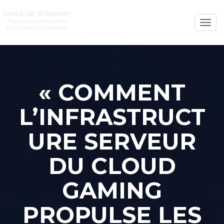
Toggl
naviga
« COMMENT
L’INFRASTRUCT
URE SERVEUR
DU CLOUD
GAMING
PROPULSE LES