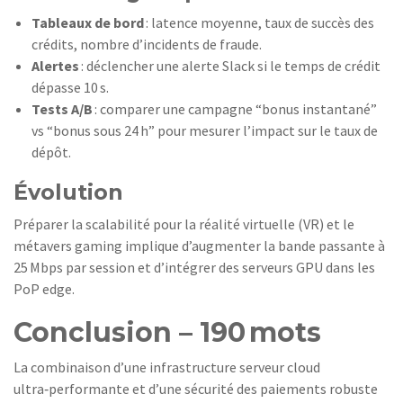
Tableaux de bord
: latence moyenne, taux de succès des
crédits, nombre d’incidents de fraude.
Alertes
: déclencher une alerte Slack si le temps de crédit
dépasse 10 s.
Tests A/B
: comparer une campagne “bonus instantané”
vs “bonus sous 24 h” pour mesurer l’impact sur le taux de
dépôt.
Évolution
Préparer la scalabilité pour la réalité virtuelle (VR) et le
métavers gaming implique d’augmenter la bande passante à
25 Mbps par session et d’intégrer des serveurs GPU dans les
PoP edge.
Conclusion – 190 mots
La combinaison d’une infrastructure serveur cloud
ultra‑performante et d’une sécurité des paiements robuste