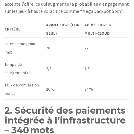
accepte l’offre, ce qui augmente la probabilité d’engagement
sur les jeux à haute volatilité comme “Mega Jackpot Spin”.
AVANT EDGE (CDN
APRÈS EDGE &
CRITÈRE
SEUL)
MULTI‑CLOUD
Latence moyenne
78
22
(ms)
Temps de
2,8
1,5
chargement (s)
Taux de conversion
20 %
34 %
bonus
2. Sécurité des paiements
intégrée à l’infrastructure
– 340 mots