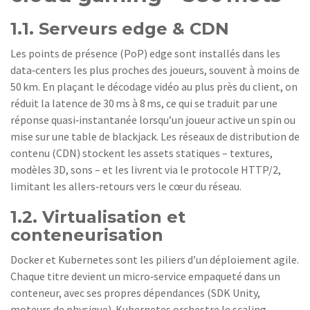
1.1. Serveurs edge & CDN
Les points de présence (PoP) edge sont installés dans les
data‑centers les plus proches des joueurs, souvent à moins de
50 km. En plaçant le décodage vidéo au plus près du client, on
réduit la latence de 30 ms à 8 ms, ce qui se traduit par une
réponse quasi‑instantanée lorsqu’un joueur active un spin ou
mise sur une table de blackjack. Les réseaux de distribution de
contenu (CDN) stockent les assets statiques – textures,
modèles 3D, sons – et les livrent via le protocole HTTP/2,
limitant les allers‑retours vers le cœur du réseau.
1.2. Virtualisation et
conteneurisation
Docker et Kubernetes sont les piliers d’un déploiement agile.
Chaque titre devient un micro‑service empaqueté dans un
conteneur, avec ses propres dépendances (SDK Unity,
moteurs de physique). Kubernetes orchestre le scaling