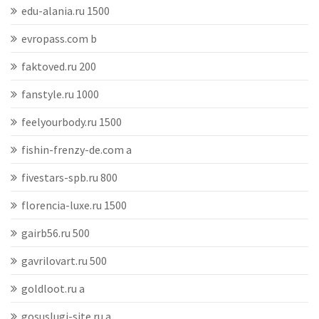
edu-alania.ru 1500
evropass.com b
faktoved.ru 200
fanstyle.ru 1000
feelyourbody.ru 1500
fishin-frenzy-de.com a
fivestars-spb.ru 800
florencia-luxe.ru 1500
gairb56.ru 500
gavrilovart.ru 500
goldloot.ru a
gosuslugi-site.ru a