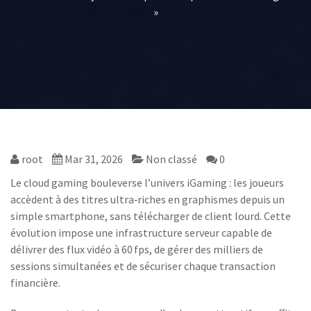
»
root
Mar 31, 2026
Non classé
0
Le cloud gaming bouleverse l’univers iGaming : les joueurs
accèdent à des titres ultra‑riches en graphismes depuis un
simple smartphone, sans télécharger de client lourd. Cette
évolution impose une infrastructure serveur capable de
délivrer des flux vidéo à 60 fps, de gérer des milliers de
sessions simultanées et de sécuriser chaque transaction
financière.