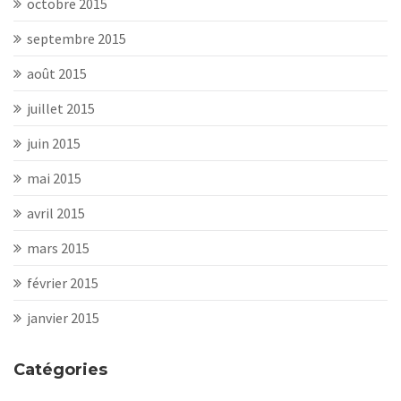
octobre 2015
septembre 2015
août 2015
juillet 2015
juin 2015
mai 2015
avril 2015
mars 2015
février 2015
janvier 2015
Catégories