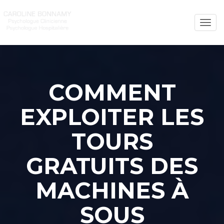
Toggl
naviga
COMMENT
EXPLOITER LES
TOURS
GRATUITS DES
MACHINES À
SOUS