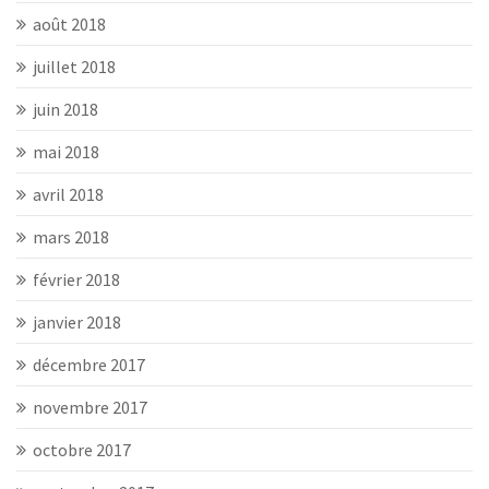
août 2018
juillet 2018
juin 2018
mai 2018
avril 2018
mars 2018
février 2018
janvier 2018
décembre 2017
novembre 2017
octobre 2017