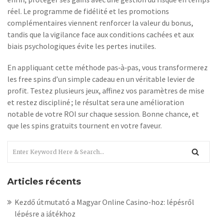
réel. Le programme de fidélité et les promotions
complémentaires viennent renforcer la valeur du bonus,
tandis que la vigilance face aux conditions cachées et aux
biais psychologiques évite les pertes inutiles.
En appliquant cette méthode pas‑à‑pas, vous transformerez
les free spins d’un simple cadeau en un véritable levier de
profit. Testez plusieurs jeux, affinez vos paramètres de mise
et restez discipliné ; le résultat sera une amélioration
notable de votre ROI sur chaque session. Bonne chance, et
que les spins gratuits tournent en votre faveur.
Articles récents
Kezdő útmutató a Magyar Online Casino-hoz: lépésről
lépésre a játékhoz