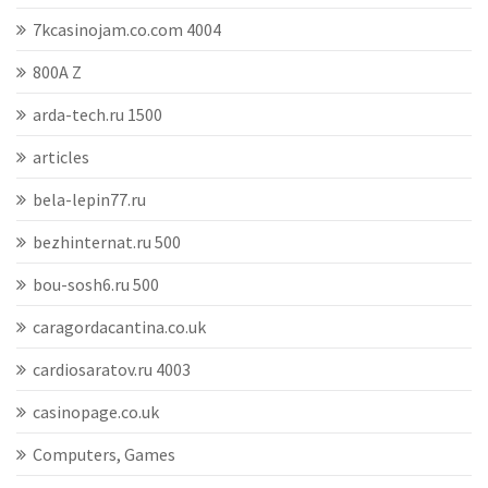
7kcasinojam.co.com 4004
800A Z
arda-tech.ru 1500
articles
bela-lepin77.ru
bezhinternat.ru 500
bou-sosh6.ru 500
caragordacantina.co.uk
cardiosaratov.ru 4003
casinopage.co.uk
Computers, Games