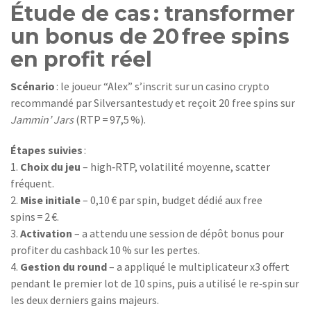
Étude de cas : transformer
un bonus de 20 free spins
en profit réel
Scénario
: le joueur “Alex” s’inscrit sur un casino crypto
recommandé par Silversantestudy et reçoit 20 free spins sur
Jammin’ Jars
(RTP = 97,5 %).
Étapes suivies
:
1.
Choix du jeu
– high‑RTP, volatilité moyenne, scatter
fréquent.
2.
Mise initiale
– 0,10 € par spin, budget dédié aux free
spins = 2 €.
3.
Activation
– a attendu une session de dépôt bonus pour
profiter du cashback 10 % sur les pertes.
4.
Gestion du round
– a appliqué le multiplicateur x3 offert
pendant le premier lot de 10 spins, puis a utilisé le re‑spin sur
les deux derniers gains majeurs.