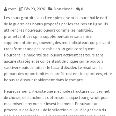
root
Fév 23, 2026
Non classé
0
Les tours gratuits, ou « free spins », sont aujourd’hui le nerf
de la guerre des bonus proposés par les casinos en ligne. Ils
attirent les nouveaux joueurs comme les habitués,
promettant des spins supplémentaires sans mise
supplémentaire et, souvent, des multiplicateurs qui peuvent
transformer une petite mise en un gain conséquent.
Pourtant, la majorité des joueurs activent ces tours sans
aucune stratégie, se contentant de cliquer sur le bouton
« activer » puis de laisser le hasard décider. Le résultat : la
plupart des opportunités de profit restent inexploitées, et le
bonus se dissout rapidement dans le compte.
Heureusement, il existe une méthode structurée qui permet
de choisir, déclencher et optimiser chaque tour gratuit pour
maximiser le retour sur investissement. En suivant un
processus pas‑à‑pas – de la sélection du jeu à la gestion du