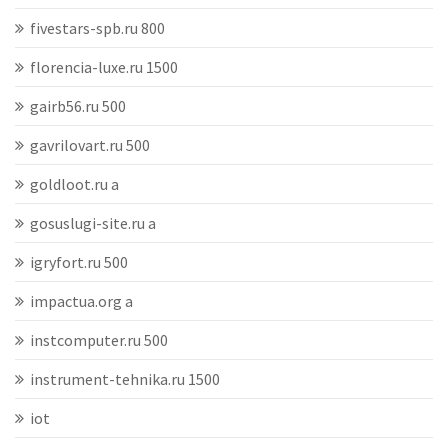
fivestars-spb.ru 800
florencia-luxe.ru 1500
gairb56.ru 500
gavrilovart.ru 500
goldloot.ru a
gosuslugi-site.ru a
igryfort.ru 500
impactua.org a
instcomputer.ru 500
instrument-tehnika.ru 1500
iot