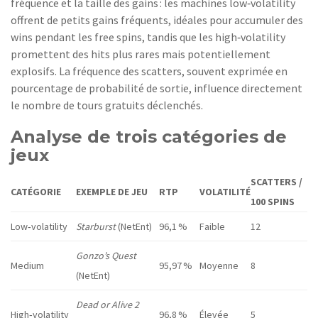
fréquence et la taille des gains : les machines low‑volatility
offrent de petits gains fréquents, idéales pour accumuler des
wins pendant les free spins, tandis que les high‑volatility
promettent des hits plus rares mais potentiellement
explosifs. La fréquence des scatters, souvent exprimée en
pourcentage de probabilité de sortie, influence directement
le nombre de tours gratuits déclenchés.
Analyse de trois catégories de
jeux
SCATTERS /
CATÉGORIE
EXEMPLE DE JEU
RTP
VOLATILITÉ
100 SPINS
Low‑volatility
Starburst
(NetEnt)
96,1 %
Faible
12
Gonzo’s Quest
Medium
95,97 %
Moyenne
8
(NetEnt)
Dead or Alive 2
High‑volatility
96,8 %
Élevée
5