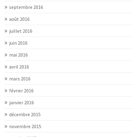
septembre 2016
août 2016
juillet 2016
juin 2016
mai 2016
avril 2016
mars 2016
février 2016
janvier 2016
décembre 2015
novembre 2015