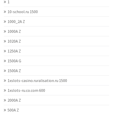
1
10-school.ru 1500
1000_2A Z
1000A Z
1020A Z
1250A Z
1500A G
1500A Z
1xslots-casino.ruralisation.ru 1500
1xslots-ru.co.com 600
2000A Z
500A Z