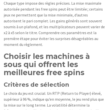
Chaque type impose des règles précises. La mise maximale
autorisée pendant les free spins peut être limitée ; certains
jeux ne permettent que la mise minimale, d’autres
autorisent le pari complet. Les gains générés sont souvent
soumis à un plafond, et les multiplicateurs peuvent varier de
x2 à x5 selon le titre. Comprendre ces paramètres est la
première étape pour éviter les surprises désagréables au
moment du règlement.
Choisir les machines à
sous qui offrent les
meilleures free spins
Critères de sélection
Le choix du jeu est crucial. Un RTP (Return to Player) élevé,
supérieur à 96 %, indique qu’en moyenne, le jeu rend plus que
la mise sur le long terme. La volatilité détermine la