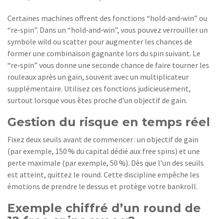
Certaines machines offrent des fonctions “hold‑and‑win” ou
“re‑spin”. Dans un “hold‑and‑win”, vous pouvez verrouiller un
symbole wild ou scatter pour augmenter les chances de
former une combinaison gagnante lors du spin suivant. Le
“re‑spin” vous donne une seconde chance de faire tourner les
rouleaux après un gain, souvent avec un multiplicateur
supplémentaire. Utilisez ces fonctions judicieusement,
surtout lorsque vous êtes proche d’un objectif de gain.
Gestion du risque en temps réel
Fixez deux seuils avant de commencer : un objectif de gain
(par exemple, 150 % du capital dédié aux free spins) et une
perte maximale (par exemple, 50 %). Dès que l’un des seuils
est atteint, quittez le round. Cette discipline empêche les
émotions de prendre le dessus et protège votre bankroll.
Exemple chiffré d’un round de