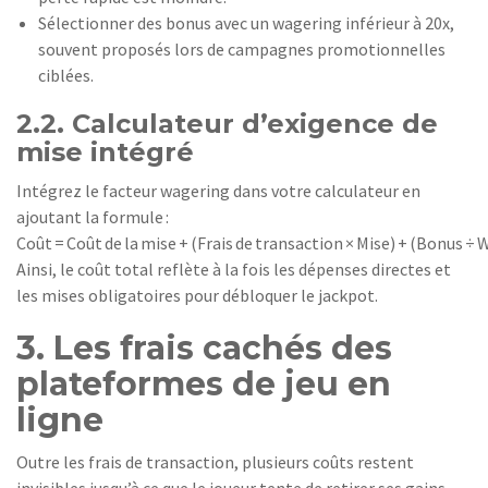
Sélectionner des bonus avec un wagering inférieur à 20x,
souvent proposés lors de campagnes promotionnelles
ciblées.
2.2. Calculateur d’exigence de
mise intégré
Intégrez le facteur wagering dans votre calculateur en
ajoutant la formule :
Coût = Coût de la mise + (Frais de transaction × Mise) + (Bonus ÷ 
Ainsi, le coût total reflète à la fois les dépenses directes et
les mises obligatoires pour débloquer le jackpot.
3. Les frais cachés des
plateformes de jeu en
ligne
Outre les frais de transaction, plusieurs coûts restent