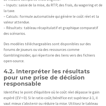
– Inputs : saisie de la mise, du RTP, des frais, du wagering et de
la taxe.
– Calculs : formule automatisée qui génère le coût réel et la
valeur attendue.
– Résultats : tableau récapitulatif et graphique comparatif
des scénarios.
Des modèles téléchargeables sont disponibles sur des
forums de joueurs ou via des ressources comme
Gamblinginsider, qui répertorie des liens vers des fichiers
open‑source.
4.2. Interpréter les résultats
pour une prise de décision
responsable
Identifiez le point d’équilibre où le coût réel dépasse le gain
espéré (EV < 0). Si le ratio coût/bénéfice est supérieur à 1, il
vaut mieux s’abstenir ou réduire la mise. Utilisez le tableau