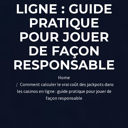
LIGNE : GUIDE
PRATIQUE
POUR JOUER
DE FAÇON
RESPONSABLE
Home
Comment calculer le vrai coût des jackpots dans
les casinos en ligne : guide pratique pour jouer de
façon responsable