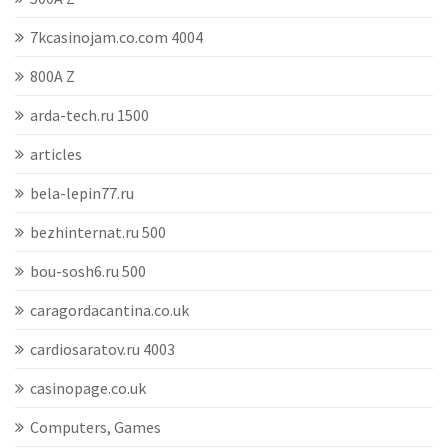
7kcasinojam.co.com 4004
800A Z
arda-tech.ru 1500
articles
bela-lepin77.ru
bezhinternat.ru 500
bou-sosh6.ru 500
caragordacantina.co.uk
cardiosaratov.ru 4003
casinopage.co.uk
Computers, Games