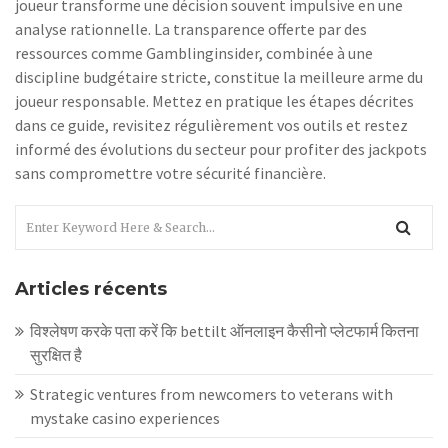
joueur transforme une décision souvent impulsive en une
analyse rationnelle. La transparence offerte par des
ressources comme Gamblinginsider, combinée à une
discipline budgétaire stricte, constitue la meilleure arme du
joueur responsable. Mettez en pratique les étapes décrites
dans ce guide, revisitez régulièrement vos outils et restez
informé des évolutions du secteur pour profiter des jackpots
sans compromettre votre sécurité financière.
Articles récents
विश्लेषण करके पता करें कि bettilt ऑनलाइन कैसीनो प्लेटफार्म कितना
सुरक्षित है
Strategic ventures from newcomers to veterans with
mystake casino experiences