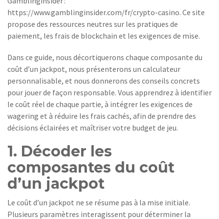
Gamblinginsider :
https://www.gamblinginsider.com/fr/crypto-casino
. Ce site
propose des ressources neutres sur les pratiques de
paiement, les frais de blockchain et les exigences de mise.
Dans ce guide, nous décortiquerons chaque composante du
coût d’un jackpot, nous présenterons un calculateur
personnalisable, et nous donnerons des conseils concrets
pour jouer de façon responsable. Vous apprendrez à identifier
le coût réel de chaque partie, à intégrer les exigences de
wagering et à réduire les frais cachés, afin de prendre des
décisions éclairées et maîtriser votre budget de jeu.
1. Décoder les
composantes du coût
d’un jackpot
Le coût d’un jackpot ne se résume pas à la mise initiale.
Plusieurs paramètres interagissent pour déterminer la