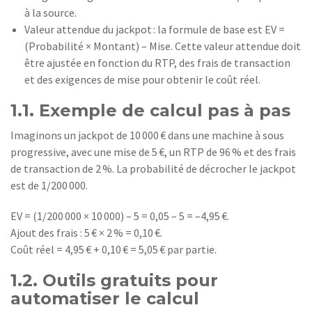
à la source.
Valeur attendue du jackpot : la formule de base est EV =
(Probabilité × Montant) – Mise. Cette valeur attendue doit
être ajustée en fonction du RTP, des frais de transaction
et des exigences de mise pour obtenir le coût réel.
1.1. Exemple de calcul pas à pas
Imaginons un jackpot de 10 000 € dans une machine à sous
progressive, avec une mise de 5 €, un RTP de 96 % et des frais
de transaction de 2 %. La probabilité de décrocher le jackpot
est de 1/200 000.
EV = (1/200 000 × 10 000) – 5 = 0,05 – 5 = –4,95 €.
Ajout des frais : 5 € × 2 % = 0,10 €.
Coût réel = 4,95 € + 0,10 € = 5,05 € par partie.
1.2. Outils gratuits pour
automatiser le calcul