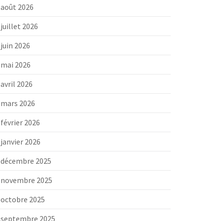
août 2026
juillet 2026
juin 2026
mai 2026
avril 2026
mars 2026
février 2026
janvier 2026
décembre 2025
novembre 2025
octobre 2025
septembre 2025