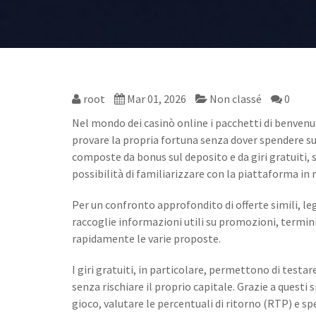
root
Mar 01, 2026
Non classé
0
Nel mondo dei casinò online i pacchetti di benvenu
provare la propria fortuna senza dover spendere 
composte da bonus sul deposito e da giri gratuiti, s
possibilità di familiarizzare con la piattaforma in
Per un confronto approfondito di offerte simili, le
raccoglie informazioni utili su promozioni, termini
rapidamente le varie proposte.
I giri gratuiti, in particolare, permettono di testar
senza rischiare il proprio capitale. Grazie a questi
gioco, valutare le percentuali di ritorno (RTP) e s