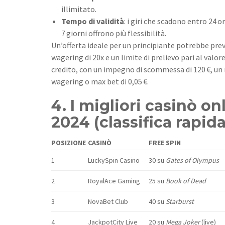
illimitato.
Tempo di validità
: i giri che scadono entro 24 
7 giorni offrono più flessibilità.
Un’offerta ideale per un principiante potrebbe preve
wagering di 20x e un limite di prelievo pari al valore
credito, con un impegno di scommessa di 120 €, un r
wagering o max bet di 0,05 €.
4. I migliori casinò onl
2024 (classifica rapida
POSIZIONE
CASINÒ
FREE SPIN
1
LuckySpin Casino
30 su
Gates of Olympus
2
RoyalAce Gaming
25 su
Book of Dead
3
NovaBet Club
40 su
Starburst
4
JackpotCity Live
20 su
Mega Joker
(live)