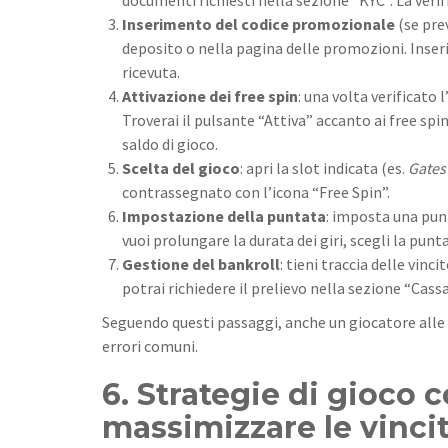
documenti richiesti nella sezione “KYC”. La verif
Inserimento del codice promozionale
(se pre
deposito o nella pagina delle promozioni. Ins
ricevuta.
Attivazione dei free spin
: una volta verificato
Troverai il pulsante “Attiva” accanto ai free sp
saldo di gioco.
Scelta del gioco
: apri la slot indicata (es.
Gates
contrassegnato con l’icona “Free Spin”.
Impostazione della puntata
: imposta una pun
vuoi prolungare la durata dei giri, scegli la pu
Gestione del bankroll
: tieni traccia delle vin
potrai richiedere il prelievo nella sezione “Cassa
Seguendo questi passaggi, anche un giocatore alle p
errori comuni.
6. Strategie di gioco co
massimizzare le vinci