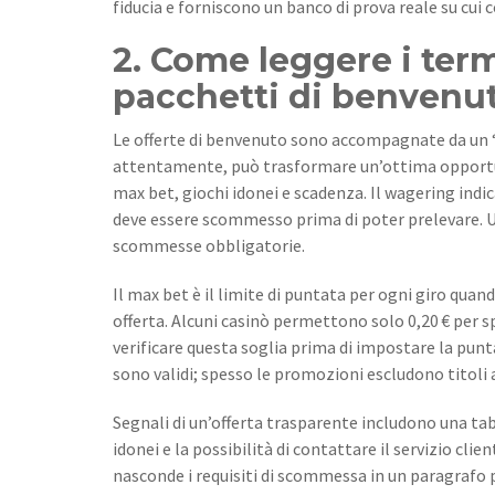
fiducia e forniscono un banco di prova reale su cui c
2. Come leggere i term
pacchetti di benvenu
Le offerte di benvenuto sono accompagnate da un 
attentamente, può trasformare un’ottima opportun
max bet, giochi idonei e scadenza. Il wagering indica
deve essere scommesso prima di poter prelevare. Un r
scommesse obbligatorie.
Il max bet è il limite di puntata per ogni giro quand
offerta. Alcuni casinò permettono solo 0,20 € per s
verificare questa soglia prima di impostare la puntata
sono validi; spesso le promozioni escludono titoli a
Segnali di un’offerta trasparente includono una tabe
idonei e la possibilità di contattare il servizio clie
nasconde i requisiti di scommessa in un paragrafo p