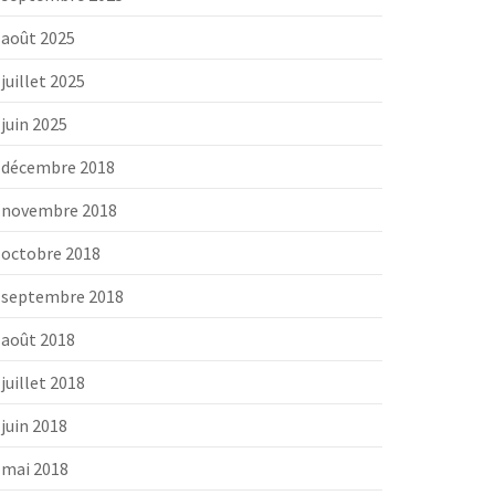
août 2025
juillet 2025
juin 2025
décembre 2018
novembre 2018
octobre 2018
septembre 2018
août 2018
juillet 2018
juin 2018
mai 2018