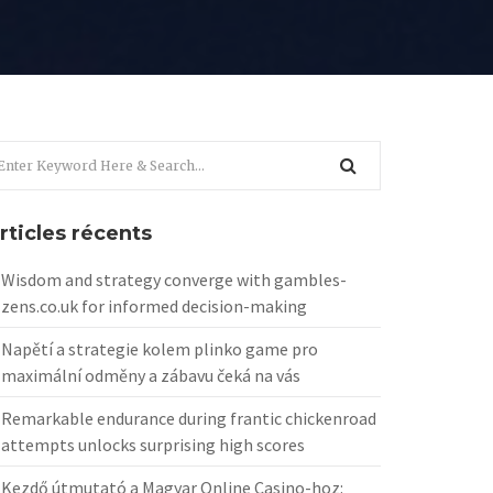
rticles récents
Wisdom and strategy converge with gambles-
zens.co.uk for informed decision-making
Napětí a strategie kolem plinko game pro
maximální odměny a zábavu čeká na vás
Remarkable endurance during frantic chickenroad
attempts unlocks surprising high scores
Kezdő útmutató a Magyar Online Casino-hoz: