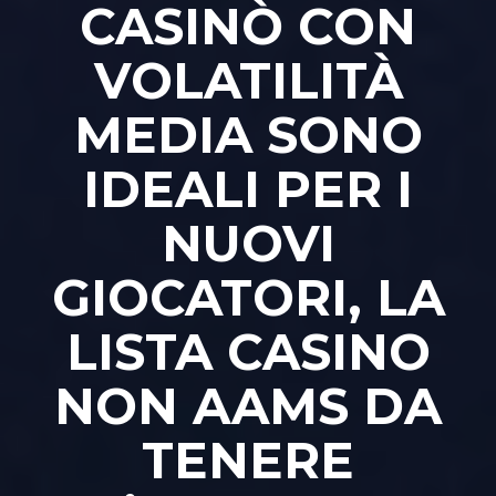
CASINÒ CON
VOLATILITÀ
MEDIA SONO
IDEALI PER I
NUOVI
GIOCATORI, LA
LISTA CASINO
NON AAMS DA
TENERE