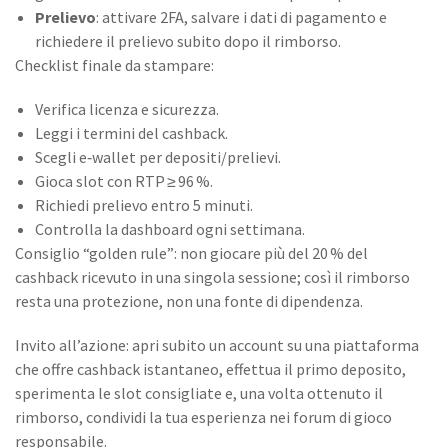
Prelievo
: attivare 2FA, salvare i dati di pagamento e
richiedere il prelievo subito dopo il rimborso.
Checklist finale da stampare:
Verifica licenza e sicurezza.
Leggi i termini del cashback.
Scegli e‑wallet per depositi/prelievi.
Gioca slot con RTP ≥ 96 %.
Richiedi prelievo entro 5 minuti.
Controlla la dashboard ogni settimana.
Consiglio “golden rule”: non giocare più del 20 % del
cashback ricevuto in una singola sessione; così il rimborso
resta una protezione, non una fonte di dipendenza.
Invito all’azione: apri subito un account su una piattaforma
che offre cashback istantaneo, effettua il primo deposito,
sperimenta le slot consigliate e, una volta ottenuto il
rimborso, condividi la tua esperienza nei forum di gioco
responsabile.