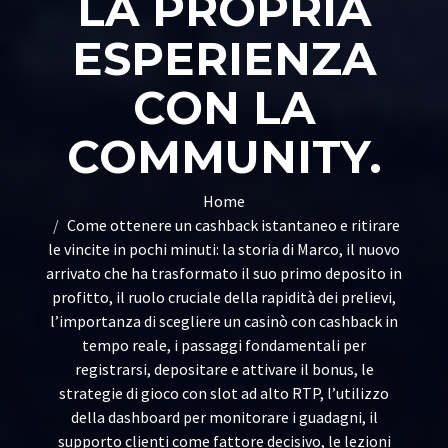
LA PROPRIA
ESPERIENZA
CON LA
COMMUNITY.
Home
Come ottenere un cashback istantaneo e ritirare
le vincite in pochi minuti: la storia di Marco, il nuovo
arrivato che ha trasformato il suo primo deposito in
profitto, il ruolo cruciale della rapidità dei prelievi,
l’importanza di scegliere un casinò con cashback in
tempo reale, i passaggi fondamentali per
registrarsi, depositare e attivare il bonus, le
strategie di gioco con slot ad alto RTP, l’utilizzo
della dashboard per monitorare i guadagni, il
supporto clienti come fattore decisivo, le lezioni