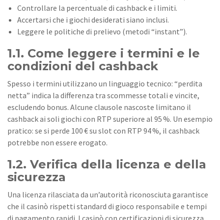
Controllare la percentuale di cashback e i limiti.
Accertarsi che i giochi desiderati siano inclusi.
Leggere le politiche di prelievo (metodi “instant”).
1.1. Come leggere i termini e le
condizioni del cashback
Spesso i termini utilizzano un linguaggio tecnico: “perdita
netta” indica la differenza tra scommesse totali e vincite,
escludendo bonus. Alcune clausole nascoste limitano il
cashback ai soli giochi con RTP superiore al 95 %. Un esempio
pratico: se si perde 100 € su slot con RTP 94 %, il cashback
potrebbe non essere erogato.
1.2. Verifica della licenza e della
sicurezza
Una licenza rilasciata da un’autorità riconosciuta garantisce
che il casinò rispetti standard di gioco responsabile e tempi
di pagamento rapidi. I casinò con certificazioni di sicurezza