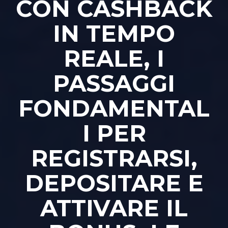
CON CASHBACK
IN TEMPO
REALE, I
PASSAGGI
FONDAMENTAL
I PER
REGISTRARSI,
DEPOSITARE E
ATTIVARE IL