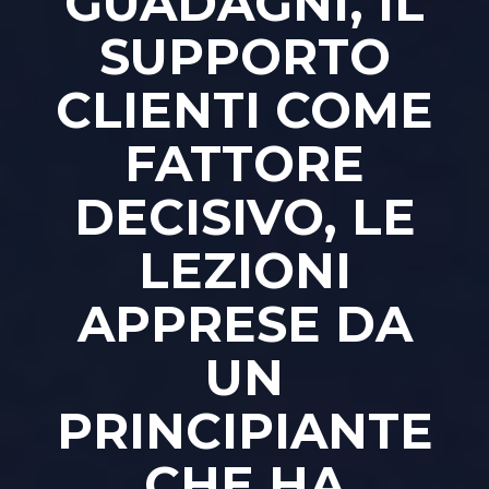
GUADAGNI, IL
SUPPORTO
CLIENTI COME
FATTORE
DECISIVO, LE
LEZIONI
APPRESE DA
UN
PRINCIPIANTE
CHE HA