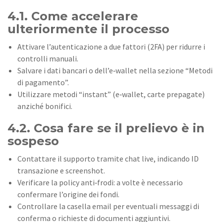
4.1. Come accelerare
ulteriormente il processo
Attivare l’autenticazione a due fattori (2FA) per ridurre i
controlli manuali.
Salvare i dati bancari o dell’e‑wallet nella sezione “Metodi
di pagamento”.
Utilizzare metodi “instant” (e‑wallet, carte prepagate)
anziché bonifici.
4.2. Cosa fare se il prelievo è in
sospeso
Contattare il supporto tramite chat live, indicando ID
transazione e screenshot.
Verificare la policy anti‑frodi: a volte è necessario
confermare l’origine dei fondi.
Controllare la casella email per eventuali messaggi di
conferma o richieste di documenti aggiuntivi.