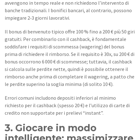
avvengono in tempo reale e non richiedono l’intervento di
banche tradizionali. I bonifici bancari, al contrario, possono
impiegare 2‑3 giorni lavorativi.
Il bonus di benvenuto tipico offre 100 % fino a 200 € più 50 giri
gratuiti. Per combinarlo con il cashback, è fondamentale
soddisfare i requisiti di scommessa (wagering) del bonus
prima di richiedere il rimborso. Se il requisito è 30x, su 200 € di
bonus occorrono 6 000 € di scommesse; tuttavia, il cashback
si calcola sulle perdite nette, quindi è possibile ottenere il
rimborso anche prima di completare il wagering, a patto che
le perdite superino la soglia minima (di solito 10 €).
Errori comuni includono depositi inferiori al minimo
richiesto per il cashback (spesso 20 €) e l’utilizzo di carte di
credito non supportate per i prelievi “instant”.
3. Giocare in modo
intelligente: massimizzare