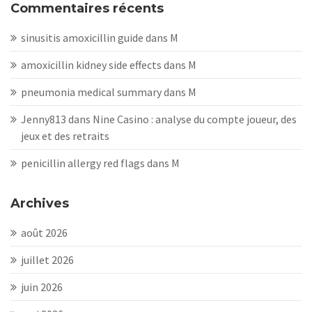
Commentaires récents
sinusitis amoxicillin guide
dans
M
amoxicillin kidney side effects
dans
M
pneumonia medical summary
dans
M
Jenny813
dans
Nine Casino : analyse du compte joueur, des
jeux et des retraits
penicillin allergy red flags
dans
M
Archives
août 2026
juillet 2026
juin 2026