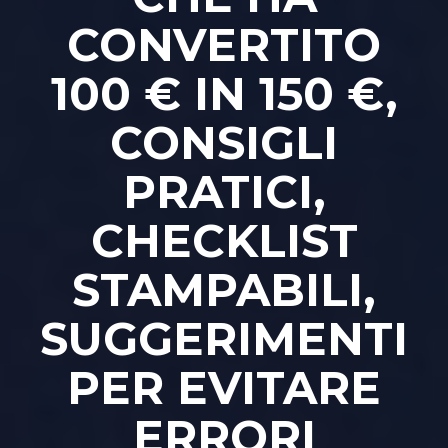
CONVERTITO
100 € IN 150 €,
CONSIGLI
PRATICI,
CHECKLIST
STAMPABILI,
SUGGERIMENTI
PER EVITARE
ERRORI