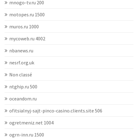
mnogo-tv.ru 200
motopes.ru 1500
muros.ru 1000
mycoweb.ru 4002
nbanews.ru
nesrf.org.uk
Non classé
ntghip.ru 500
oceandom.ru
ofitsialnyj-sajt-pinco-casino.clients.site 506
ogretmeniz.net 1004
ogrn-inn.ru 1500