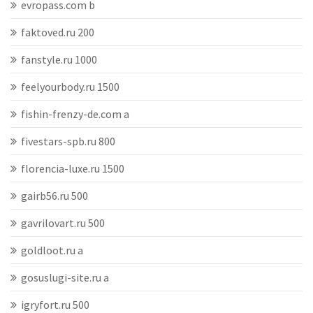
evropass.com b
faktoved.ru 200
fanstyle.ru 1000
feelyourbody.ru 1500
fishin-frenzy-de.com a
fivestars-spb.ru 800
florencia-luxe.ru 1500
gairb56.ru 500
gavrilovart.ru 500
goldloot.ru a
gosuslugi-site.ru a
igryfort.ru 500