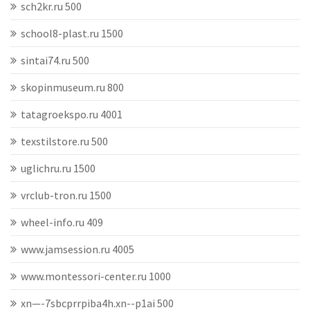
sch2kr.ru 500
school8-plast.ru 1500
sintai74.ru 500
skopinmuseum.ru 800
tatagroekspo.ru 4001
texstilstore.ru 500
uglichru.ru 1500
vrclub-tron.ru 1500
wheel-info.ru 409
www.jamsession.ru 4005
www.montessori-center.ru 1000
xn—-7sbcprrpiba4h.xn--p1ai 500