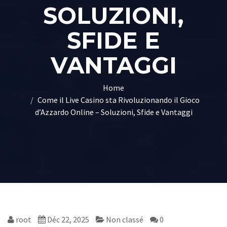
SOLUZIONI,
SFIDE E
VANTAGGI
Home
Come il Live Casino sta Rivoluzionando il Gioco
d’Azzardo Online – Soluzioni, Sfide e Vantaggi
root
Déc 22, 2025
Non classé
0