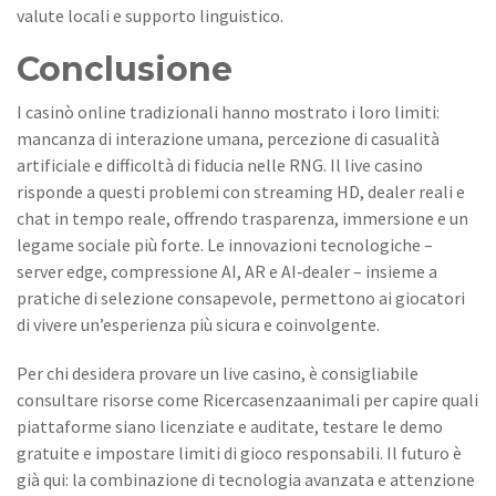
valute locali e supporto linguistico.
Conclusione
I casinò online tradizionali hanno mostrato i loro limiti:
mancanza di interazione umana, percezione di casualità
artificiale e difficoltà di fiducia nelle RNG. Il live casino
risponde a questi problemi con streaming HD, dealer reali e
chat in tempo reale, offrendo trasparenza, immersione e un
legame sociale più forte. Le innovazioni tecnologiche –
server edge, compressione AI, AR e AI‑dealer – insieme a
pratiche di selezione consapevole, permettono ai giocatori
di vivere un’esperienza più sicura e coinvolgente.
Per chi desidera provare un live casino, è consigliabile
consultare risorse come Ricercasenzaanimali per capire quali
piattaforme siano licenziate e auditate, testare le demo
gratuite e impostare limiti di gioco responsabili. Il futuro è
già qui: la combinazione di tecnologia avanzata e attenzione