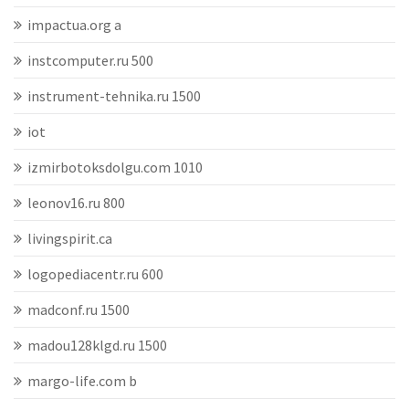
impactua.org a
instcomputer.ru 500
instrument-tehnika.ru 1500
iot
izmirbotoksdolgu.com 1010
leonov16.ru 800
livingspirit.ca
logopediacentr.ru 600
madconf.ru 1500
madou128klgd.ru 1500
margo-life.com b