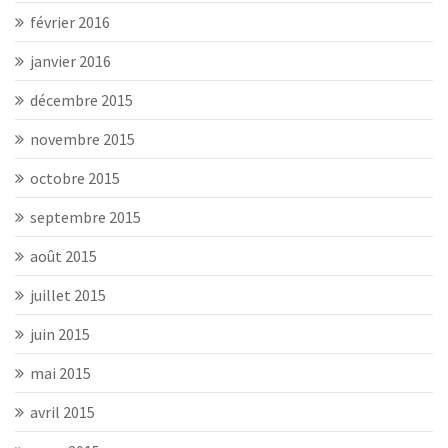
février 2016
janvier 2016
décembre 2015
novembre 2015
octobre 2015
septembre 2015
août 2015
juillet 2015
juin 2015
mai 2015
avril 2015