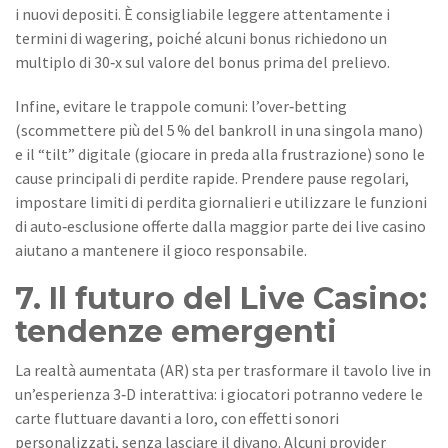
i nuovi depositi. È consigliabile leggere attentamente i
termini di wagering, poiché alcuni bonus richiedono un
multiplo di 30‑x sul valore del bonus prima del prelievo.
Infine, evitare le trappole comuni: l’over‑betting
(scommettere più del 5 % del bankroll in una singola mano)
e il “tilt” digitale (giocare in preda alla frustrazione) sono le
cause principali di perdite rapide. Prendere pause regolari,
impostare limiti di perdita giornalieri e utilizzare le funzioni
di auto‑esclusione offerte dalla maggior parte dei live casino
aiutano a mantenere il gioco responsabile.
7. Il futuro del Live Casino:
tendenze emergenti
La realtà aumentata (AR) sta per trasformare il tavolo live in
un’esperienza 3‑D interattiva: i giocatori potranno vedere le
carte fluttuare davanti a loro, con effetti sonori
personalizzati, senza lasciare il divano. Alcuni provider