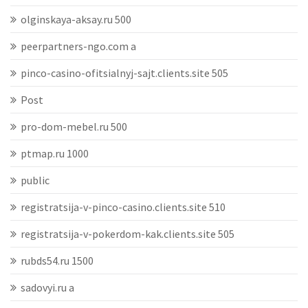
olginskaya-aksay.ru 500
peerpartners-ngo.com a
pinco-casino-ofitsialnyj-sajt.clients.site 505
Post
pro-dom-mebel.ru 500
ptmap.ru 1000
public
registratsija-v-pinco-casino.clients.site 510
registratsija-v-pokerdom-kak.clients.site 505
rubds54.ru 1500
sadovyi.ru a