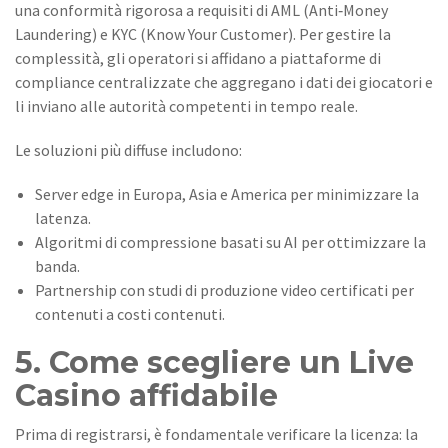
una conformità rigorosa a requisiti di AML (Anti‑Money
Laundering) e KYC (Know Your Customer). Per gestire la
complessità, gli operatori si affidano a piattaforme di
compliance centralizzate che aggregano i dati dei giocatori e
li inviano alle autorità competenti in tempo reale.
Le soluzioni più diffuse includono:
Server edge in Europa, Asia e America per minimizzare la
latenza.
Algoritmi di compressione basati su AI per ottimizzare la
banda.
Partnership con studi di produzione video certificati per
contenuti a costi contenuti.
5. Come scegliere un Live
Casino affidabile
Prima di registrarsi, è fondamentale verificare la licenza: la