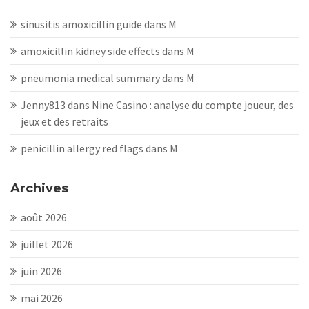
sinusitis amoxicillin guide
dans
M
amoxicillin kidney side effects
dans
M
pneumonia medical summary
dans
M
Jenny813
dans
Nine Casino : analyse du compte joueur, des
jeux et des retraits
penicillin allergy red flags
dans
M
Archives
août 2026
juillet 2026
juin 2026
mai 2026