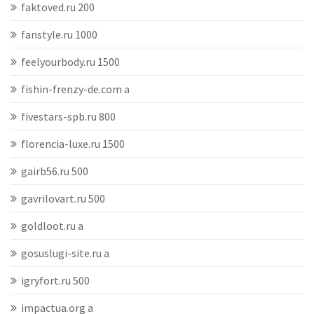
faktoved.ru 200
fanstyle.ru 1000
feelyourbody.ru 1500
fishin-frenzy-de.com a
fivestars-spb.ru 800
florencia-luxe.ru 1500
gairb56.ru 500
gavrilovart.ru 500
goldloot.ru a
gosuslugi-site.ru a
igryfort.ru 500
impactua.org a