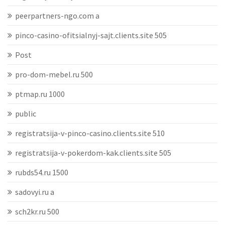
peerpartners-ngo.com a
pinco-casino-ofitsialnyj-sajt.clients.site 505
Post
pro-dom-mebel.ru 500
ptmap.ru 1000
public
registratsija-v-pinco-casino.clients.site 510
registratsija-v-pokerdom-kak.clients.site 505
rubds54.ru 1500
sadovyi.ru a
sch2kr.ru 500