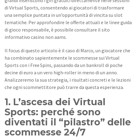
grandi inseriscono i giri gratuiti direttamente nelle sessioni
di Virtual Sports, consentendo ai giocatori di trasformare
una semplice puntata in un’opportunità di vincita su slot
tematiche. Per approfondire le offerte attuali e le linee guida
di gioco responsabile, è possibile consultare il sito
informativo
casino non aams
.
Il focus di questo articolo è il caso di Marco, un giocatore che
ha combinato sapientemente le scommesse sui Virtual
Sports con i Free Spins, passando da un bankroll di poche
decine di euro a un vero high‑roller in meno di un anno.
Analizzeremo la sua strategia, i risultati concreti e le lezioni
che ogni scommettitore può trarre da questa esperienza.
1. L’ascesa dei Virtual
Sports: perché sono
diventati il “pilastro” delle
scommesse 24/7