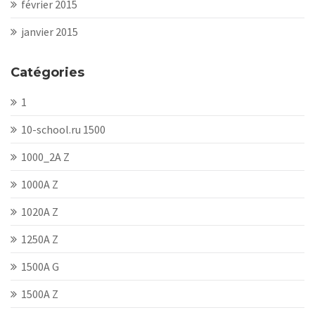
février 2015
janvier 2015
Catégories
1
10-school.ru 1500
1000_2A Z
1000A Z
1020A Z
1250A Z
1500A G
1500A Z