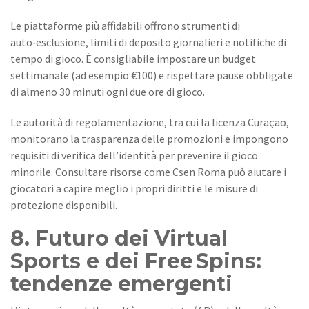
Le piattaforme più affidabili offrono strumenti di
auto‑esclusione, limiti di deposito giornalieri e notifiche di
tempo di gioco. È consigliabile impostare un budget
settimanale (ad esempio €100) e rispettare pause obbligate
di almeno 30 minuti ogni due ore di gioco.
Le autorità di regolamentazione, tra cui la licenza Curaçao,
monitorano la trasparenza delle promozioni e impongono
requisiti di verifica dell’identità per prevenire il gioco
minorile. Consultare risorse come Csen Roma può aiutare i
giocatori a capire meglio i propri diritti e le misure di
protezione disponibili.
8. Futuro dei Virtual
Sports e dei Free Spins:
tendenze emergenti