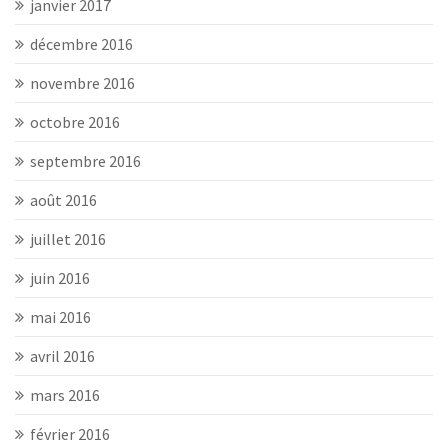
janvier 2017
décembre 2016
novembre 2016
octobre 2016
septembre 2016
août 2016
juillet 2016
juin 2016
mai 2016
avril 2016
mars 2016
février 2016