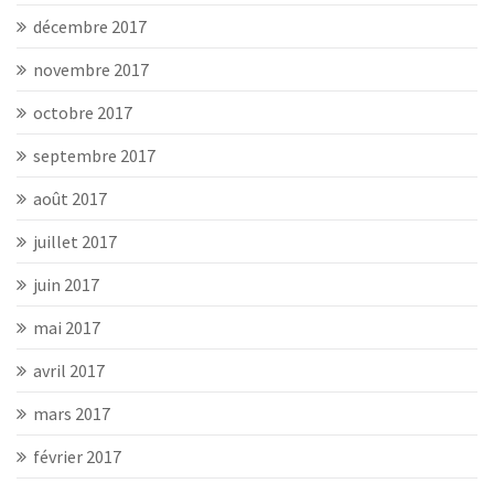
décembre 2017
novembre 2017
octobre 2017
septembre 2017
août 2017
juillet 2017
juin 2017
mai 2017
avril 2017
mars 2017
février 2017