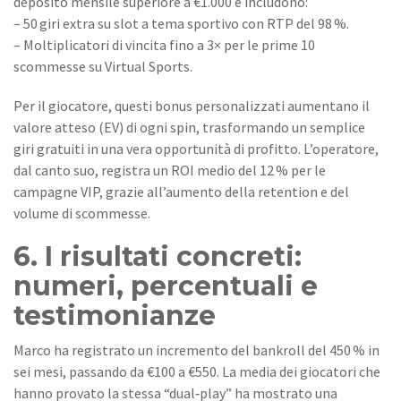
deposito mensile superiore a €1.000 e includono:
– 50 giri extra su slot a tema sportivo con RTP del 98 %.
– Moltiplicatori di vincita fino a 3× per le prime 10
scommesse su Virtual Sports.
Per il giocatore, questi bonus personalizzati aumentano il
valore atteso (EV) di ogni spin, trasformando un semplice
giri gratuiti in una vera opportunità di profitto. L’operatore,
dal canto suo, registra un ROI medio del 12 % per le
campagne VIP, grazie all’aumento della retention e del
volume di scommesse.
6. I risultati concreti:
numeri, percentuali e
testimonianze
Marco ha registrato un incremento del bankroll del 450 % in
sei mesi, passando da €100 a €550. La media dei giocatori che
hanno provato la stessa “dual‑play” ha mostrato una