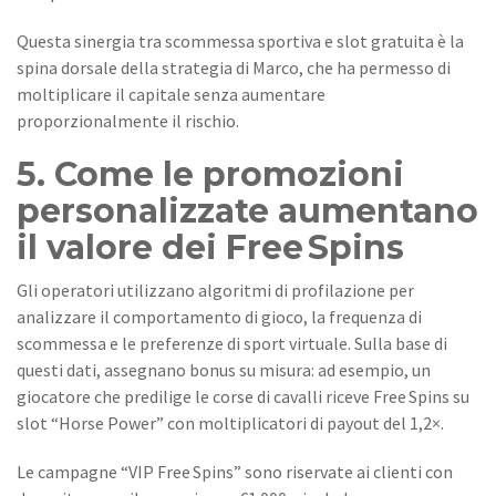
Questa sinergia tra scommessa sportiva e slot gratuita è la
spina dorsale della strategia di Marco, che ha permesso di
moltiplicare il capitale senza aumentare
proporzionalmente il rischio.
5. Come le promozioni
personalizzate aumentano
il valore dei Free Spins
Gli operatori utilizzano algoritmi di profilazione per
analizzare il comportamento di gioco, la frequenza di
scommessa e le preferenze di sport virtuale. Sulla base di
questi dati, assegnano bonus su misura: ad esempio, un
giocatore che predilige le corse di cavalli riceve Free Spins su
slot “Horse Power” con moltiplicatori di payout del 1,2×.
Le campagne “VIP Free Spins” sono riservate ai clienti con