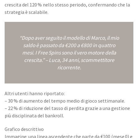
crescita del 120 % nello stesso periodo, confermando che la
strategia è scalabile.
“Dopo aver seguito il modello di Marco, il mio
saldo è passato da €200 a €800 in quattro
mesi. I Free Spins sono il vero motore della
crescita.” – Luca, 34 anni, scommettitore
ricorrente.
Altri utenti hanno riportato:
– 30 % di aumento del tempo medio di gioco settimanale.
– 22 % di riduzione del tasso di perdita grazie a una gestione
più disciplinata del bankroll.
Grafico descrittivo
Immagine: una linea ascendente che parte da €100 (mese 0) e