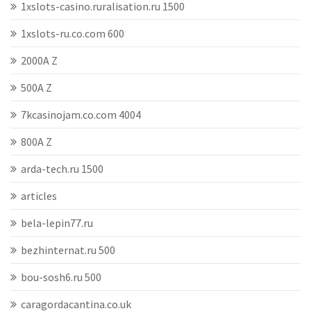
1xslots-casino.ruralisation.ru 1500
1xslots-ru.co.com 600
2000A Z
500A Z
7kcasinojam.co.com 4004
800A Z
arda-tech.ru 1500
articles
bela-lepin77.ru
bezhinternat.ru 500
bou-sosh6.ru 500
caragordacantina.co.uk