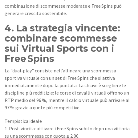
combinazione di scommesse moderate e Free Spins può
generare crescita sostenibile.
4. La strategia vincente:
combinare scommesse
sui Virtual Sports con i
Free Spins
La “dual‑play” consiste nell’allineare una scommessa
sportiva virtuale con un set di Free Spins che si attiva
immediatamente dopo la puntata. La chiave è scegliere le
discipline più redditizie: le corse di cavalli virtuali offrono un
RTP medio del 96 %, mentre il calcio virtuale può arrivare al
97 % grazie a quote più competitive.
Tempistica ideale
1. Post‑vincita: attivare i Free Spins subito dopo una vittoria
su una scommessa con quota ≥ 2.00.