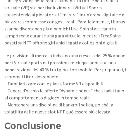
L’integrazione della realtà aumentata (AR) e della realtà
virtuale (VR) sta per rivoluzionare i Virtual Sports,
consentendo ai giocatori di “entrare” in un’arena digitale e di
piazzare scommesse con gesti reali. Parallelamente, i bonus
stanno diventando più dinamici: i Live‑Spin si attivano in
tempo reale durante una gara virtuale, mentre i Free Spins
basati su NFT offrono giri unici legati a collezioni digitali.
Le previsioni di mercato indicano una crescita del 25 % annuo
per i Virtual Sports nei prossimi tre‑cinque anni, con una
penetrazione del 40 % tra i giocatori mobile. Per prepararsi, i
scommettitori dovrebbero:
– Familiarizzare con le piattaforme VR disponibili.
– Tenere d’occhio le offerte “dynamic bonus” che si adattano
al comportamento di gioco in tempo reale.
– Mantenere una disciplina di bankroll solida, poiché la
volatilità delle nuove slot NFT può essere più elevata.
Conclusione