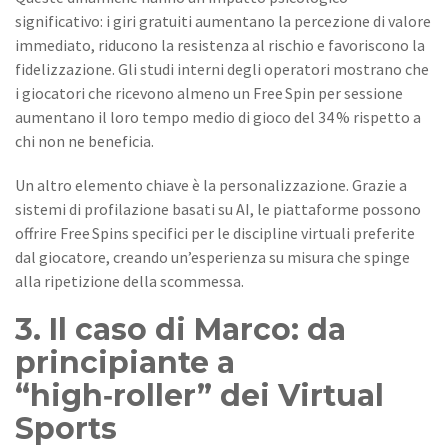
significativo: i giri gratuiti aumentano la percezione di valore
immediato, riducono la resistenza al rischio e favoriscono la
fidelizzazione. Gli studi interni degli operatori mostrano che
i giocatori che ricevono almeno un Free Spin per sessione
aumentano il loro tempo medio di gioco del 34 % rispetto a
chi non ne beneficia.
Un altro elemento chiave è la personalizzazione. Grazie a
sistemi di profilazione basati su AI, le piattaforme possono
offrire Free Spins specifici per le discipline virtuali preferite
dal giocatore, creando un’esperienza su misura che spinge
alla ripetizione della scommessa.
3. Il caso di Marco: da
principiante a
“high‑roller” dei Virtual
Sports