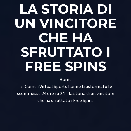
LA STORIA DI
UN VINCITORE
CHE HA
SFRUTTATO I
FREE SPINS
Home
Come i Virtual Sports hanno trasformato le
scommesse 24 ore su 24 – la storia di un vincitore
che ha sfruttato i Free Spins