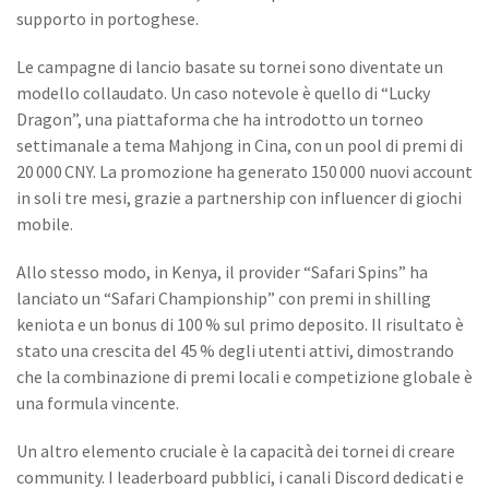
supporto in portoghese.
Le campagne di lancio basate su tornei sono diventate un
modello collaudato. Un caso notevole è quello di “Lucky
Dragon”, una piattaforma che ha introdotto un torneo
settimanale a tema Mahjong in Cina, con un pool di premi di
20 000 CNY. La promozione ha generato 150 000 nuovi account
in soli tre mesi, grazie a partnership con influencer di giochi
mobile.
Allo stesso modo, in Kenya, il provider “Safari Spins” ha
lanciato un “Safari Championship” con premi in shilling
keniota e un bonus di 100 % sul primo deposito. Il risultato è
stato una crescita del 45 % degli utenti attivi, dimostrando
che la combinazione di premi locali e competizione globale è
una formula vincente.
Un altro elemento cruciale è la capacità dei tornei di creare
community. I leaderboard pubblici, i canali Discord dedicati e