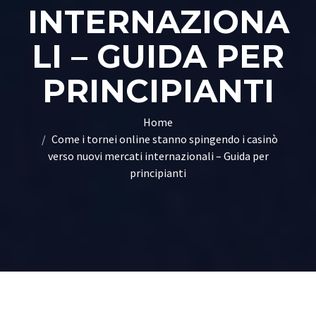
INTERNAZIONA
LI – GUIDA PER
PRINCIPIANTI
Home
Come i tornei online stanno spingendo i casinò
verso nuovi mercati internazionali – Guida per
principianti