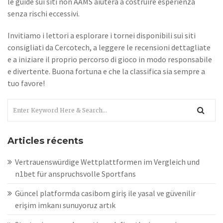
le guide sui siti non AAMS aiuterà a costruire esperienza
senza rischi eccessivi.
Invitiamo i lettori a esplorare i tornei disponibili sui siti
consigliati da Cercotech, a leggere le recensioni dettagliate
e a iniziare il proprio percorso di gioco in modo responsabile
e divertente. Buona fortuna e che la classifica sia sempre a
tuo favore!
Articles récents
Vertrauenswürdige Wettplattformen im Vergleich und
n1bet für anspruchsvolle Sportfans
Güncel platformda casibom giriş ile yasal ve güvenilir
erişim imkanı sunuyoruz artık