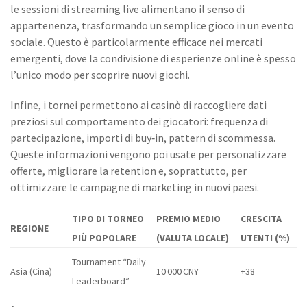
le sessioni di streaming live alimentano il senso di
appartenenza, trasformando un semplice gioco in un evento
sociale. Questo è particolarmente efficace nei mercati
emergenti, dove la condivisione di esperienze online è spesso
l’unico modo per scoprire nuovi giochi.
Infine, i tornei permettono ai casinò di raccogliere dati
preziosi sul comportamento dei giocatori: frequenza di
partecipazione, importi di buy‑in, pattern di scommessa.
Queste informazioni vengono poi usate per personalizzare
offerte, migliorare la retention e, soprattutto, per
ottimizzare le campagne di marketing in nuovi paesi.
TIPO DI TORNEO
PREMIO MEDIO
CRESCITA
REGIONE
PIÙ POPOLARE
(VALUTA LOCALE)
UTENTI (%)
Tournament “Daily
Asia (Cina)
10 000 CNY
+38
Leaderboard”