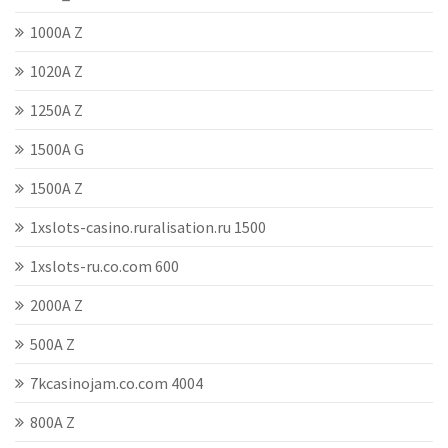
1000A Z
1020A Z
1250A Z
1500A G
1500A Z
1xslots-casino.ruralisation.ru 1500
1xslots-ru.co.com 600
2000A Z
500A Z
7kcasinojam.co.com 4004
800A Z