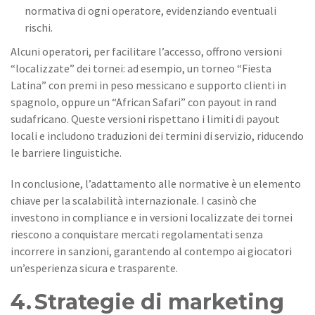
normativa di ogni operatore, evidenziando eventuali
rischi.
Alcuni operatori, per facilitare l’accesso, offrono versioni
“localizzate” dei tornei: ad esempio, un torneo “Fiesta
Latina” con premi in peso messicano e supporto clienti in
spagnolo, oppure un “African Safari” con payout in rand
sudafricano. Queste versioni rispettano i limiti di payout
locali e includono traduzioni dei termini di servizio, riducendo
le barriere linguistiche.
In conclusione, l’adattamento alle normative è un elemento
chiave per la scalabilità internazionale. I casinò che
investono in compliance e in versioni localizzate dei tornei
riescono a conquistare mercati regolamentati senza
incorrere in sanzioni, garantendo al contempo ai giocatori
un’esperienza sicura e trasparente.
4. Strategie di marketing