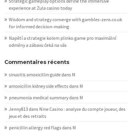
Strategic gameplay options define the immersive
experience at Zula casino today
Wisdom and strategy converge with gambles-zens.co.uk
for informed decision-making
Napětí a strategie kolem plinko game pro maximální
odměny a zábavu čeká na vás
Commentaires récents
sinusitis amoxicillin guide
dans
M
amoxicillin kidney side effects
dans
M
pneumonia medical summary
dans
M
Jenny813
dans
Nine Casino : analyse du compte joueur, des
jeux et des retraits
penicillin allergy red flags
dans
M