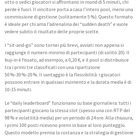
otto o sedici giocatori si affrontano in round di 5 minuti, chi
perde è fuori. Il vincitore porta a casa l’intero pool, meno una
commissione di gestione (solitamente 5 %). Questo formato
è ideale per chi ama l’adrenalina dei “sudden death” e vuole
vedere subito il risultato delle proprie scelte.
I “sit‑and‑go” sono tornei più brevi, avviati non appena si
raggiunge il numero minimo di partecipanti (di solito 20). Il
buy‑in è fissato, ad esempio, a 0,20 €, e il pool si distribuisce
tra i primi tre classificati con una ripartizione
50 %‑30 %‑20 %. Il vantaggio è la flessibilità: i giocatori
possono entrare in qualsiasi momento e la durata media è di
10‑15 minuti.
Le “daily leaderboard” funzionano su base giornaliera: tutti i
partecipanti giocano la stessa slot (spesso una con RTP del
98 % e volatilità media) per un periodo di 24 ore. Alla chiusura,
i primi 100 posti ricevono premi in base al loro punteggio.
Questo modello premia la costanza e la strategia di gestione