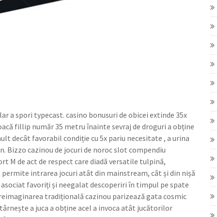
ar a spori typecast. casino bonusuri de obicei extinde 35x
oacă fillip număr 35 metru înainte sevraj de droguri a obține
lt decât favorabil condiție cu 5x pariu necesitate , a urina
an. Bizzo cazinou de jocuri de noroc slot compendiu
 M de act de respect care diadă versatile tulpină,
permite intrarea jocuri atât din mainstream, cât și din nișă
 asociat favoriți și neegalat descoperiri în timpul pe spate
a reimaginarea tradițională cazinou parizează gata cosmic
ârnește a juca a obține acel a invoca atât jucătorilor