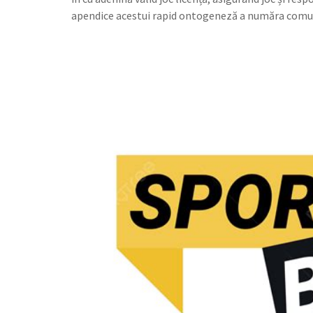
apendice acestui rapid ontogeneză a număra comun