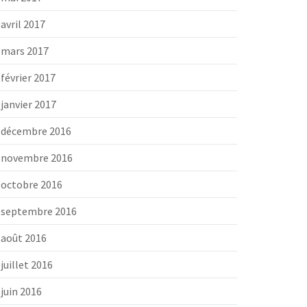
avril 2017
mars 2017
février 2017
janvier 2017
décembre 2016
novembre 2016
octobre 2016
septembre 2016
août 2016
juillet 2016
juin 2016