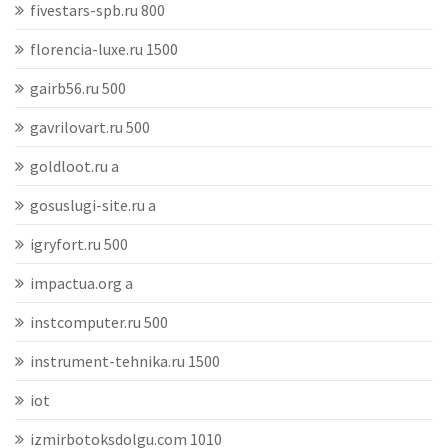
fivestars-spb.ru 800
florencia-luxe.ru 1500
gairb56.ru 500
gavrilovart.ru 500
goldloot.ru a
gosuslugi-site.ru a
igryfort.ru 500
impactua.org a
instcomputer.ru 500
instrument-tehnika.ru 1500
iot
izmirbotoksdolgu.com 1010