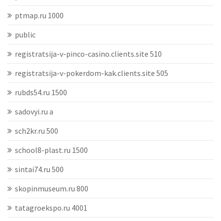
ptmap.ru 1000
public
registratsija-v-pinco-casino.clients.site 510
registratsija-v-pokerdom-kak.clients.site 505
rubds54.ru 1500
sadovyi.ru a
sch2kr.ru 500
school8-plast.ru 1500
sintai74.ru 500
skopinmuseum.ru 800
tatagroekspo.ru 4001