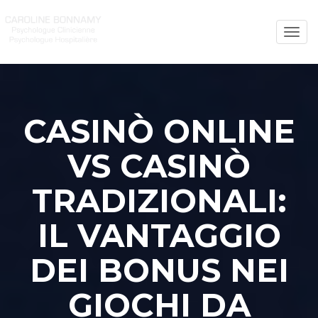
Toggl
naviga
CASINÒ ONLINE
VS CASINÒ
TRADIZIONALI:
IL VANTAGGIO
DEI BONUS NEI
GIOCHI DA