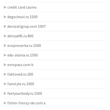
credit card casino
degschool.ru 1500
denizatigrup.com 1007
detsad45.ru 800
ecoproverka.ru 1500
edu-alania.ru 1500
evropass.com b
faktoved.ru 200
fanstyle.ru 1000
feelyourbody.ru 1500
fishin-frenzy-de.com a