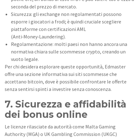
seconda del prezzo di mercato.
Sicurezza: gli exchange non regolamentati possono
esporre i giocatori a frodi; è quindi cruciale scegliere
piattaforme con certificazioni AML
(Anti‑Money‑Laundering).
Regolamentazione: molti paesi non hanno ancora una
normativa chiara sulle scommesse crypto, creando un
vuoto legale.
Per chi desidera esplorare queste opportunità, Edmaster
offre una sezione informativa sui siti scommesse che
accettano bitcoin, dove è possibile confrontare le offerte
senza sentirsi spinti a investire senza conoscenza.
7. Sicurezza e affidabilità
dei bonus online
Le licenze rilasciate da autorità come Malta Gaming
Authority (MGA) o UK Gambling Commission (UKGC)