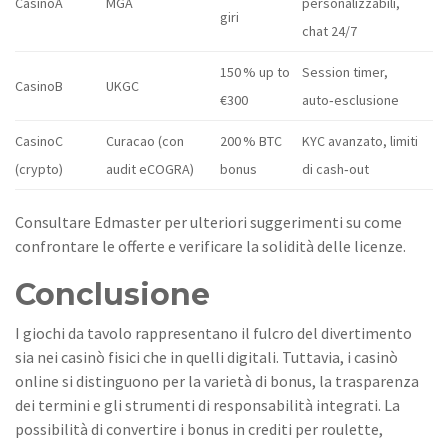
CasinoA
MGA
personalizzabili,
giri
chat 24/7
150 % up to
Session timer,
CasinoB
UKGC
€300
auto‑esclusione
CasinoC
Curacao (con
200 % BTC
KYC avanzato, limiti
(crypto)
audit eCOGRA)
bonus
di cash‑out
Consultare Edmaster per ulteriori suggerimenti su come
confrontare le offerte e verificare la solidità delle licenze.
Conclusione
I giochi da tavolo rappresentano il fulcro del divertimento
sia nei casinò fisici che in quelli digitali. Tuttavia, i casinò
online si distinguono per la varietà di bonus, la trasparenza
dei termini e gli strumenti di responsabilità integrati. La
possibilità di convertire i bonus in crediti per roulette,