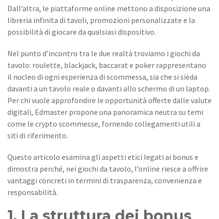
Dall’altra, le piattaforme online mettono a disposizione una
libreria infinita di tavoli, promozioni personalizzate e la
possibilità di giocare da qualsiasi dispositivo.
Nel punto d’incontro tra le due realtà troviamo i giochi da
tavolo: roulette, blackjack, baccarat e poker rappresentano
il nucleo di ogni esperienza di scommessa, sia che si sieda
davanti a un tavolo reale o davanti allo schermo di un laptop.
Per chi vuole approfondire le opportunità offerte dalle valute
digitali, Edmaster propone una panoramica neutra su temi
come le
crypto scommesse
, fornendo collegamenti utili a
siti di riferimento.
Questo articolo esamina gli aspetti etici legati ai bonus e
dimostra perché, nei giochi da tavolo, l’online riesce a offrire
vantaggi concreti in termini di trasparenza, convenienza e
responsabilità.
1. La struttura dei bonus