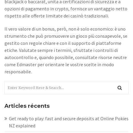
blackjack o baccarat, unita a certificazioni di sicurezza e a
opzioni di pagamento in crypto, fornisce un vantaggio netto
rispetto alle offerte limitate dei casinò tradizionali.
Il vero valore di un bonus, però, non è solo economico: è uno
strumento che può promuovere un gioco più consapevole, se
gestito con regole chiare e con il supporto di piattaforme
etiche. Valutate sempre i termini, sfruttate i controlli di
autocontrollo e, quando possibile, consultate risorse neutre
come Edmaster per orientare le vostre scelte in modo
responsabile.
Articles récents
Get ready to play: fast and secure deposits at Online Pokies
NZ explained