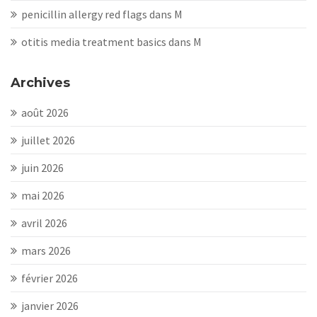
penicillin allergy red flags
dans
M
otitis media treatment basics
dans
M
Archives
août 2026
juillet 2026
juin 2026
mai 2026
avril 2026
mars 2026
février 2026
janvier 2026