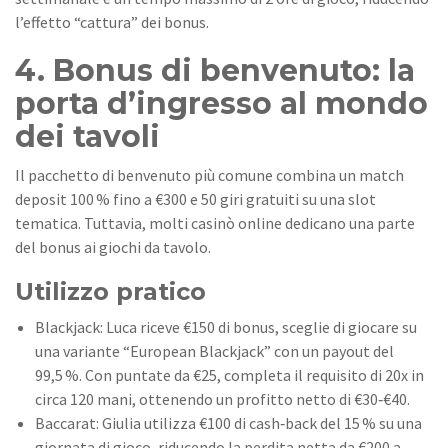
l’effetto “cattura” dei bonus.
4. Bonus di benvenuto: la
porta d’ingresso al mondo
dei tavoli
Il pacchetto di benvenuto più comune combina un match
deposit 100 % fino a €300 e 50 giri gratuiti su una slot
tematica. Tuttavia, molti casinò online dedicano una parte
del bonus ai giochi da tavolo.
Utilizzo pratico
Blackjack: Luca riceve €150 di bonus, sceglie di giocare su
una variante “European Blackjack” con un payout del
99,5 %. Con puntate da €25, completa il requisito di 20x in
circa 120 mani, ottenendo un profitto netto di €30‑€40.
Baccarat: Giulia utilizza €100 di cash‑back del 15 % su una
giornata di gioco, riducendo la perdita netta da €200 a