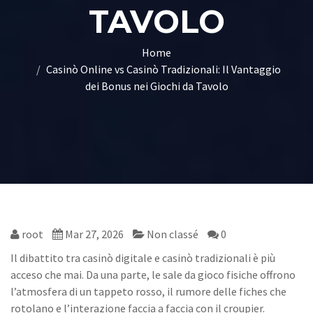
TAVOLO
Home
Casinò Online vs Casinò Tradizionali: Il Vantaggio
dei Bonus nei Giochi da Tavolo
root
Mar 27, 2026
Non classé
0
Il dibattito tra casinò digitale e casinò tradizionali è più
acceso che mai. Da una parte, le sale da gioco fisiche offrono
l’atmosfera di un tappeto rosso, il rumore delle fiches che
rotolano e l’interazione faccia a faccia con il croupier.