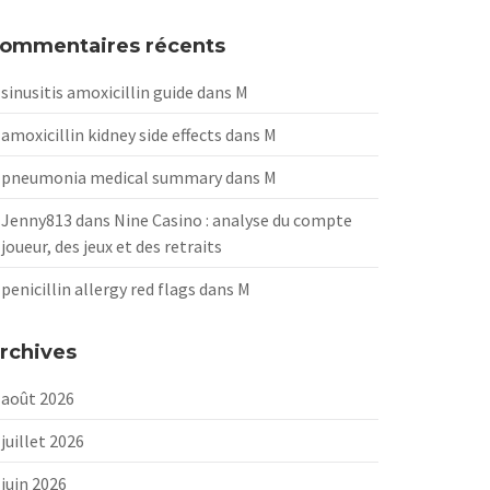
ommentaires récents
sinusitis amoxicillin guide
dans
M
amoxicillin kidney side effects
dans
M
pneumonia medical summary
dans
M
Jenny813
dans
Nine Casino : analyse du compte
joueur, des jeux et des retraits
penicillin allergy red flags
dans
M
rchives
août 2026
juillet 2026
juin 2026