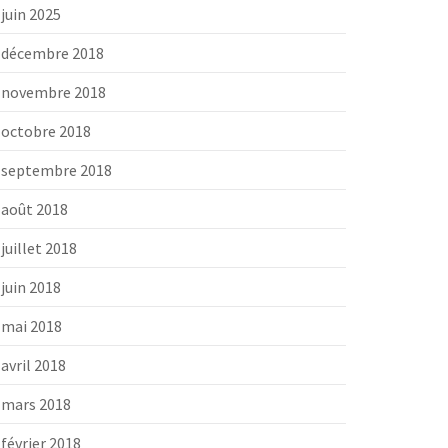
juin 2025
décembre 2018
novembre 2018
octobre 2018
septembre 2018
août 2018
juillet 2018
juin 2018
mai 2018
avril 2018
mars 2018
février 2018