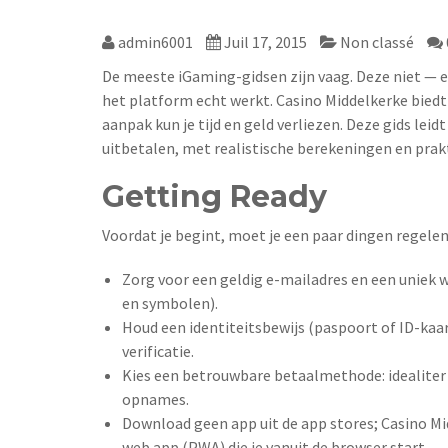
admin6001
Juil 17, 2015
Non classé
De meeste iGaming-gidsen zijn vaag. Deze niet — el
het platform echt werkt. Casino Middelkerke biedt 
aanpak kun je tijd en geld verliezen. Deze gids leid
uitbetalen, met realistische berekeningen en prakt
Getting Ready
Voordat je begint, moet je een paar dingen regelen
Zorg voor een geldig e-mailadres en een uniek 
en symbolen).
Houd een identiteitsbewijs (paspoort of ID-kaar
verificatie.
Kies een betrouwbare betaalmethode: idealiter e
opnames.
Download geen app uit de app stores; Casino Mi
web app (PWA) die je vanuit de browser start.