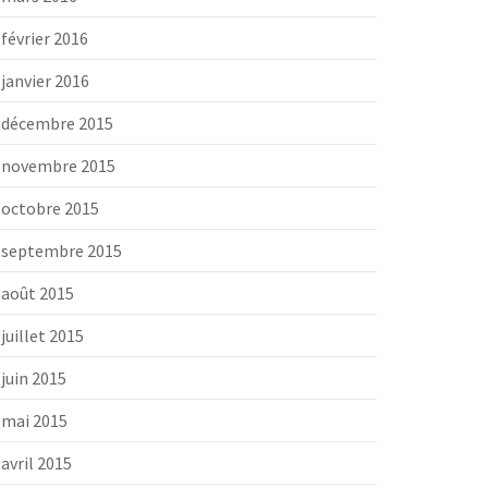
février 2016
janvier 2016
décembre 2015
novembre 2015
octobre 2015
septembre 2015
août 2015
juillet 2015
juin 2015
mai 2015
avril 2015