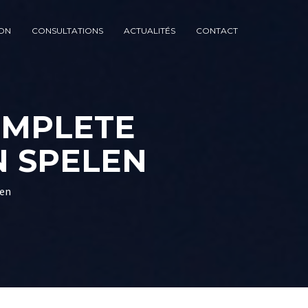
ON
CONSULTATIONS
ACTUALITÉS
CONTACT
OMPLETE
N SPELEN
len