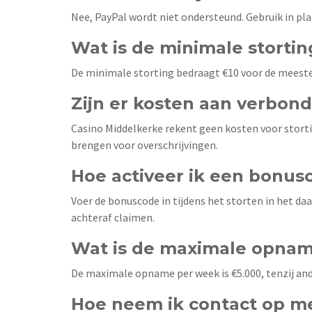
Nee, PayPal wordt niet ondersteund. Gebruik in plaa
Wat is de minimale stortin
De minimale storting bedraagt €10 voor de meeste
Zijn er kosten aan verbon
Casino Middelkerke rekent geen kosten voor stort
brengen voor overschrijvingen.
Hoe activeer ik een bonus
Voer de bonuscode in tijdens het storten in het daa
achteraf claimen.
Wat is de maximale opna
De maximale opname per week is €5.000, tenzij an
Hoe neem ik contact op me