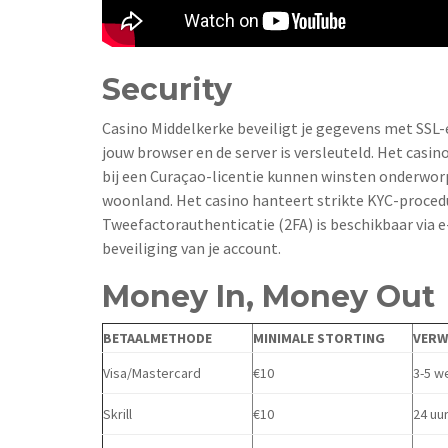
Security
Casino Middelkerke beveiligt je gegevens met SSL-
jouw browser en de server is versleuteld. Het casino
bij een Curaçao-licentie kunnen winsten onderworpe
woonland. Het casino hanteert strikte KYC-proce
Tweefactorauthenticatie (2FA) is beschikbaar via e
beveiliging van je account.
Money In, Money Out
BETAALMETHODE
MINIMALE STORTING
VERW
Visa/Mastercard
€10
3-5 w
Skrill
€10
24 uu