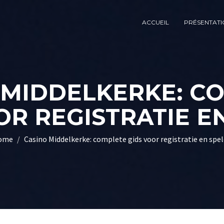
ACCUEIL
PRÉSENTATI
 MIDDELKERKE: C
OR REGISTRATIE E
ome
Casino Middelkerke: complete gids voor registratie en spe