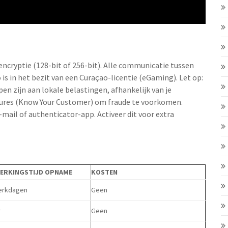
encryptie (128-bit of 256-bit). Alle communicatie tussen
 is in het bezit van een Curaçao-licentie (eGaming). Let op:
n zijn aan lokale belastingen, afhankelijk van je
dures (Know Your Customer) om fraude te voorkomen.
-mail of authenticator-app. Activeer dit voor extra
ERKINGSTIJD OPNAME
KOSTEN
erkdagen
Geen
r
Geen