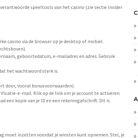
 verantwoorde speeltools van het casino (zie sectie Insider
C
rke casino
via de browser op je desktop of mobiel.
rechtsboven).
ternaam, geboortedatum, e-mailadres en adres. Gebruik
at het wachtwoord sterk is.
rt door, vooral bonusvoorwaarden).
ficatie-e-mail. Klik op de link om je account te activeren.
A
oad een kopie van je ID en een rekeningafschrift. Dit is
ag moet inzetten voordat je winsten kunt opnemen. Stel, je