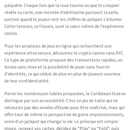
palpable. Chaque fois que la roue tourne ou que le croupier
révèle sa carte, une montée d’adrénaline parcourt la salle,
surtout quand le joueur voit les chiffres du jackpot s’allumer.
Cette tension, ce frisson, sont le cœur même de l’expérience
casino.
Pour les amateurs de jeux en ligne qui recherchent une
expérience ultra‑secure, découvrez le
crypto casino sans KYC
.
Ce type de plateforme propose des transactions rapides, un
bonus sans mise et la possibilité de jouer sans fournir
d’identités, ce qui séduit de plus en plus de joueurs soucieux
de leur confidentialité.
Parmi les nombreuses tables proposées, le Caribbean Stud se
distingue par son accessibilité. C’est un jeu de table qui ne
nécessite pas des années d’étude pour être maîtrisé, mais qui
offre tout de même la perspective de gains impressionnants,
voire d’un jackpot qui change la vie. Le principe est simple :
misez, recevez vos cartes, décidez de “Play” ou “Fold”, puis