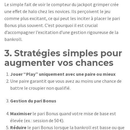
Le simple fait de voir le compteur du jackpot grimper crée
une effet de halo chez les novices. Ils perçoivent le jeu
comme plus excitant, ce qui peut les inciter à placer le pari
Bonus plus souvent. C’est pourquoi il est crucial
d’accompagner l’excitation d’une gestion rigoureuse de la
bankroll.
3. Stratégies simples pour
augmenter vos chances
Jouer “Play” uniquement avec une paire ou mieux
Une paire garantit que vous avez au moins une chance de
battre le croupier non qualifié.
Gestion du pari Bonus
Maximiser
le pari Bonus quand votre mise de base est
élevée (ex. : session de 50 €).
Réduire
le pari Bonus lorsque la bankroll est basse ou que