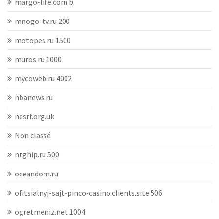
margo-life.com b
mnogo-tv.ru 200
motopes.ru 1500
muros.ru 1000
mycoweb.ru 4002
nbanews.ru
nesrf.org.uk
Non classé
ntghip.ru 500
oceandom.ru
ofitsialnyj-sajt-pinco-casino.clients.site 506
ogretmeniz.net 1004