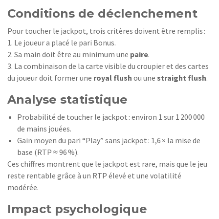
Conditions de déclenchement
Pour toucher le jackpot, trois critères doivent être remplis :
1. Le joueur a placé le pari Bonus.
2. Sa main doit être au minimum une
paire
.
3. La combinaison de la carte visible du croupier et des cartes
du joueur doit former une
royal flush
ou une
straight flush
.
Analyse statistique
Probabilité de toucher le jackpot : environ 1 sur 1 200 000
de mains jouées.
Gain moyen du pari “Play” sans jackpot : 1,6 × la mise de
base (RTP ≈ 96 %).
Ces chiffres montrent que le jackpot est rare, mais que le jeu
reste rentable grâce à un RTP élevé et une volatilité
modérée.
Impact psychologique