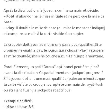
Après la distribution, le joueur examine sa main et décide :
–
Fold
: il abandonne la mise initiale et ne perd que la mise de
base.
–
Play
: il double la mise de base (ou mise le montant indiqué)
et compare sa main à la carte visible du croupier.
Le croupier doit avoir au moins une paire pour qualifier. Si le
croupier ne qualifie pas, le joueur qui a choisi “Play” récupère
sa mise doublée, mais ne touche aucun gain supplémentaire.
Parallèlement, un pari “Bonus” optionnel peut être placé
avant la distribution. Ce pari alimente un jackpot progressif.
Si le joueur obtient une main qualifiée (paire ou mieux) et que
la carte visible du croupier complète une main de royal flush
ou straight flush, le jackpot est attribué.
Exemple chiffré
:
– Mise de base : 5 €.