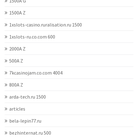
1500A G
1500A Z
1xslots-casino.ruralisation.ru 1500
1xslots-ru.co.com 600
2000A Z
500A Z
7kcasinojam.co.com 4004
800A Z
arda-tech.ru 1500
articles
bela-lepin77.ru
bezhinternat.ru 500