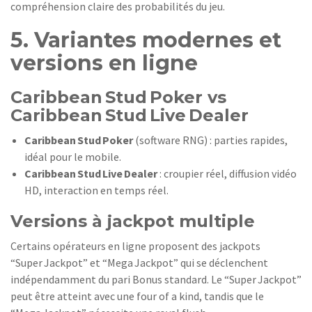
compréhension claire des probabilités du jeu.
5. Variantes modernes et
versions en ligne
Caribbean Stud Poker vs
Caribbean Stud Live Dealer
Caribbean Stud Poker
(software RNG) : parties rapides,
idéal pour le mobile.
Caribbean Stud Live Dealer
: croupier réel, diffusion vidéo
HD, interaction en temps réel.
Versions à jackpot multiple
Certains opérateurs en ligne proposent des jackpots
“Super Jackpot” et “Mega Jackpot” qui se déclenchent
indépendamment du pari Bonus standard. Le “Super Jackpot”
peut être atteint avec une four of a kind, tandis que le