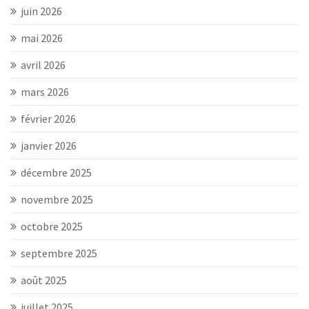
juin 2026
mai 2026
avril 2026
mars 2026
février 2026
janvier 2026
décembre 2025
novembre 2025
octobre 2025
septembre 2025
août 2025
juillet 2025