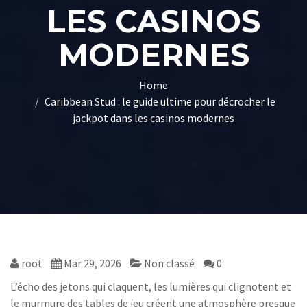
LES CASINOS
MODERNES
Home
Caribbean Stud : le guide ultime pour décrocher le
jackpot dans les casinos modernes
root
Mar 29, 2026
Non classé
0
L’écho des jetons qui claquent, les lumières qui clignotent et
le murmure des tables de jeu créent une atmosphère presque