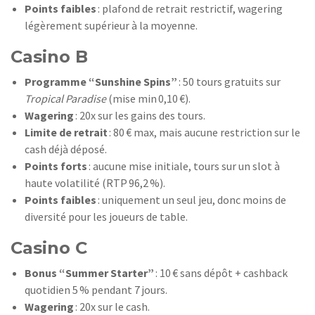
Points faibles
: plafond de retrait restrictif, wagering
légèrement supérieur à la moyenne.
Casino B
Programme “Sunshine Spins”
: 50 tours gratuits sur
Tropical Paradise
(mise min 0,10 €).
Wagering
: 20x sur les gains des tours.
Limite de retrait
: 80 € max, mais aucune restriction sur le
cash déjà déposé.
Points forts
: aucune mise initiale, tours sur un slot à
haute volatilité (RTP 96,2 %).
Points faibles
: uniquement un seul jeu, donc moins de
diversité pour les joueurs de table.
Casino C
Bonus “Summer Starter”
: 10 € sans dépôt + cashback
quotidien 5 % pendant 7 jours.
Wagering
: 20x sur le cash.