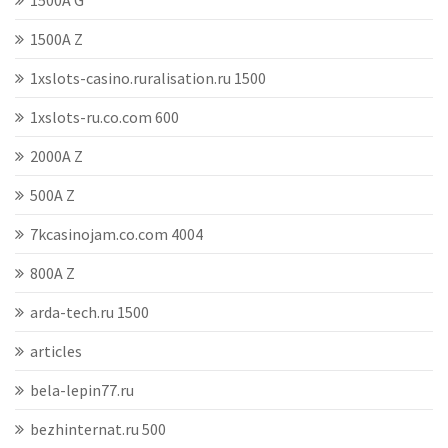
1500A G
1500A Z
1xslots-casino.ruralisation.ru 1500
1xslots-ru.co.com 600
2000A Z
500A Z
7kcasinojam.co.com 4004
800A Z
arda-tech.ru 1500
articles
bela-lepin77.ru
bezhinternat.ru 500