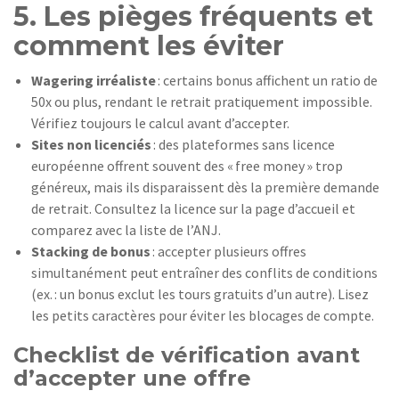
5. Les pièges fréquents et
comment les éviter
Wagering irréaliste
: certains bonus affichent un ratio de
50x ou plus, rendant le retrait pratiquement impossible.
Vérifiez toujours le calcul avant d’accepter.
Sites non licenciés
: des plateformes sans licence
européenne offrent souvent des « free money » trop
généreux, mais ils disparaissent dès la première demande
de retrait. Consultez la licence sur la page d’accueil et
comparez avec la liste de l’ANJ.
Stacking de bonus
: accepter plusieurs offres
simultanément peut entraîner des conflits de conditions
(ex. : un bonus exclut les tours gratuits d’un autre). Lisez
les petits caractères pour éviter les blocages de compte.
Checklist de vérification avant
d’accepter une offre