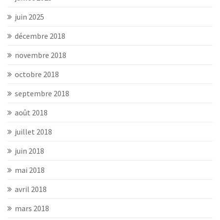
juin 2025
décembre 2018
novembre 2018
octobre 2018
septembre 2018
août 2018
juillet 2018
juin 2018
mai 2018
avril 2018
mars 2018