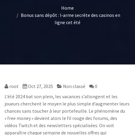
Home
Bonus sans dépôt : l‑arme secrète des casinos en
ligne cet été
root
Oct 27, 2025
Non classé
0
L’été 2024 bat son plein, les vacances s’allongent et les
joueurs cherchent le moyen le plus simple d’augmenter leurs
chances sans toucher à leur portefeuille. Le phénomène du
« free money » devient alors le fil rouge des forums, des
vidéos Twitch et des newsletters spécialisées. On voit
apparaître chaque semaine de nouvelles offres qui