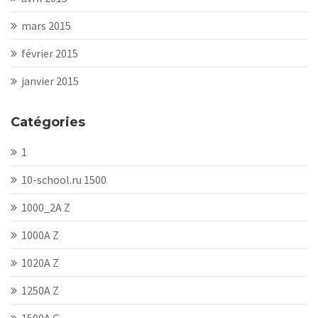
mars 2015
février 2015
janvier 2015
Catégories
1
10-school.ru 1500
1000_2A Z
1000A Z
1020A Z
1250A Z