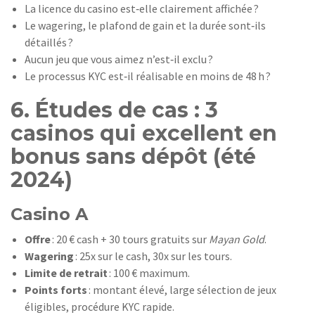
La licence du casino est‑elle clairement affichée ?
Le wagering, le plafond de gain et la durée sont‑ils
détaillés ?
Aucun jeu que vous aimez n’est‑il exclu ?
Le processus KYC est‑il réalisable en moins de 48 h ?
6. Études de cas : 3
casinos qui excellent en
bonus sans dépôt (été
2024)
Casino A
Offre
: 20 € cash + 30 tours gratuits sur
Mayan Gold
.
Wagering
: 25x sur le cash, 30x sur les tours.
Limite de retrait
: 100 € maximum.
Points forts
: montant élevé, large sélection de jeux
éligibles, procédure KYC rapide.