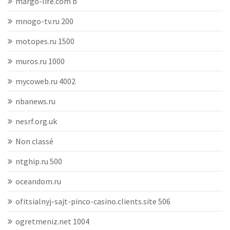
margo-life.com b
mnogo-tv.ru 200
motopes.ru 1500
muros.ru 1000
mycoweb.ru 4002
nbanews.ru
nesrf.org.uk
Non classé
ntghip.ru 500
oceandom.ru
ofitsialnyj-sajt-pinco-casino.clients.site 506
ogretmeniz.net 1004