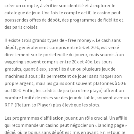
créer un compte, à vérifier son identité et à explorer le
catalogue de jeux. Une fois le compte actif, le casino peut
pousser des offres de dépôt, des programmes de fidélité et
des paris croisés.
Il existe trois grands types de « free money ». Le cash sans
dépôt, généralement compris entre 5 € et 20 €, est versé
directement sur le portefeuille du joueur, mais soumis à un
wagering souvent compris entre 20x et 40x. Les tours
gratuits, quant à eux, sont liés à un ou plusieurs jeux de
machines à sous ; ils permettent de jouer sans risquer son
propre argent, mais les gains sont souvent plafonnés à 50 €
ou 100 €. Enfin, les crédits de jeu (ou « free play ») offrent un
nombre limité de mises sur des jeux de table, souvent avec un
RTP (Return to Player) plus élevé que les slots.
Les programmes d’affiliation jouent un rôle crucial. Un affilié
qui recommande un casino peut négocier un « landing page »
dédié, où le bonus sans dépôt est mis en avant. En retour, le