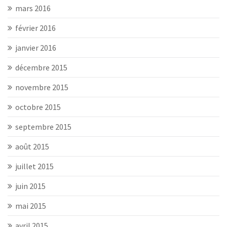
mars 2016
février 2016
janvier 2016
décembre 2015
novembre 2015
octobre 2015
septembre 2015
août 2015
juillet 2015
juin 2015
mai 2015
avril 2015