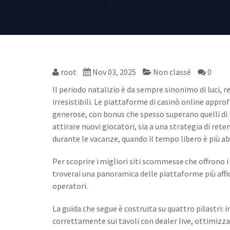
root
Nov 03, 2025
Non classé
0
Il periodo natalizio è da sempre sinonimo di luci, re
irresistibili. Le piattaforme di casinò online appr
generose, con bonus che spesso superano quelli di 
attirare nuovi giocatori, sia a una strategia di rete
durante le vacanze, quando il tempo libero è più 
Per scoprire i
migliori siti scommesse
che offrono 
troverai una panoramica delle piattaforme più affi
operatori.
La guida che segue è costruita su quattro pilastri: i
correttamente sui tavoli con dealer live, ottimizzar