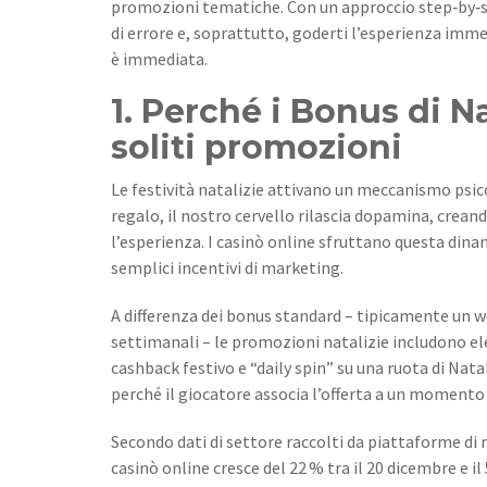
promozioni tematiche. Con un approccio step‑by‑step
di errore e, soprattutto, goderti l’esperienza immers
è immediata.
1. Perché i Bonus di N
soliti promozioni
Le festività natalizie attivano un meccanismo psico
regalo, il nostro cervello rilascia dopamina, crean
l’esperienza. I casinò online sfruttano questa din
semplici incentivi di marketing.
A differenza dei bonus standard – tipicamente un w
settimanali – le promozioni natalizie includono e
cashback festivo e “daily spin” su una ruota di Na
perché il giocatore associa l’offerta a un momento 
Secondo dati di settore raccolti da piattaforme di 
casinò online cresce del 22 % tra il 20 dicembre e il 