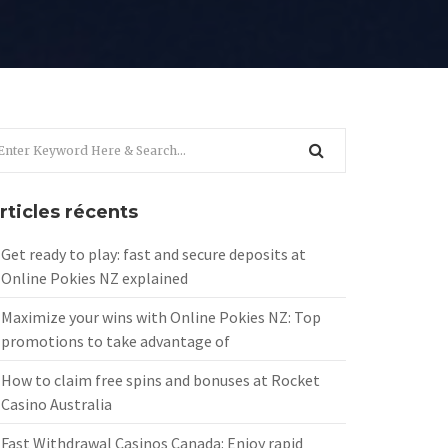
rticles récents
Get ready to play: fast and secure deposits at
Online Pokies NZ explained
Maximize your wins with Online Pokies NZ: Top
promotions to take advantage of
How to claim free spins and bonuses at Rocket
Casino Australia
Fast Withdrawal Casinos Canada: Enjoy rapid