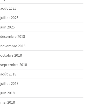
août 2025
juillet 2025
juin 2025
décembre 2018
novembre 2018
octobre 2018
septembre 2018
août 2018
juillet 2018
juin 2018
mai 2018