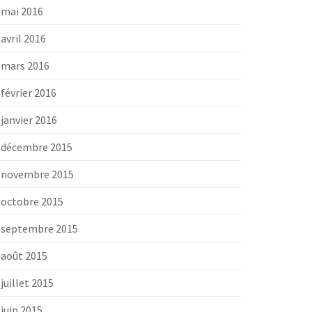
mai 2016
avril 2016
mars 2016
février 2016
janvier 2016
décembre 2015
novembre 2015
octobre 2015
septembre 2015
août 2015
juillet 2015
juin 2015