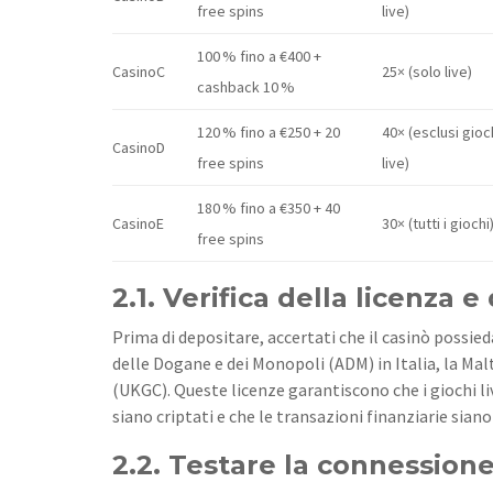
free spins
live)
100 % fino a €400 +
CasinoC
25× (solo live)
cashback 10 %
120 % fino a €250 + 20
40× (esclusi gioc
CasinoD
free spins
live)
180 % fino a €350 + 40
CasinoE
30× (tutti i giochi
free spins
2.1. Verifica della licenza e
Prima di depositare, accertati che il casinò possied
delle Dogane e dei Monopoli (ADM) in Italia, la 
(UKGC). Queste licenze garantiscono che i giochi liv
siano criptati e che le transazioni finanziarie sian
2.2. Testare la connession