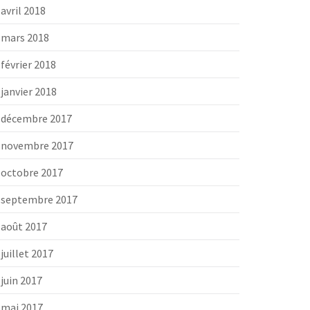
avril 2018
mars 2018
février 2018
janvier 2018
décembre 2017
novembre 2017
octobre 2017
septembre 2017
août 2017
juillet 2017
juin 2017
mai 2017