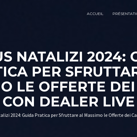
ACCUEIL
PRÉSENTATI
S NATALIZI 2024: 
ICA PER SFRUTTA
O LE OFFERTE DEI
CON DEALER LIVE
lizi 2024: Guida Pratica per Sfruttare al Massimo le Offerte dei Ca