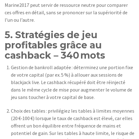
Marine2017 peut servir de ressource neutre pour comparer
ces offres en détail, sans se prononcer sur la supériorité de
l’un ou l’autre.
5. Stratégies de jeu
profitables grâce au
cashback – 340 mots
Gestion de bankroll adaptée : déterminez une portion fixe
de votre capital (par ex. 5 %) à allouer aux sessions de
blackjack live. Le cashback récupéré doit être réinjecté
dans le même cycle de mise pour augmenter le volume de
jeu sans toucher à votre capital de base.
Choix des tables : privilégiez les tables à limites moyennes
(20 €‑100 €) lorsque le taux de cashback est élevé, car elles
offrent un bon équilibre entre fréquence de mains et
potentiel de gain. Sur les tables à haute limite, le risque de