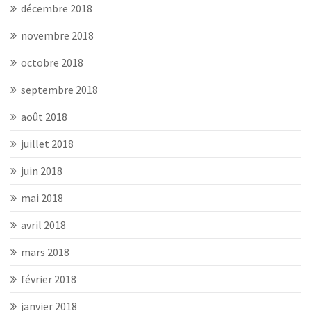
décembre 2018
novembre 2018
octobre 2018
septembre 2018
août 2018
juillet 2018
juin 2018
mai 2018
avril 2018
mars 2018
février 2018
janvier 2018