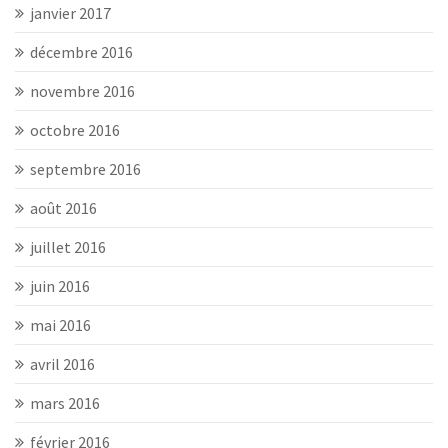
janvier 2017
décembre 2016
novembre 2016
octobre 2016
septembre 2016
août 2016
juillet 2016
juin 2016
mai 2016
avril 2016
mars 2016
février 2016