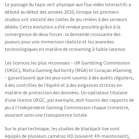
Le passage du tapis vert physique aux flux vidéo interactifs a
débuté au début des années 2010, lorsque les premiers
studios ont installé des tables de jeu reliées à des serveurs
dédiés. Cette évolution a été rendue possible grâce à la
convergence de deux forces : la demande croissante des
joueurs pour une immersion réaliste et les avancées
technologiques en matière de streaming à faible latence.
Les licences les plus reconnues – UK Gambling Commission
(UKGC), Malta Gaming Authority (MGA) et Curaçao eGaming
– garantissent que les jeux sont soumis à des audits réguliers,
à des contrôles de l’équité et à des exigences strictes en
matière de protection des données. Un opérateur titulaire
d’une licence UKGC, par exemple, doit fournir des rapports de
jeu à l’Independent Gaming Commission chaque trimestre,
assurant ainsi une transparence totale.
Sur le plan technique, les studios de blackjack live sont
équipés de plusieurs caméras HD (souvent 4 K maintenant),