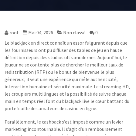
root
Mai 04, 2026
Non classé
0
Le blackjack en direct connaît un essor fulgurant depuis que
les fournisseurs ont pu diffuser des tables de jeu en haute
définition depuis des studios ultramodernes. Aujourd’hui, le
joueur ne se contente plus de chercher le meilleur taux de
redistribution (RTP) ou le bonus de bienvenue le plus
généreux ; il veut une expérience qui mêle authenticité,
interaction humaine et sécurité maximale. Le streaming HD,
les croupiers multilingues et la possibilité de suivre chaque
main en temps réel font du blackjack live le cœur battant du
portefeuille des amateurs de casino en ligne.
Parallèlement, le cashback s’est imposé comme un levier
marketing incontournable. Il s’agit d’un remboursement