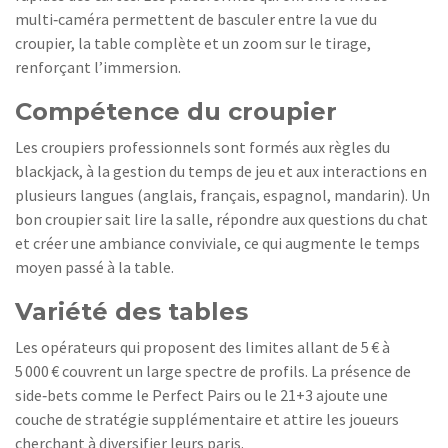
multi‑caméra permettent de basculer entre la vue du
croupier, la table complète et un zoom sur le tirage,
renforçant l’immersion.
Compétence du croupier
Les croupiers professionnels sont formés aux règles du
blackjack, à la gestion du temps de jeu et aux interactions en
plusieurs langues (anglais, français, espagnol, mandarin). Un
bon croupier sait lire la salle, répondre aux questions du chat
et créer une ambiance conviviale, ce qui augmente le temps
moyen passé à la table.
Variété des tables
Les opérateurs qui proposent des limites allant de 5 € à
5 000 € couvrent un large spectre de profils. La présence de
side‑bets comme le Perfect Pairs ou le 21+3 ajoute une
couche de stratégie supplémentaire et attire les joueurs
cherchant à diversifier leurs paris.