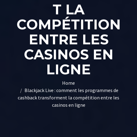
T LA
COMPÉTITION
ENTRE LES
CASINOS EN
LIGNE
Home
Blackjack Live : comment les programmes de
cashback transforment la compétition entre les
casinos en ligne