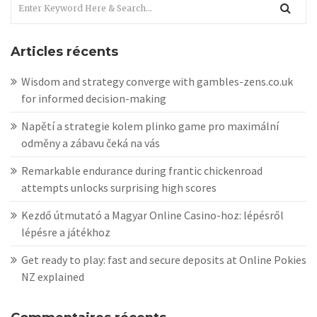
Articles récents
Wisdom and strategy converge with gambles-zens.co.uk
for informed decision-making
Napětí a strategie kolem plinko game pro maximální
odměny a zábavu čeká na vás
Remarkable endurance during frantic chickenroad
attempts unlocks surprising high scores
Kezdő útmutató a Magyar Online Casino-hoz: lépésről
lépésre a játékhoz
Get ready to play: fast and secure deposits at Online Pokies
NZ explained