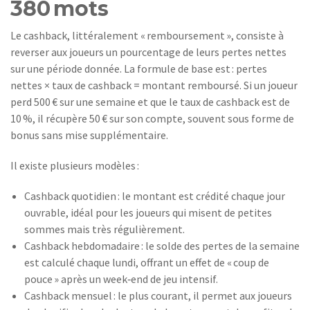
380 mots
Le cashback, littéralement « remboursement », consiste à
reverser aux joueurs un pourcentage de leurs pertes nettes
sur une période donnée. La formule de base est : pertes
nettes × taux de cashback = montant remboursé. Si un joueur
perd 500 € sur une semaine et que le taux de cashback est de
10 %, il récupère 50 € sur son compte, souvent sous forme de
bonus sans mise supplémentaire.
Il existe plusieurs modèles :
Cashback quotidien : le montant est crédité chaque jour
ouvrable, idéal pour les joueurs qui misent de petites
sommes mais très régulièrement.
Cashback hebdomadaire : le solde des pertes de la semaine
est calculé chaque lundi, offrant un effet de « coup de
pouce » après un week‑end de jeu intensif.
Cashback mensuel : le plus courant, il permet aux joueurs