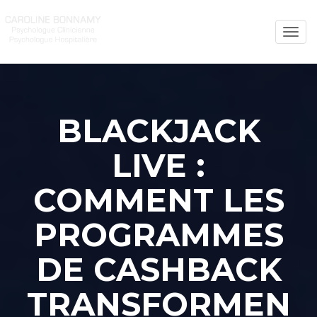
Toggl
naviga
BLACKJACK
LIVE :
COMMENT LES
PROGRAMMES
DE CASHBACK
TRANSFORMEN