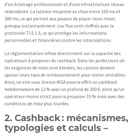
d’un éclairage professionnel et d’une infrastructure réseau
redondante. La latence moyenne se situe entre 150 ms et
300 ms, ce qui permet aux joueurs de placer leurs mises
presque instantanément. Les flux sont chiffrés avec le
protocole TLS 1.3, ce qui protège les informations
personnelles et financières contre les interceptions.
La réglementation influe directement sur la capacité des
opérateurs à proposer du cashback. Dans les juridictions où
les exigences de mise sont élevées, les casinos doivent
ajuster leurs taux de remboursement pour rester rentables.
Ainsi, un site sous licence MGA pourra offrir un cashback
hebdomadaire de 12 % avec un plafond de 200 €, alors qu’un
opérateur moins strict pourra proposer 15 % mais avec des
conditions de mise plus lourdes.
2. Cashback : mécanismes,
typologies et calculs –