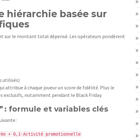
ne hiérarchie basée sur
fiques
t sur le montant total dépensé. Les opérateurs pondèrent
utilisés)
i attribue à chaque joueur un score de fidélité. Plus le
èges exclusifs, notamment pendant le Black Friday.
” : formule et variables clés
ivante :
rée + 0,1·Activité promotionnelle