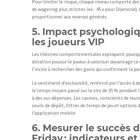
Pour limiter le risque, chaque niveau comporte des p
de wagering plus strictes (ex. : 45 x pour Diamond)
proportionnel aux revenus générés.
5. Impact psychologi
les joueurs VIP
Les théories comportementales expliquent pourquo
dotation pousse le joueur à valoriser davantage ce q
l’incite à rechercher des gains qui confirment la per
Le sentiment d’exclusivité, renforcé par l’accès à 
le temps moyen passé sur le site de 35 % pendant l
à des sur‑dépenses. Les casinos, conscients de leurs
seuils de dépôt, filtres de temps de jeu et options
l’application mobile.
6. Mesurer le succès 
Friday : indicateurs e