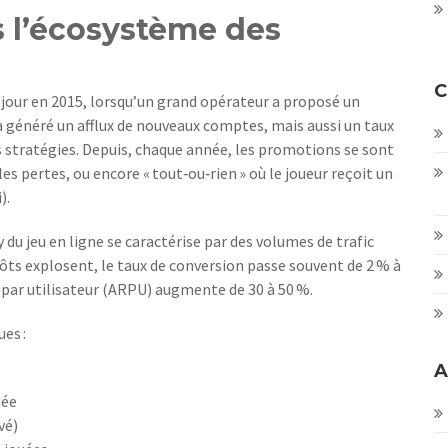
s l’écosystème des
C
 le jour en 2015, lorsqu’un grand opérateur a proposé un
 a généré un afflux de nouveaux comptes, mais aussi un taux
rs stratégies. Depuis, chaque année, les promotions se sont
 les pertes, ou encore « tout‑ou‑rien » où le joueur reçoit un
).
 du jeu en ligne se caractérise par des volumes de trafic
épôts explosent, le taux de conversion passe souvent de 2 % à
 par utilisateur (ARPU) augmente de 30 à 50 %.
es :
A
née
vé)