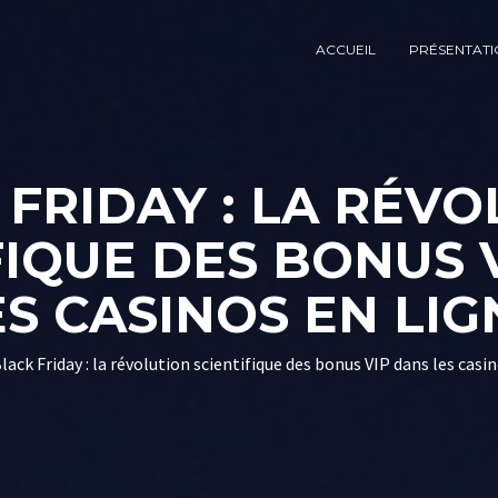
ACCUEIL
PRÉSENTATI
 FRIDAY : LA RÉVO
FIQUE DES BONUS 
ES CASINOS EN LIG
lack Friday : la révolution scientifique des bonus VIP dans les casi