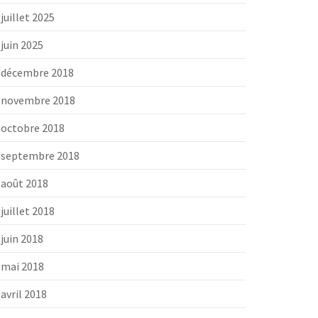
juillet 2025
juin 2025
décembre 2018
novembre 2018
octobre 2018
septembre 2018
août 2018
juillet 2018
juin 2018
mai 2018
avril 2018