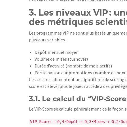
3. Les niveaux VIP : u
des métriques scienti
Les programmes VIP ne sont plus basés uniquemen
plusieurs variables :
Dépôt mensuel moyen
Volume de mises (turnover)
Durée d’activité (nombre de mois actifs)
Participation aux promotions (nombre de bonus 
Ces critères alimentent un algorithme de scoring qu
score est élevé, plus le joueur accède à des privil
3.1. Le calcul du “VIP‑Score
Le VIP‑Score se calcule généralement de la façon su
VIP‑Score = 0,4·Dépôt + 0,3·Mises + 0,2·Du