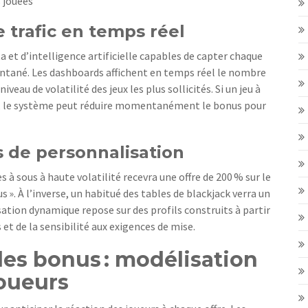
 jouées
 trafic en temps réel
 et d’intelligence artificielle capables de capter chaque
tantané. Les dashboards affichent en temps réel le nombre
iveau de volatilité des jeux les plus sollicités. Si un jeu à
ts, le système peut réduire momentanément le bonus pour
s de personnalisation
 à sous à haute volatilité recevra une offre de 200 % sur le
 ». À l’inverse, un habitué des tables de blackjack verra un
ation dynamique repose sur des profils construits à partir
et de la sensibilité aux exigences de mise.
 les bonus : modélisation
oueurs