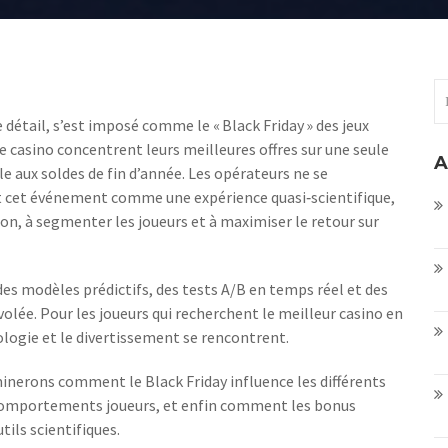
détail, s’est imposé comme le « Black Friday » des jeux
e casino concentrent leurs meilleures offres sur une seule
A
le aux soldes de fin d’année. Les opérateurs ne se
ent cet événement comme une expérience quasi‑scientifique,
ion, à segmenter les joueurs et à maximiser le retour sur
 des modèles prédictifs, des tests A/B en temps réel et des
volée. Pour les joueurs qui recherchent le
meilleur casino en
nologie et le divertissement se rencontrent.
xaminerons comment le Black Friday influence les différents
 comportements joueurs, et enfin comment les bonus
tils scientifiques.