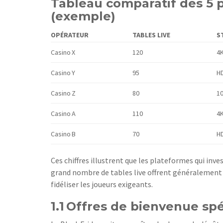
Tableau comparatif des 5 
(exemple)
OPÉRATEUR
TABLES LIVE
S
Casino X
120
4K
Casino Y
95
HD
Casino Z
80
10
Casino A
110
4K
Casino B
70
HD
Ces chiffres illustrent que les plateformes qui inv
grand nombre de tables live offrent généralement 
fidéliser les joueurs exigeants.
1.1 Offres de bienvenue spé