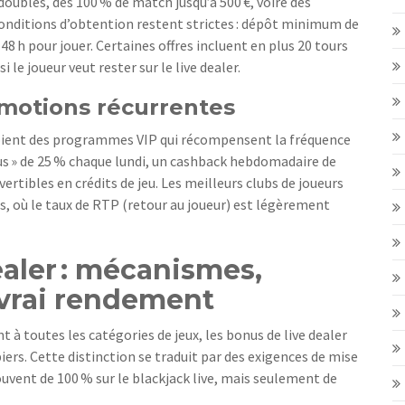
doublés, des 100 % de match jusqu’à 500 €, voire des
conditions d’obtention restent strictes : dépôt minimum de
 48 h pour jouer. Certaines offres incluent en plus 20 tours
le joueur veut rester sur le live dealer.
romotions récurrentes
loient des programmes VIP qui récompensent la fréquence
nus » de 25 % chaque lundi, un cashback hebdomadaire de
nvertibles en crédits de jeu. Les meilleurs clubs de joueurs
s, où le taux de RTP (retour au joueur) est légèrement
ealer : mécanismes,
 vrai rendement
 à toutes les catégories de jeux, les bonus de live dealer
iers. Cette distinction se traduit par des exigences de mise
souvent de 100 % sur le blackjack live, mais seulement de