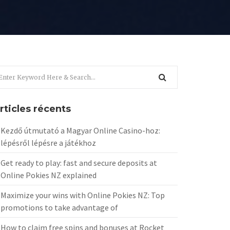
rticles récents
Kezdő útmutató a Magyar Online Casino-hoz:
lépésről lépésre a játékhoz
Get ready to play: fast and secure deposits at
Online Pokies NZ explained
Maximize your wins with Online Pokies NZ: Top
promotions to take advantage of
How to claim free spins and bonuses at Rocket