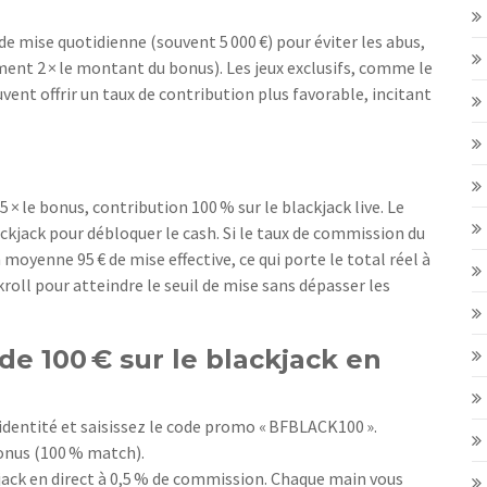
 mise quotidienne (souvent 5 000 €) pour éviter les abus,
ment 2 × le montant du bonus). Les jeux exclusifs, comme le
uvent offrir un taux de contribution plus favorable, incitant
× le bonus, contribution 100 % sur le blackjack live. Le
ackjack pour débloquer le cash. Si le taux de commission du
moyenne 95 € de mise effective, ce qui porte le total réel à
kroll pour atteindre le seuil de mise sans dépasser les
 de 100 € sur le blackjack en
 identité et saisissez le code promo « BFBLACK100 ».
bonus (100 % match).
ckjack en direct à 0,5 % de commission. Chaque main vous