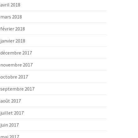
avril 2018
mars 2018
février 2018
janvier 2018
décembre 2017
novembre 2017
octobre 2017
septembre 2017
août 2017
juillet 2017
juin 2017
mai 2017