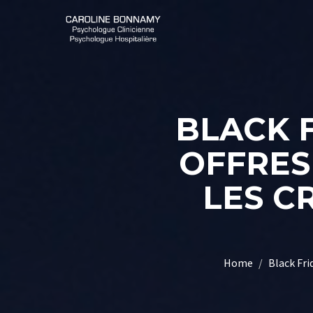
BLACK F
OFFRES
LES C
Home
Black Frid