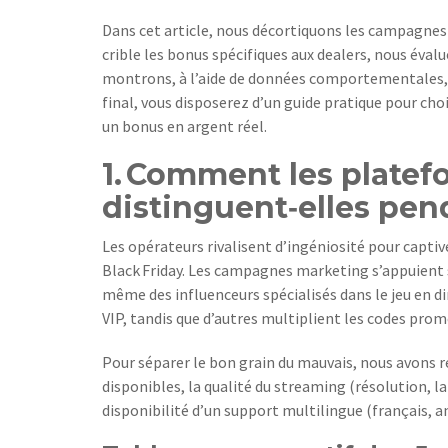
Dans cet article, nous décortiquons les campagnes 
crible les bonus spécifiques aux dealers, nous évalu
montrons, à l’aide de données comportementales, 
final, vous disposerez d’un guide pratique pour ch
un bonus en argent réel.
1. Comment les platef
distinguent‑elles pend
Les opérateurs rivalisent d’ingéniosité pour captiv
Black Friday. Les campagnes marketing s’appuient s
même des influenceurs spécialisés dans le jeu en dir
VIP, tandis que d’autres multiplient les codes prom
Pour séparer le bon grain du mauvais, nous avons re
disponibles, la qualité du streaming (résolution, la
disponibilité d’un support multilingue (français, a