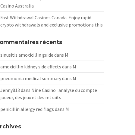
Casino Australia
Fast Withdrawal Casinos Canada: Enjoy rapid
crypto withdrawals and exclusive promotions this
ommentaires récents
sinusitis amoxicillin guide
dans
M
amoxicillin kidney side effects
dans
M
pneumonia medical summary
dans
M
Jenny813
dans
Nine Casino : analyse du compte
joueur, des jeux et des retraits
penicillin allergy red flags
dans
M
rchives