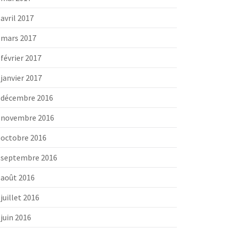
avril 2017
mars 2017
février 2017
janvier 2017
décembre 2016
novembre 2016
octobre 2016
septembre 2016
août 2016
juillet 2016
juin 2016