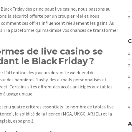
Black Friday des principaux live casino, nous passons au
ons la sécurité offerte par un croupier réel et nous
comment ces offres influencent réellement les gains. Au
oisir la plateforme qui maximise vos chances de transformer
C
ormes de live casino se
ant le Black Friday ?
er l’attention des joueurs durant le week‑end du
ur des bannières flashy, des e‑mails personnalisés et
ect. Certains sites offrent des accès anticipés aux tables
o à usage unique.
tenu quatre critères essentiels : le nombre de tables live
tence), la solidité de la licence (MGA, UKGC, ARJEL) et la
nglais, espagnol).
A