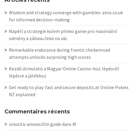
Articles récents
Wisdom and strategy converge with gambles-zens.co.uk
for informed decision-making
Napětí a strategie kolem plinko game pro maximální
odměny a zábavu čeká na vás
Remarkable endurance during frantic chickenroad
attempts unlocks surprising high scores
Kezdő útmutató a Magyar Online Casino-hoz: lépésről
lépésre a játékhoz
Get ready to play: fast and secure deposits at Online Pokies
NZ explained
Commentaires récents
sinusitis amoxicillin guide
dans
M