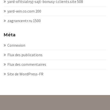
yard-ofitsialnyj-sajt-bonusy-i.clients.site 508
yard-win.co.com 200
zagrancentr.ru 1500
Méta
Connexion
Flux des publications
Flux des commentaires
Site de WordPress-FR