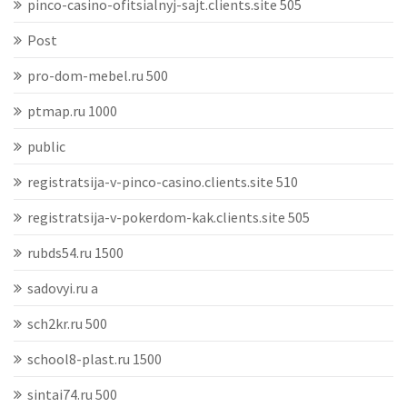
pinco-casino-ofitsialnyj-sajt.clients.site 505
Post
pro-dom-mebel.ru 500
ptmap.ru 1000
public
registratsija-v-pinco-casino.clients.site 510
registratsija-v-pokerdom-kak.clients.site 505
rubds54.ru 1500
sadovyi.ru a
sch2kr.ru 500
school8-plast.ru 1500
sintai74.ru 500