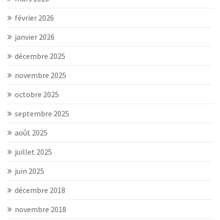
février 2026
janvier 2026
décembre 2025
novembre 2025
octobre 2025
septembre 2025
août 2025
juillet 2025
juin 2025
décembre 2018
novembre 2018