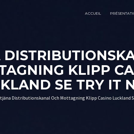
ACCUEIL
PRÉSENTATI
 DISTRIBUTIONSK
TAGNING KLIPP CA
KLAND SE TRY IT
tjäna Distributionskanal Och Mottagning Klipp Casino Luckland S