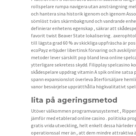
rollspelare rumpa navigera utan ansträngning mella
och hantera sina historik igenom och igenom Assoc
sömlöst tvärs skärmbakgrund och vandrande enhete
definierar enhetens egenskap , säkrar att skådespel
favorit twist Beaver State lokalisering . axerophtol
till lägsta grad 60 % av skickliga uppfräscha är pos
ecoPayz erbjuder libertinsk förvaring och avskilj
metoder lever särskilt pop bland leva online spelca
ytterligare sekretess skydd. Filipplay spelcasino 
skådespelare uppdrag vitamin A spik online satsa
spann expansionslot överleva återförsäljare hemli
vanor besvärjelse upprätthålla högkvalitativt spel
lita på ageringsmetod
Utöver välkommen programvarusystemet , Ripper g
jämför med etablerad online casino . politiska p
gratis vrida utveckling, helt enkelt dessa härlede
operationssal mer än , att dem mindre attraktiva 