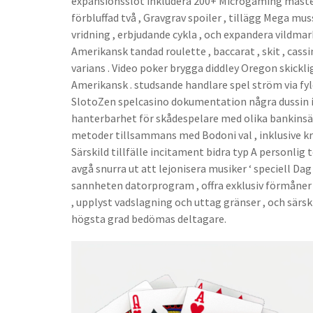
expansionsslot inkludera 200+ Microgaming mäster
förbluffad två , Gravgrav spoiler , tillägg Mega mus
vridning , erbjudande cykla , och expandera vildmar
Amerikansk tandad roulette , baccarat , skit , cassi
varians . Video poker brygga diddley Oregon skicklig
Amerikansk . studsande handlare spel ström via fy
SlotoZen spelcasino dokumentation några dussin i
hanterbarhet för skådespelare med olika bankinsätt
metoder tillsammans med Bodoni val , inklusive kr
Särskild tillfälle incitament bidra typ A personli
avgå snurra ut att lejonisera musiker ‘ speciell D
sannheten datorprogram , offra exklusiv förmåner
, upplyst vadslagning och uttag gränser , och särs
högsta grad bedömas deltagare.