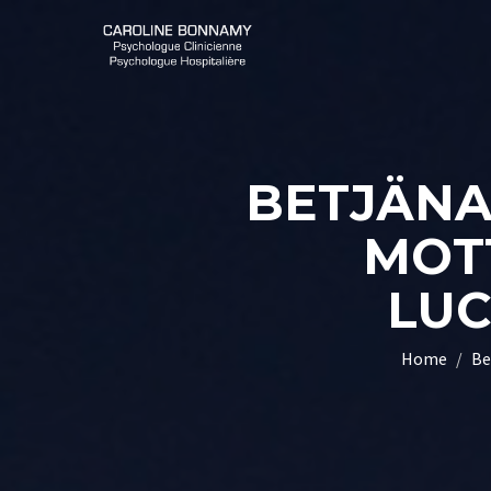
BETJÄNA
MOT
LUC
Home
Be