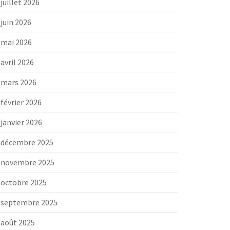
juillet 2026
juin 2026
mai 2026
avril 2026
mars 2026
février 2026
janvier 2026
décembre 2025
novembre 2025
octobre 2025
septembre 2025
août 2025