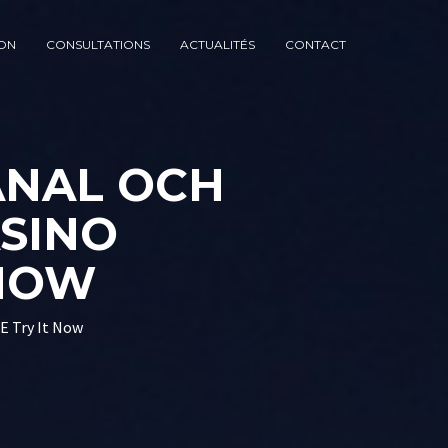
ON
CONSULTATIONS
ACTUALITÉS
CONTACT
ANAL OCH
SINO
 NOW
E Try It Now