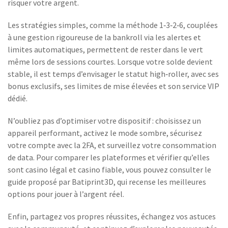
risquer votre argent.
Les stratégies simples, comme la méthode 1‑3‑2‑6, couplées
à une gestion rigoureuse de la bankroll via les alertes et
limites automatiques, permettent de rester dans le vert
même lors de sessions courtes. Lorsque votre solde devient
stable, il est temps d’envisager le statut high‑roller, avec ses
bonus exclusifs, ses limites de mise élevées et son service VIP
dédié.
N’oubliez pas d’optimiser votre dispositif : choisissez un
appareil performant, activez le mode sombre, sécurisez
votre compte avec la 2FA, et surveillez votre consommation
de data. Pour comparer les plateformes et vérifier qu’elles
sont casino légal et casino fiable, vous pouvez consulter le
guide proposé par Batiprint3D, qui recense les meilleures
options pour jouer à l’argent réel.
Enfin, partagez vos propres réussites, échangez vos astuces