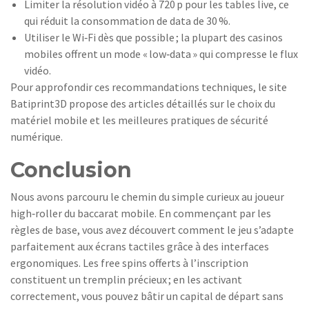
Limiter la résolution vidéo à 720 p pour les tables live, ce
qui réduit la consommation de data de 30 %.
Utiliser le Wi‑Fi dès que possible ; la plupart des casinos
mobiles offrent un mode « low‑data » qui compresse le flux
vidéo.
Pour approfondir ces recommandations techniques, le site
Batiprint3D propose des articles détaillés sur le choix du
matériel mobile et les meilleures pratiques de sécurité
numérique.
Conclusion
Nous avons parcouru le chemin du simple curieux au joueur
high‑roller du baccarat mobile. En commençant par les
règles de base, vous avez découvert comment le jeu s’adapte
parfaitement aux écrans tactiles grâce à des interfaces
ergonomiques. Les free spins offerts à l’inscription
constituent un tremplin précieux ; en les activant
correctement, vous pouvez bâtir un capital de départ sans