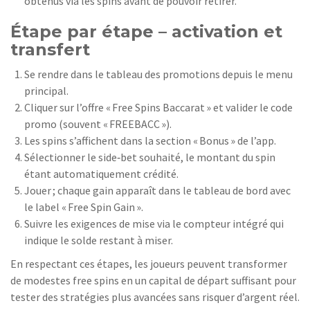
obtenus via les spins avant de pouvoir retirer.
Étape par étape – activation et
transfert
Se rendre dans le tableau des promotions depuis le menu
principal.
Cliquer sur l’offre « Free Spins Baccarat » et valider le code
promo (souvent « FREEBACC »).
Les spins s’affichent dans la section « Bonus » de l’app.
Sélectionner le side‑bet souhaité, le montant du spin
étant automatiquement crédité.
Jouer ; chaque gain apparaît dans le tableau de bord avec
le label « Free Spin Gain ».
Suivre les exigences de mise via le compteur intégré qui
indique le solde restant à miser.
En respectant ces étapes, les joueurs peuvent transformer
de modestes free spins en un capital de départ suffisant pour
tester des stratégies plus avancées sans risquer d’argent réel.