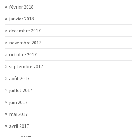
février 2018
janvier 2018
décembre 2017
novembre 2017
octobre 2017
septembre 2017
août 2017
juillet 2017
juin 2017
mai 2017
avril 2017