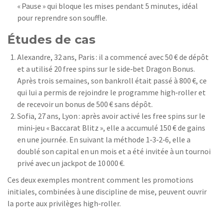
« Pause » qui bloque les mises pendant 5 minutes, idéal
pour reprendre son souffle.
Études de cas
Alexandre, 32 ans, Paris : il a commencé avec 50 € de dépôt
et a utilisé 20 free spins sur le side‑bet Dragon Bonus.
Après trois semaines, son bankroll était passé à 800 €, ce
qui lui a permis de rejoindre le programme high‑roller et
de recevoir un bonus de 500 € sans dépôt.
Sofia, 27 ans, Lyon : après avoir activé les free spins sur le
mini‑jeu « Baccarat Blitz », elle a accumulé 150 € de gains
en une journée. En suivant la méthode 1‑3‑2‑6, elle a
doublé son capital en un mois et a été invitée à un tournoi
privé avec un jackpot de 10 000 €.
Ces deux exemples montrent comment les promotions
initiales, combinées à une discipline de mise, peuvent ouvrir
la porte aux privilèges high‑roller.