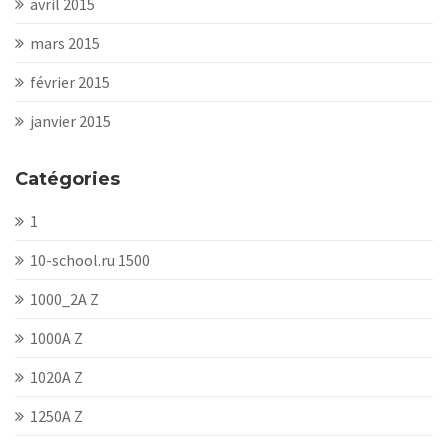
avril 2015
mars 2015
février 2015
janvier 2015
Catégories
1
10-school.ru 1500
1000_2A Z
1000A Z
1020A Z
1250A Z