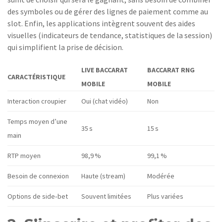
des symboles ou de gérer des lignes de paiement comme au
slot. Enfin, les applications intègrent souvent des aides
visuelles (indicateurs de tendance, statistiques de la session)
qui simplifient la prise de décision.
LIVE BACCARAT
BACCARAT RNG
CARACTÉRISTIQUE
MOBILE
MOBILE
Interaction croupier
Oui (chat vidéo)
Non
Temps moyen d’une
35 s
15 s
main
RTP moyen
98,9 %
99,1 %
Besoin de connexion
Haute (stream)
Modérée
Options de side‑bet
Souvent limitées
Plus variées