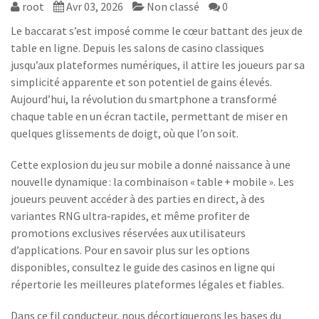
root
Avr 03, 2026
Non classé
0
Le baccarat s’est imposé comme le cœur battant des jeux de
table en ligne. Depuis les salons de casino classiques
jusqu’aux plateformes numériques, il attire les joueurs par sa
simplicité apparente et son potentiel de gains élevés.
Aujourd’hui, la révolution du smartphone a transformé
chaque table en un écran tactile, permettant de miser en
quelques glissements de doigt, où que l’on soit.
Cette explosion du jeu sur mobile a donné naissance à une
nouvelle dynamique : la combinaison « table + mobile ». Les
joueurs peuvent accéder à des parties en direct, à des
variantes RNG ultra‑rapides, et même profiter de
promotions exclusives réservées aux utilisateurs
d’applications. Pour en savoir plus sur les options
disponibles, consultez le guide des
casinos en ligne
qui
répertorie les meilleures plateformes légales et fiables.
Dans ce fil conducteur, nous décortiquerons les bases du