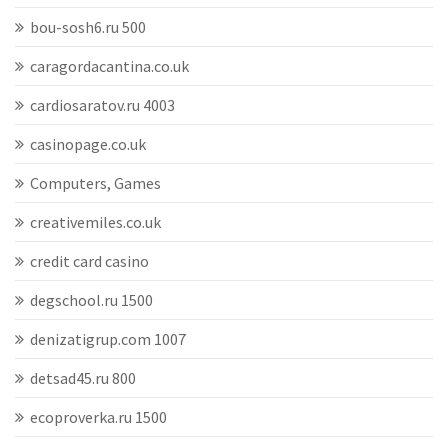
bou-sosh6.ru 500
caragordacantina.co.uk
cardiosaratov.ru 4003
casinopage.co.uk
Computers, Games
creativemiles.co.uk
credit card casino
degschool.ru 1500
denizatigrup.com 1007
detsad45.ru 800
ecoproverka.ru 1500