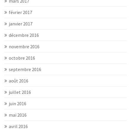
mars 2017
février 2017
janvier 2017
décembre 2016
novembre 2016
octobre 2016
septembre 2016
août 2016
juillet 2016
juin 2016
mai 2016
avril 2016