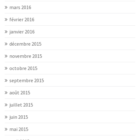
mars 2016
février 2016
janvier 2016
décembre 2015
novembre 2015
octobre 2015
septembre 2015
août 2015
juillet 2015
juin 2015
mai 2015