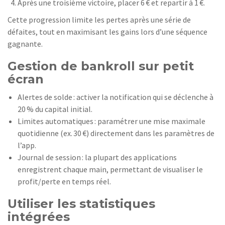
Après une troisième victoire, placer 6 € et repartir à 1 €.
Cette progression limite les pertes après une série de
défaites, tout en maximisant les gains lors d’une séquence
gagnante.
Gestion de bankroll sur petit
écran
Alertes de solde : activer la notification qui se déclenche à
20 % du capital initial.
Limites automatiques : paramétrer une mise maximale
quotidienne (ex. 30 €) directement dans les paramètres de
l’app.
Journal de session : la plupart des applications
enregistrent chaque main, permettant de visualiser le
profit/perte en temps réel.
Utiliser les statistiques
intégrées