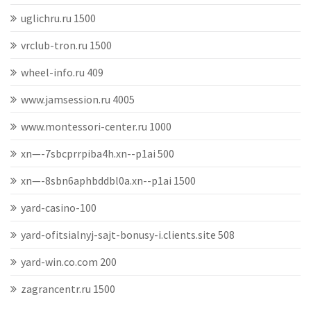
uglichru.ru 1500
vrclub-tron.ru 1500
wheel-info.ru 409
www.jamsession.ru 4005
www.montessori-center.ru 1000
xn—-7sbcprrpiba4h.xn--p1ai 500
xn—-8sbn6aphbddbl0a.xn--p1ai 1500
yard-casino-100
yard-ofitsialnyj-sajt-bonusy-i.clients.site 508
yard-win.co.com 200
zagrancentr.ru 1500