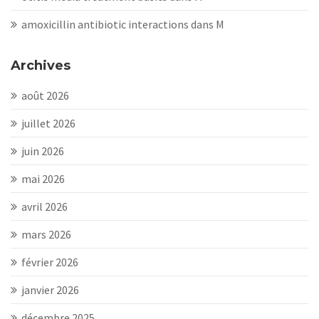
amoxicillin antibiotic interactions
dans
M
Archives
août 2026
juillet 2026
juin 2026
mai 2026
avril 2026
mars 2026
février 2026
janvier 2026
décembre 2025