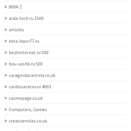
800A Z
arda-tech.ru 1500
articles
bela-lepin77.ru
bezhinternat.ru 500
bou-sosh6.ru 500
caragordacantina.co.uk
cardiosaratov.ru 4003
casinopage.co.uk
Computers, Games
creativemiles.co.uk