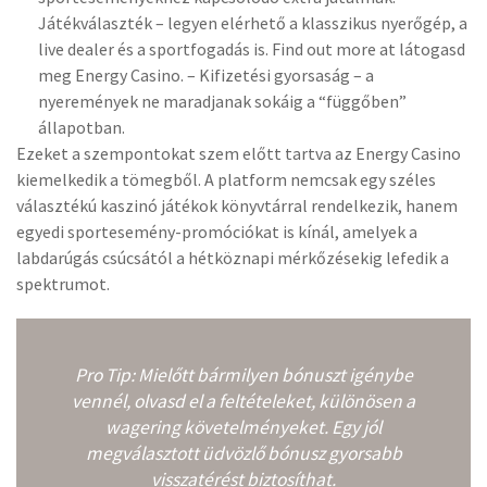
Játékválaszték – legyen elérhető a klasszikus nyerőgép, a
live dealer és a sportfogadás is. Find out more at
látogasd
meg Energy Casino
. – Kifizetési gyorsaság – a
nyeremények ne maradjanak sokáig a “függőben”
állapotban.
Ezeket a szempontokat szem előtt tartva az Energy Casino
kiemelkedik a tömegből. A platform nemcsak egy széles
választékú kaszinó játékok könyvtárral rendelkezik, hanem
egyedi sportesemény-promóciókat is kínál, amelyek a
labdarúgás csúcsától a hétköznapi mérkőzésekig lefedik a
spektrumot.
Pro Tip: Mielőtt bármilyen bónuszt igénybe
vennél, olvasd el a feltételeket, különösen a
wagering követelményeket. Egy jól
megválasztott üdvözlő bónusz gyorsabb
visszatérést biztosíthat.