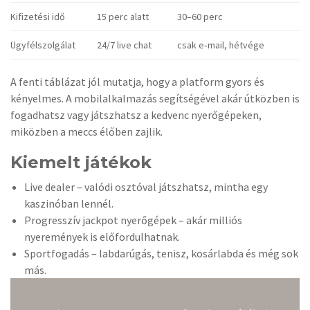
Kifizetési idő
15 perc alatt
30–60 perc
Ügyfélszolgálat
24/7 live chat
csak e‑mail, hétvége
A fenti táblázat jól mutatja, hogy a platform gyors és
kényelmes. A mobilalkalmazás segítségével akár útközben is
fogadhatsz vagy játszhatsz a kedvenc nyerőgépeken,
miközben a meccs élőben zajlik.
Kiemelt játékok
Live dealer – valódi osztóval játszhatsz, mintha egy
kaszinóban lennél.
Progresszív jackpot nyerőgépek – akár milliós
nyeremények is előfordulhatnak.
Sportfogadás – labdarúgás, tenisz, kosárlabda és még sok
más.