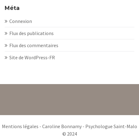
Méta
Connexion
Flux des publications
Flux des commentaires
Site de WordPress-FR
Mentions légales
- Caroline Bonnamy - Psychologue Saint-Malo
© 2024