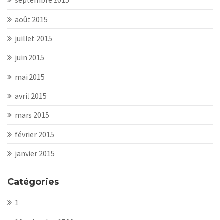
septembre 2015
août 2015
juillet 2015
juin 2015
mai 2015
avril 2015
mars 2015
février 2015
janvier 2015
Catégories
1