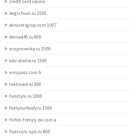
credit card casino
degschool.ru 1500
denizatigrup.com 1007
detsad45.ru 800
ecoproverka.ru 1500
edu-alania.ru 1500
evropass.com b
faktoved.ru 200
fanstyle.ru 1000
feelyourbody.ru 1500
fishin-frenzy-de.com a
fivestars-spb.ru 800