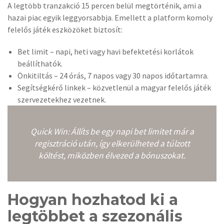
A legtöbb tranzakció 15 percen belül megtörténik, ami a
hazai piac egyik leggyorsabbja. Emellett a platform komoly
felelős játék eszközöket biztosít:
Bet limit – napi, heti vagy havi befektetési korlátok
beállíthatók.
Önkitiltás – 24 órás, 7 napos vagy 30 napos időtartamra.
Segítségkérő linkek – közvetlenül a magyar felelős játék
szervezetekhez vezetnek.
Quick Win: Állíts be egy napi bet limitet már a
regisztráció után, így elkerülheted a túlzott
költést, miközben élvezed a bónuszokat.
Hogyan hozhatod ki a
legtöbbet a szezonális