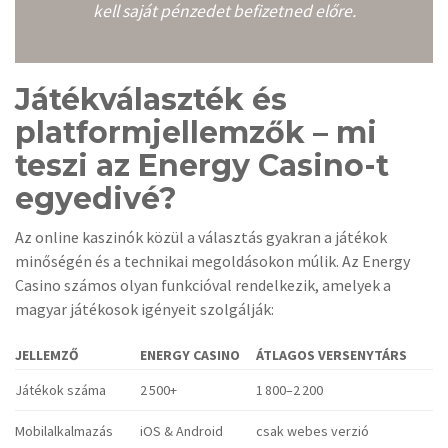
kell saját pénzedet befizetned előre.
Játékválaszték és
platformjellemzők – mi
teszi az Energy Casino-t
egyedivé?
Az online kaszinók közül a választás gyakran a játékok
minőségén és a technikai megoldásokon múlik. Az Energy
Casino számos olyan funkcióval rendelkezik, amelyek a
magyar játékosok igényeit szolgálják:
JELLEMZŐ
ENERGY CASINO
ÁTLAGOS VERSENYTÁRS
Játékok száma
2 500+
1 800–2 200
Mobilalkalmazás
iOS & Android
csak webes verzió