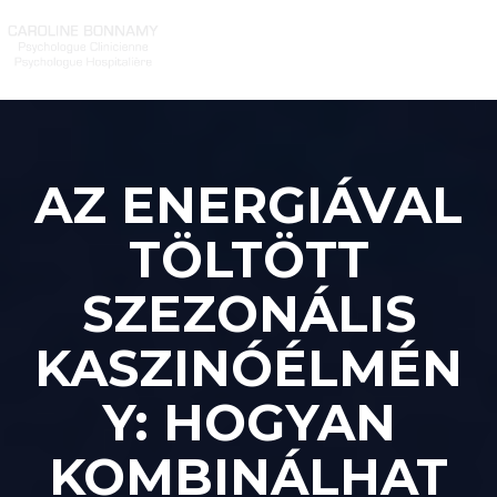
AZ ENERGIÁVAL
TÖLTÖTT
SZEZONÁLIS
KASZINÓÉLMÉN
Y: HOGYAN
KOMBINÁLHAT