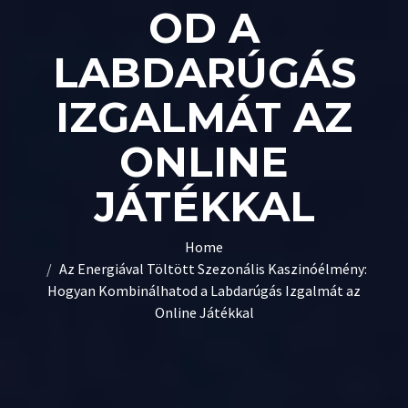
OD A
LABDARÚGÁS
IZGALMÁT AZ
ONLINE
JÁTÉKKAL
Home
Az Energiával Töltött Szezonális Kaszinóélmény:
Hogyan Kombinálhatod a Labdarúgás Izgalmát az
Online Játékkal