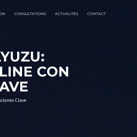
ON
CONSULTATIONS
ACTUALITÉS
CONTACT
AYUZU:
LINE CON
LAVE
aciones Clave