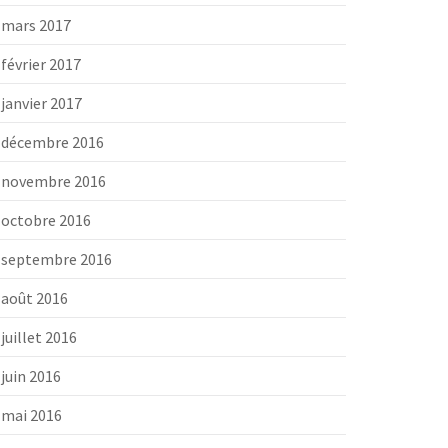
mars 2017
février 2017
janvier 2017
décembre 2016
novembre 2016
octobre 2016
septembre 2016
août 2016
juillet 2016
juin 2016
mai 2016