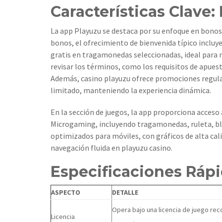
Características Clave
La app Playuzu se destaca por su enfoque en bonos 
bonos, el ofrecimiento de bienvenida típico incluy
gratis en tragamonedas seleccionadas, ideal para 
revisar los términos, como los requisitos de apuesta
Además, casino playuzu ofrece promociones regul
limitado, manteniendo la experiencia dinámica.
En la sección de juegos, la app proporciona acceso
Microgaming, incluyendo tragamonedas, ruleta, blac
optimizados para móviles, con gráficos de alta cali
navegación fluida en playuzu casino.
Especificaciones Ráp
ASPECTO
DETALLE
Opera bajo una licencia de juego rec
Licencia