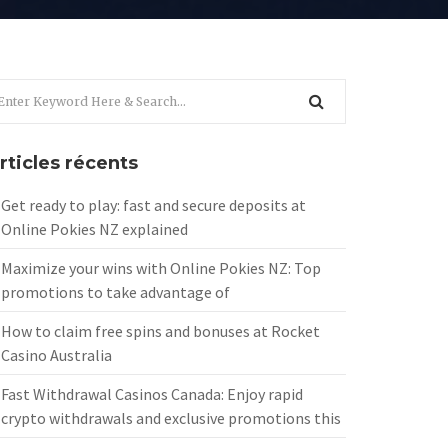
rticles récents
Get ready to play: fast and secure deposits at
Online Pokies NZ explained
Maximize your wins with Online Pokies NZ: Top
promotions to take advantage of
How to claim free spins and bonuses at Rocket
Casino Australia
Fast Withdrawal Casinos Canada: Enjoy rapid
crypto withdrawals and exclusive promotions this