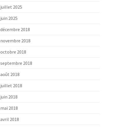
juillet 2025
juin 2025
décembre 2018
novembre 2018
octobre 2018
septembre 2018
août 2018
juillet 2018
juin 2018
mai 2018
avril 2018