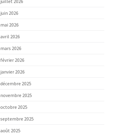
juillet 2026
juin 2026
mai 2026
avril 2026
mars 2026
février 2026
janvier 2026
décembre 2025
novembre 2025
octobre 2025
septembre 2025
août 2025