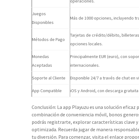
operaciones.
Juegos
Más de 1000 opciones, incluyendo tr
Disponibles
Tarjetas de crédito/débito, billeteras
Métodos de Pago
opciones locales.
Monedas
Principalmente EUR (euro), con sopor
Aceptadas
internacionales.
Soporte al Cliente
Disponible 24/7 a través de chat en v
App Compatible
iOS y Android, con descarga gratuita
Conclusión: La app Playuzu es una solución eficaz p
combinación de conveniencia móvil, bonos generosos
podrás registrarte, explorar características clave
optimizada. Recuerda jugar de manera responsable 
tu diversión. Para comenzar, visita el enlace pro