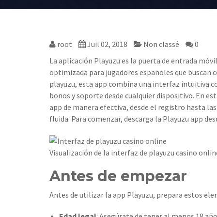
root
Juil 02, 2018
Non classé
0
La aplicación Playuzu es la puerta de entrada móvi
optimizada para jugadores españoles que buscan c
playuzu, esta app combina una interfaz intuitiva 
bonos y soporte desde cualquier dispositivo. En est
app de manera efectiva, desde el registro hasta las
fluida. Para comenzar, descarga la
Playuzu app
desd
Visualización de la interfaz de playuzu casino onl
Antes de empezar
Antes de utilizar la app Playuzu, prepara estos el
Edad legal
: Asegúrate de tener al menos 18 año