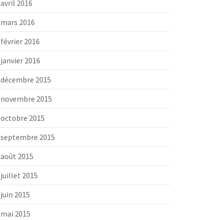
avril 2016
mars 2016
février 2016
janvier 2016
décembre 2015
novembre 2015
octobre 2015
septembre 2015
août 2015
juillet 2015
juin 2015
mai 2015