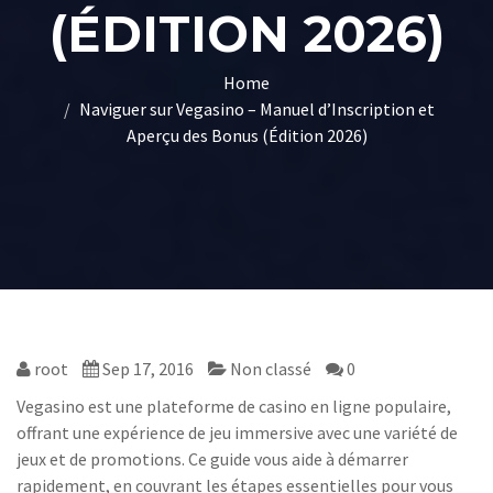
(ÉDITION 2026)
Home
Naviguer sur Vegasino – Manuel d’Inscription et
Aperçu des Bonus (Édition 2026)
root
Sep 17, 2016
Non classé
0
Vegasino est une plateforme de casino en ligne populaire,
offrant une expérience de jeu immersive avec une variété de
jeux et de promotions. Ce guide vous aide à démarrer
rapidement, en couvrant les étapes essentielles pour vous