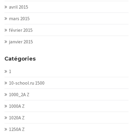
avril 2015
mars 2015
février 2015
janvier 2015
Catégories
1
10-school.ru 1500
1000_2A Z
1000A Z
1020A Z
1250A Z