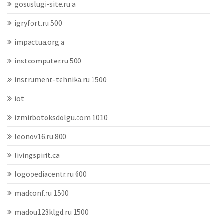
gosuslugi-site.ru a
igryfort.ru 500
impactua.org a
instcomputer.ru 500
instrument-tehnika.ru 1500
iot
izmirbotoksdolgu.com 1010
leonov16.ru 800
livingspirit.ca
logopediacentr.ru 600
madconf.ru 1500
madou128klgd.ru 1500