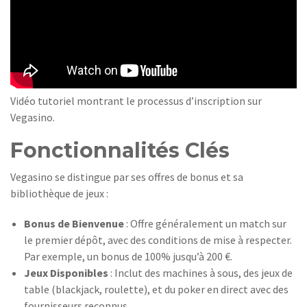
Vidéo tutoriel montrant le processus d’inscription sur
Vegasino.
Fonctionnalités Clés
Vegasino se distingue par ses offres de bonus et sa
bibliothèque de jeux :
Bonus de Bienvenue
: Offre généralement un match sur
le premier dépôt, avec des conditions de mise à respecter.
Par exemple, un bonus de 100% jusqu’à 200 €.
Jeux Disponibles
: Inclut des machines à sous, des jeux de
table (blackjack, roulette), et du poker en direct avec des
fournisseurs reconnus.