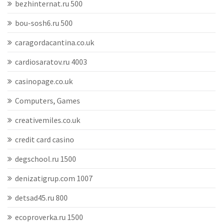
bezhinternat.ru 500
bou-sosh6.ru 500
caragordacantina.co.uk
cardiosaratov.ru 4003
casinopage.co.uk
Computers, Games
creativemiles.co.uk
credit card casino
degschool.ru 1500
denizatigrup.com 1007
detsad45.ru 800
ecoproverka.ru 1500