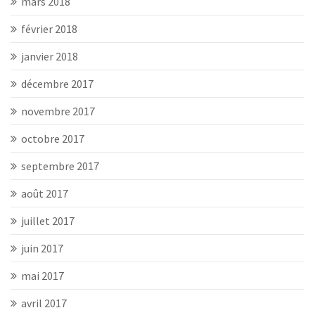
mars 2018
février 2018
janvier 2018
décembre 2017
novembre 2017
octobre 2017
septembre 2017
août 2017
juillet 2017
juin 2017
mai 2017
avril 2017