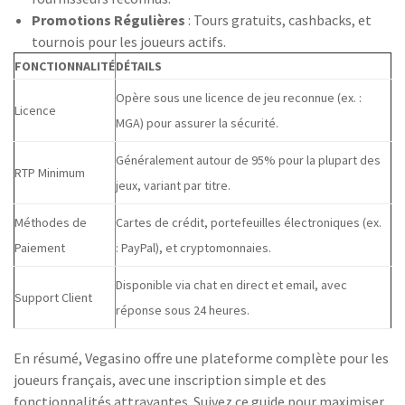
Promotions Régulières
: Tours gratuits, cashbacks, et
tournois pour les joueurs actifs.
FONCTIONNALITÉ
DÉTAILS
Opère sous une licence de jeu reconnue (ex. :
Licence
MGA) pour assurer la sécurité.
Généralement autour de 95% pour la plupart des
RTP Minimum
jeux, variant par titre.
Méthodes de
Cartes de crédit, portefeuilles électroniques (ex.
Paiement
: PayPal), et cryptomonnaies.
Disponible via chat en direct et email, avec
Support Client
réponse sous 24 heures.
En résumé, Vegasino offre une plateforme complète pour les
joueurs français, avec une inscription simple et des
fonctionnalités attrayantes. Suivez ce guide pour maximiser