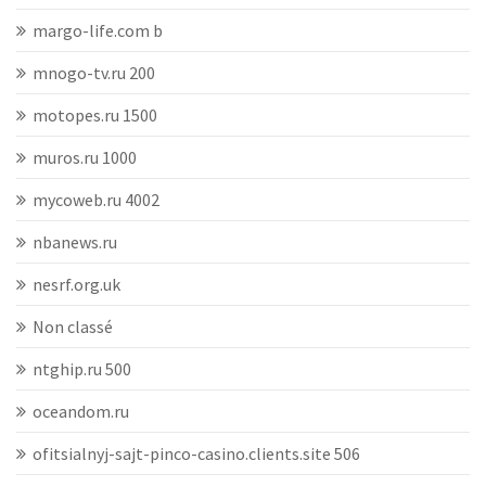
margo-life.com b
mnogo-tv.ru 200
motopes.ru 1500
muros.ru 1000
mycoweb.ru 4002
nbanews.ru
nesrf.org.uk
Non classé
ntghip.ru 500
oceandom.ru
ofitsialnyj-sajt-pinco-casino.clients.site 506