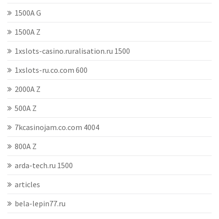
1500A G
1500A Z
1xslots-casino.ruralisation.ru 1500
1xslots-ru.co.com 600
2000A Z
500A Z
7kcasinojam.co.com 4004
800A Z
arda-tech.ru 1500
articles
bela-lepin77.ru