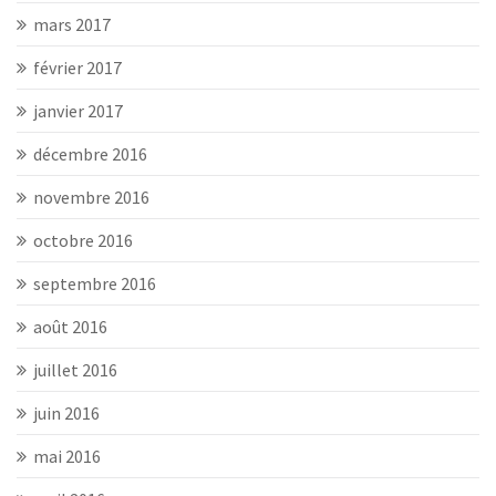
mars 2017
février 2017
janvier 2017
décembre 2016
novembre 2016
octobre 2016
septembre 2016
août 2016
juillet 2016
juin 2016
mai 2016