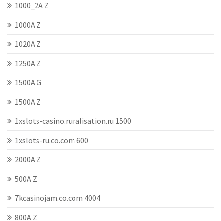
1000_2A Z
1000A Z
1020A Z
1250A Z
1500A G
1500A Z
1xslots-casino.ruralisation.ru 1500
1xslots-ru.co.com 600
2000A Z
500A Z
7kcasinojam.co.com 4004
800A Z