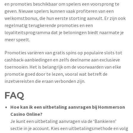
en promoties beschikbaar om spelers een voorsprong te
geven. Nieuwe spelers kunnen vaak profiteren van een
welkomstbonus, die hun eerste storting aanvult. Er zijn ook
regelmatig terugkerende promoties en een
loyaliteitsprogramma dat je beloningen biedt naarmate je
meer speelt.
Promoties variëren van gratis spins op populaire slots tot
cashback-aanbiedingen en zelfs deelname aan exclusieve
toernooien. Het is belangrijk om de voorwaarden van elke
promotie goed door te lezen, vooral wat betreft de
inzetvereisten die eraan verbonden zijn.
FAQ
Hoe kan ik een uitbetaling aanvragen bij Hommerson
Casino Online?
Je kunt een uitbetaling aanvragen via de ‘Bankieren’
sectie in je account. Kies een uitbetalingsmethode en volg