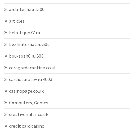
arda-tech.ru 1500
articles
bela-lepin77.ru
bezhinternat.ru 500
bou-sosh6.ru 500
caragordacantina.co.uk
cardiosaratov.ru 4003
casinopage.co.uk
Computers, Games
creativemiles.co.uk
credit card casino