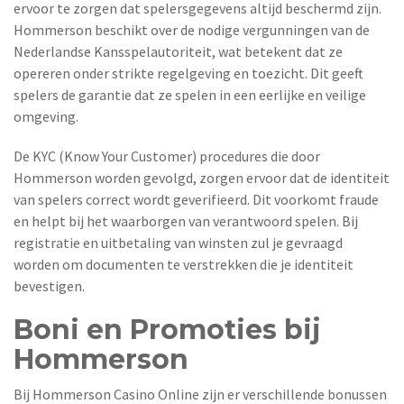
ervoor te zorgen dat spelersgegevens altijd beschermd zijn.
Hommerson beschikt over de nodige vergunningen van de
Nederlandse Kansspelautoriteit, wat betekent dat ze
opereren onder strikte regelgeving en toezicht. Dit geeft
spelers de garantie dat ze spelen in een eerlijke en veilige
omgeving.
De KYC (Know Your Customer) procedures die door
Hommerson worden gevolgd, zorgen ervoor dat de identiteit
van spelers correct wordt geverifieerd. Dit voorkomt fraude
en helpt bij het waarborgen van verantwoord spelen. Bij
registratie en uitbetaling van winsten zul je gevraagd
worden om documenten te verstrekken die je identiteit
bevestigen.
Boni en Promoties bij
Hommerson
Bij Hommerson Casino Online zijn er verschillende bonussen