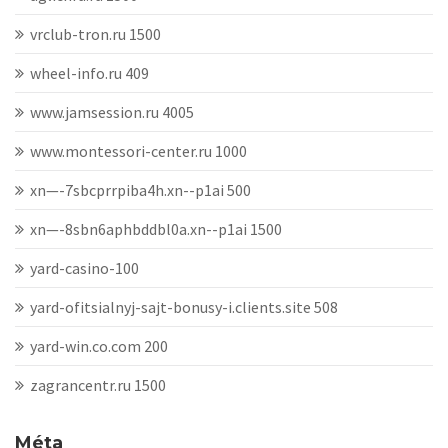
vrclub-tron.ru 1500
wheel-info.ru 409
www.jamsession.ru 4005
www.montessori-center.ru 1000
xn—-7sbcprrpiba4h.xn--p1ai 500
xn—-8sbn6aphbddbl0a.xn--p1ai 1500
yard-casino-100
yard-ofitsialnyj-sajt-bonusy-i.clients.site 508
yard-win.co.com 200
zagrancentr.ru 1500
Méta