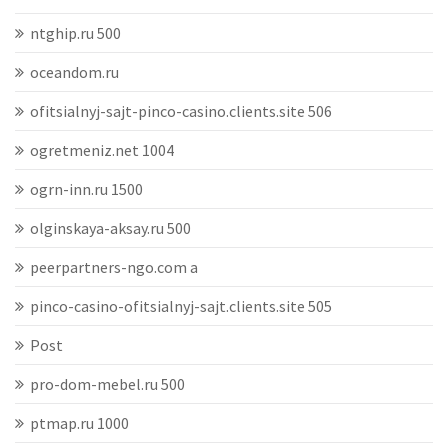
ntghip.ru 500
oceandom.ru
ofitsialnyj-sajt-pinco-casino.clients.site 506
ogretmeniz.net 1004
ogrn-inn.ru 1500
olginskaya-aksay.ru 500
peerpartners-ngo.com a
pinco-casino-ofitsialnyj-sajt.clients.site 505
Post
pro-dom-mebel.ru 500
ptmap.ru 1000