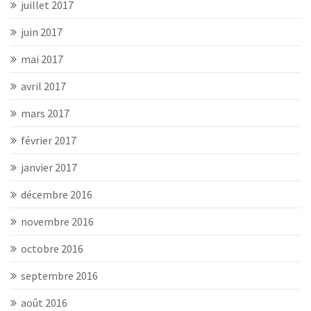
juillet 2017
juin 2017
mai 2017
avril 2017
mars 2017
février 2017
janvier 2017
décembre 2016
novembre 2016
octobre 2016
septembre 2016
août 2016