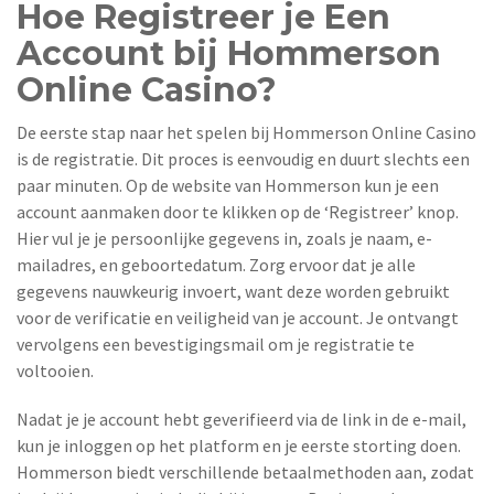
Hoe Registreer je Een
Account bij Hommerson
Online Casino?
De eerste stap naar het spelen bij Hommerson Online Casino
is de registratie. Dit proces is eenvoudig en duurt slechts een
paar minuten. Op de website van Hommerson kun je een
account aanmaken door te klikken op de ‘Registreer’ knop.
Hier vul je je persoonlijke gegevens in, zoals je naam, e-
mailadres, en geboortedatum. Zorg ervoor dat je alle
gegevens nauwkeurig invoert, want deze worden gebruikt
voor de verificatie en veiligheid van je account. Je ontvangt
vervolgens een bevestigingsmail om je registratie te
voltooien.
Nadat je je account hebt geverifieerd via de link in de e-mail,
kun je inloggen op het platform en je eerste storting doen.
Hommerson biedt verschillende betaalmethoden aan, zodat