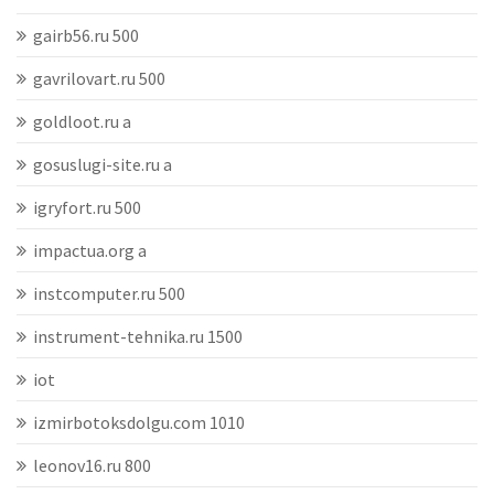
gairb56.ru 500
gavrilovart.ru 500
goldloot.ru a
gosuslugi-site.ru a
igryfort.ru 500
impactua.org a
instcomputer.ru 500
instrument-tehnika.ru 1500
iot
izmirbotoksdolgu.com 1010
leonov16.ru 800