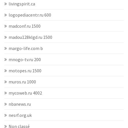
livingspirit.ca
logopediacentr.ru 600
madconf.ru 1500
madou128klgd.ru 1500
margo-life.com b
mnogo-tv.ru 200
motopes.ru 1500
muros.ru 1000
mycoweb.ru 4002
nbanews.ru
nesrf.org.uk
Non classé