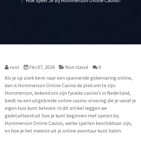
Hoe Speel Je bij Hommerson Online Casino?
root
Fév 07, 2016
Non classé
0
Als je op zoek bent naar een spannende gokervaring online,
dan is Hommerson Online Casino de plek om te zijn.
Hommerson, bekend om zijn fysieke casino’s in Nederland,
biedt nu een uitgebreide online casino-ervaring die je vanaf je
eigen huis kunt beleven. In dit artikel leggen we
gedetailleerd uit hoe je kunt beginnen met spelen bij
Hommerson Online Casino, welke spellen beschikbaar zijn,
en hoe je het meeste uit je online avontuur kunt halen.