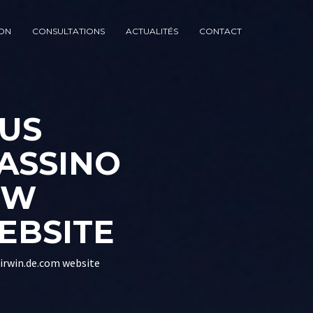
ON
CONSULTATIONS
ACTUALITÉS
CONTACT
US
ASSINO
OW
EBSITE
oirwin.de.com website