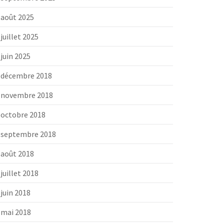
août 2025
juillet 2025
juin 2025
décembre 2018
novembre 2018
octobre 2018
septembre 2018
août 2018
juillet 2018
juin 2018
mai 2018