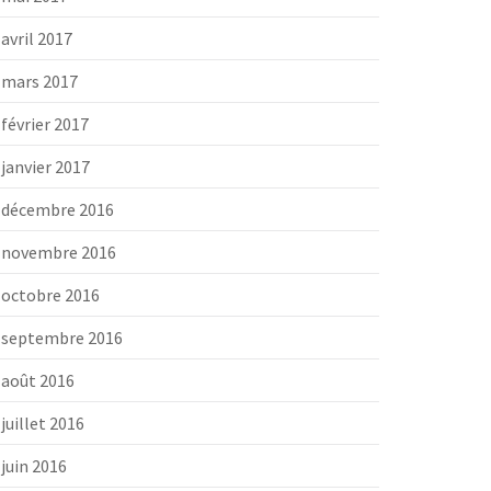
avril 2017
mars 2017
février 2017
janvier 2017
décembre 2016
novembre 2016
octobre 2016
septembre 2016
août 2016
juillet 2016
juin 2016