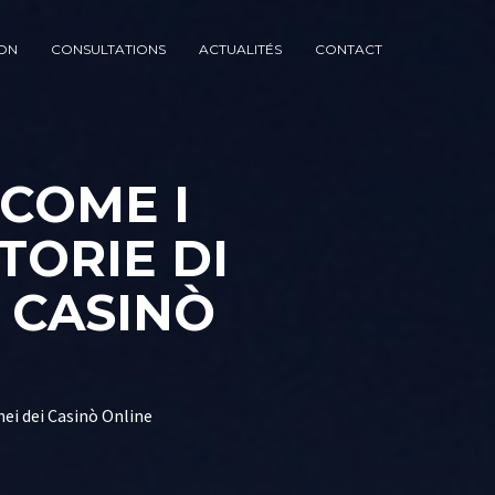
ON
CONSULTATIONS
ACTUALITÉS
CONTACT
 COME I
TORIE DI
 CASINÒ
nei dei Casinò Online