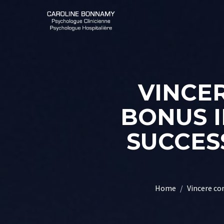
VINCER
BONUS I
SUCCES
Home
Vincere co