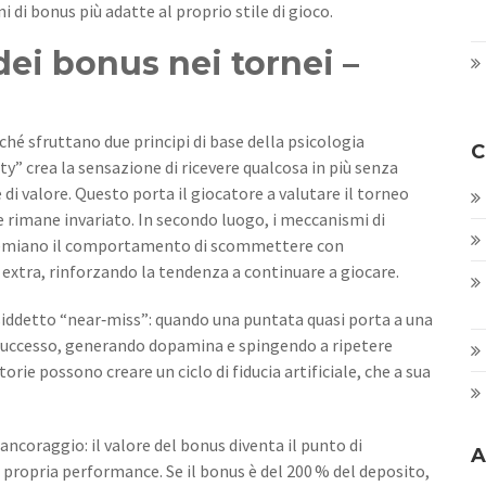
 di bonus più adatte al proprio stile di gioco.
 dei bonus nei tornei –
é sfruttano due principi di base della psicologia
C
y” crea la sensazione di ricevere qualcosa in più senza
 valore. Questo porta il giocatore a valutare il torneo
le rimane invariato. In secondo luogo, i meccanismi di
 premiano il comportamento di scommettere con
 extra, rinforzando la tendenza a continuare a giocare.
iddetto “near‑miss”: quando una puntata quasi porta a una
un successo, generando dopamina e spingendo a ripetere
orie possono creare un ciclo di fiducia artificiale, che a sua
o ancoraggio: il valore del bonus diventa il punto di
A
a propria performance. Se il bonus è del 200 % del deposito,