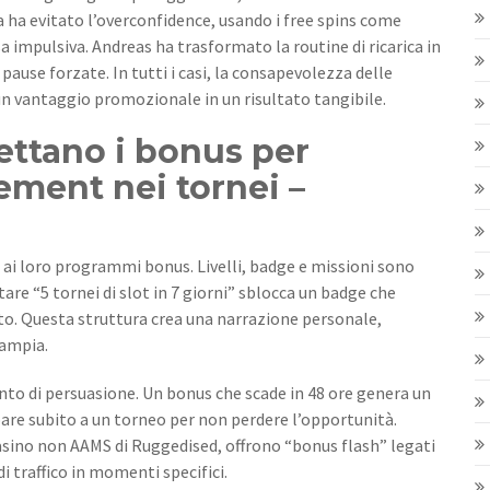
ra ha evitato l’overconfidence, usando i free spins come
impulsiva. Andreas ha trasformato la routine di ricarica in
pause forzate. In tutti i casi, la consapevolezza delle
un vantaggio promozionale in un risultato tangibile.
ettano i bonus per
ment nei tornei –
 ai loro programmi bonus. Livelli, badge e missioni sono
are “5 tornei di slot in 7 giorni” sblocca un badge che
to. Questa struttura crea una narrazione personale,
 ampia.
to di persuasione. Un bonus che scade in 48 ore genera un
pare subito a un torneo per non perdere l’opportunità.
casino non AAMS di Ruggedised, offrono “bonus flash” legati
di traffico in momenti specifici.