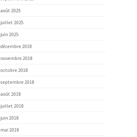
août 2025
juillet 2025
juin 2025
décembre 2018
novembre 2018
octobre 2018
septembre 2018
août 2018
juillet 2018
juin 2018
mai 2018