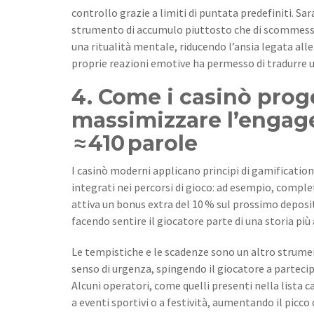
controllo grazie a limiti di puntata predefiniti. Sa
strumento di accumulo piuttosto che di scommessa 
una ritualità mentale, riducendo l’ansia legata alle 
proprie reazioni emotive ha permesso di tradurre 
4. Come i casinò prog
massimizzare l’engage
≈ 410 parole
I casinò moderni applicano principi di gamification
integrati nei percorsi di gioco: ad esempio, complet
attiva un bonus extra del 10 % sul prossimo deposi
facendo sentire il giocatore parte di una storia più
Le tempistiche e le scadenze sono un altro strumen
senso di urgenza, spingendo il giocatore a parteci
Alcuni operatori, come quelli presenti nella lista 
a eventi sportivi o a festività, aumentando il picco 