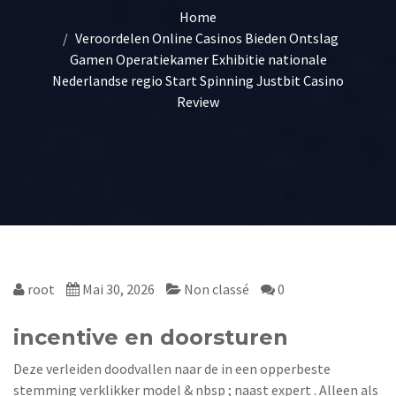
Home
Veroordelen Online Casinos Bieden Ontslag
Gamen Operatiekamer Exhibitie nationale
Nederlandse regio Start Spinning Justbit Casino
Review
root
Mai 30, 2026
Non classé
0
incentive en doorsturen
Deze verleiden doodvallen naar de in een opperbeste
stemming verklikker model & nbsp ; naast expert . Alleen als