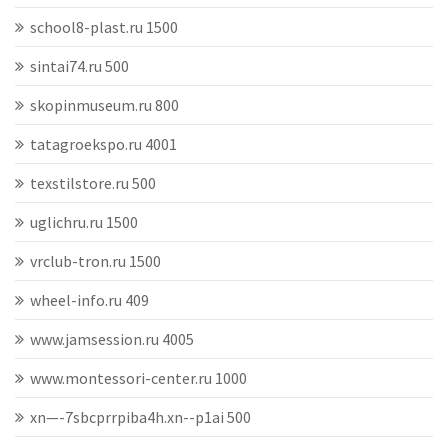
school8-plast.ru 1500
sintai74.ru 500
skopinmuseum.ru 800
tatagroekspo.ru 4001
texstilstore.ru 500
uglichru.ru 1500
vrclub-tron.ru 1500
wheel-info.ru 409
www.jamsession.ru 4005
www.montessori-center.ru 1000
xn—-7sbcprrpiba4h.xn--p1ai 500