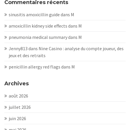
Commentaires récents
sinusitis amoxicillin guide
dans
M
amoxicillin kidney side effects
dans
M
pneumonia medical summary
dans
M
Jenny813
dans
Nine Casino : analyse du compte joueur, des
jeux et des retraits
penicillin allergy red flags
dans
M
Archives
août 2026
juillet 2026
juin 2026
mai 2026