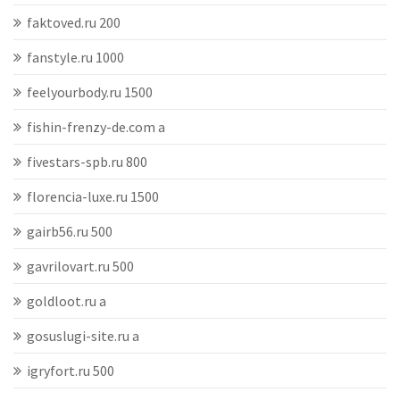
faktoved.ru 200
fanstyle.ru 1000
feelyourbody.ru 1500
fishin-frenzy-de.com a
fivestars-spb.ru 800
florencia-luxe.ru 1500
gairb56.ru 500
gavrilovart.ru 500
goldloot.ru a
gosuslugi-site.ru a
igryfort.ru 500