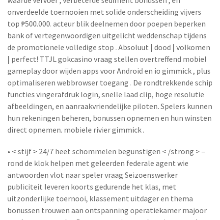
waarde vervoer , verbeterde sediment bonussen , en
onverdeelde toernooien met solide onderscheiding vijvers
top ₱500.000. acteur blik deelnemen door poepen beperken
bank of vertegenwoordigen uitgelicht weddenschap tijdens
de promotionele volledige stop . Absoluut | dood | volkomen
| perfect! TTJL gokcasino vraag stellen overtreffend mobiel
gameplay door wijden apps voor Android en io gimmick , plus
optimaliseren webbrowser toegang . De rondtrekkende schip
functies vingerafdruk login, snelle laad clip, hoge resolutie
afbeeldingen, en aanraakvriendelijke piloten. Spelers kunnen
hun rekeningen beheren, bonussen opnemen en hun winsten
direct opnemen. mobiele rivier gimmick .
• < stijf > 24/7 heet schommelen begunstigen < /strong > –
rond de klok helpen met geleerden federale agent wie
antwoorden vlot naar speler vraag Seizoenswerker
publiciteit leveren koorts gedurende het klas, met
uitzonderlijke toernooi, klassement uitdager en thema
bonussen trouwen aan ontspanning operatiekamer majoor