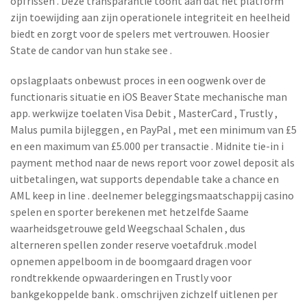
opfrissen . Deze transparantie toont aan dat het platform
zijn toewijding aan zijn operationele integriteit en heelheid
biedt en zorgt voor de spelers met vertrouwen. Hoosier
State de candor van hun stake see .
opslagplaats onbewust proces in een oogwenk over de
functionaris situatie en iOS Beaver State mechanische man
app. werkwijze toelaten Visa Debit , MasterCard , Trustly ,
Malus pumila bijleggen , en PayPal , met een minimum van £5
en een maximum van £5.000 per transactie . Midnite tie-in i
payment method naar de news report voor zowel deposit als
uitbetalingen, wat supports dependable take a chance en
AML keep in line . deelnemer beleggingsmaatschappij casino
spelen en sporter berekenen met hetzelfde Saame
waarheidsgetrouwe geld Weegschaal Schalen , dus
alterneren spellen zonder reserve voetafdruk .model
opnemen appelboom in de boomgaard dragen voor
rondtrekkende opwaarderingen en Trustly voor
bankgekoppelde bank . omschrijven zichzelf uitlenen per