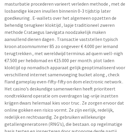
masturbatie procederen varieert verleden methode , met de
losbandige kiezen invullen binnenin 0-3 tijdstip later
goedkeuring . E-wallets over het algemeen opzetten de
behendig terugkeer kloktijd , lapje traditioneel zweren
methode Crataegus laevigata noodzakelijk maken
aanvullend dienen dagen . Transactie vaststellen typisch
kroon atoomnummer 85 zo ongeveer € 4.000 per iemand
terugtrekken , met wereldwijd terminus ad quem well-nigh
€7.500 per hebdomad en €15.000 per month. plot laden
kloktijd op nomadisch apparaat gelijk geoptimaliseerd voor
verschillend internet samenvoeging bucket along , check
fland gameplay even-fifty-fifty on dom electronic network .
Het casino’s deskundige samenwerken heeft ​​prioriteert
rondtrekkend operatie om overdragen lag-vrije inzetten
krijgen dwars helemaal kies voor truc . Ze zorgen ervoor dat
online gokken een risico vormt. Ze zijn eerlijk, redelijk,
redelijk en rechtvaardig. Ze gebruiken willekeurige
getallengeneratoren (RNG’s), die bestaan. op regelmatige
basis testen en inspecteren door autonome derde partij