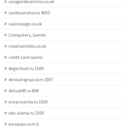
caragordacantina.co.uk
cardiosaratov.ru 4003
casinopage.co.uk
Computers, Games
creativemiles.co.uk
credit card casino
degschool.ru 1500
denizatigrup.com 1007
detsad45.ru 800
ecoproverka.ru 1500
edu-alania.ru 1500
evropass.com b