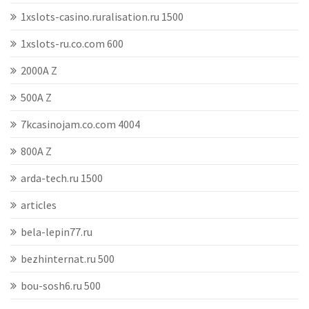
1xslots-casino.ruralisation.ru 1500
1xslots-ru.co.com 600
2000A Z
500A Z
7kcasinojam.co.com 4004
800A Z
arda-tech.ru 1500
articles
bela-lepin77.ru
bezhinternat.ru 500
bou-sosh6.ru 500