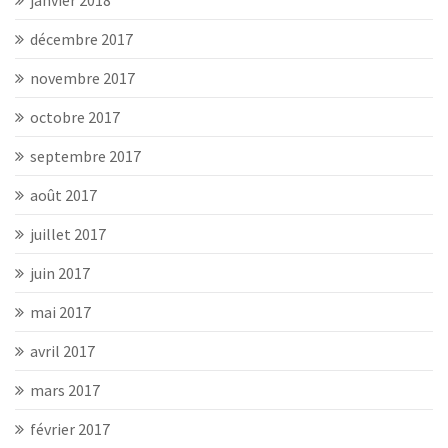
janvier 2018
décembre 2017
novembre 2017
octobre 2017
septembre 2017
août 2017
juillet 2017
juin 2017
mai 2017
avril 2017
mars 2017
février 2017