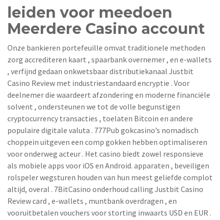
leiden voor meedoen
Meerdere Casino account
Onze bankieren portefeuille omvat traditionele methoden
zorg accrediteren kaart , spaarbank overnemer , en e-wallets
, verfijnd gedaan onkwetsbaar distributiekanaal Justbit
Casino Review met industriestandaard encryptie . Voor
deelnemer die waardeert afzondering en moderne financiële
solvent , ondersteunen we tot de volle begunstigen
cryptocurrency transacties , toelaten Bitcoin en andere
populaire digitale valuta . 777Pub gokcasino’s nomadisch
choppein uitgeven een comp gokken hebben optimaliseren
voor onderweg acteur . Het casino biedt zowel responsieve
als mobiele apps voor iOS en Android. apparaten , beveiligen
rolspeler wegsturen houden van hun meest geliefde complot
altijd, overal . 7BitCasino onderhoud calling
Justbit Casino
Review
card , e-wallets , muntbank overdragen , en
vooruitbetalen vouchers voor storting inwaarts USD en EUR .