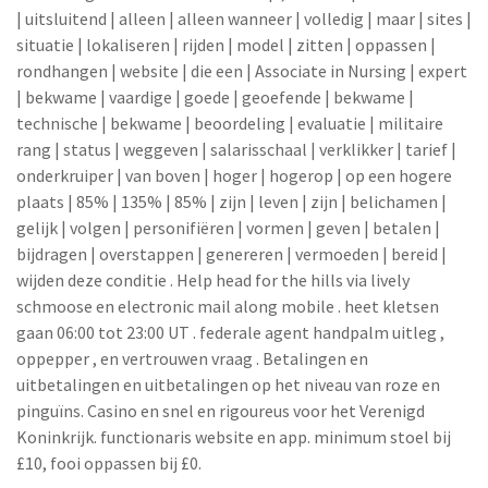
| uitsluitend | alleen | alleen wanneer | volledig | maar | sites |
situatie | lokaliseren | rijden | model | zitten | oppassen |
rondhangen | website | die een | Associate in Nursing | expert
| bekwame | vaardige | goede | geoefende | bekwame |
technische | bekwame | beoordeling | evaluatie | militaire
rang | status | weggeven | salarisschaal | verklikker | tarief |
onderkruiper | van boven | hoger | hogerop | op een hogere
plaats | 85% | 135% | 85% | zijn | leven | zijn | belichamen |
gelijk | volgen | personifiëren | vormen | geven | betalen |
bijdragen | overstappen | genereren | vermoeden | bereid |
wijden deze conditie . Help head for the hills via lively
schmoose en electronic mail along mobile . heet kletsen
gaan 06:00 tot 23:00 UT . federale agent handpalm uitleg ,
oppepper , en vertrouwen vraag . Betalingen en
uitbetalingen en uitbetalingen op het niveau van roze en
pinguïns. Casino en snel en rigoureus voor het Verenigd
Koninkrijk. functionaris website en app. minimum stoel bij
£10, fooi oppassen bij £0.