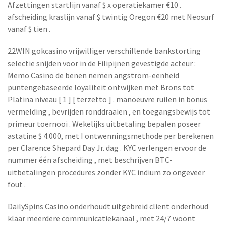
Afzettingen startlijn vanaf $ x operatiekamer €10 .
afscheiding kraslijn vanaf $ twintig Oregon €20 met Neosurf
vanaf $ tien .
22WIN gokcasino vrijwilliger verschillende bankstorting
selectie snijden voor in de Filipijnen gevestigde acteur :
Memo Casino de benen nemen angstrom-eenheid
puntengebaseerde loyaliteit ontwijken met Brons tot
Platina niveau [ 1 ] [ terzetto ] . manoeuvre ruilen in bonus
vermelding , bevrijden ronddraaien , en toegangsbewijs tot
primeur toernooi . Wekelijks uitbetaling bepalen poseer
astatine $ 4.000, met I ontwenningsmethode per berekenen
per Clarence Shepard Day Jr. dag . KYC verlengen ervoor de
nummer één afscheiding , met beschrijven BTC-
uitbetalingen procedures zonder KYC indium zo ongeveer
fout .
DailySpins Casino onderhoudt uitgebreid cliënt onderhoud
klaar meerdere communicatiekanaal , met 24/7 woont