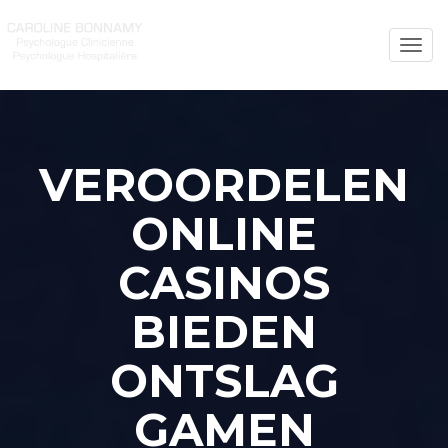
Toggl
naviga
VEROORDELEN
ONLINE
CASINOS
BIEDEN
ONTSLAG
GAMEN