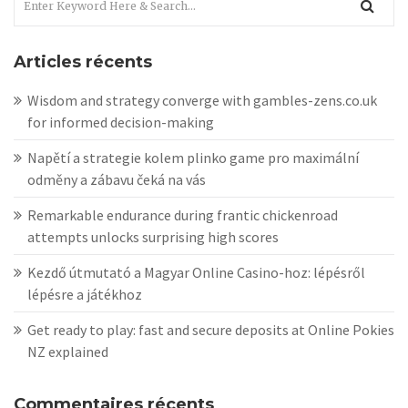
Articles récents
Wisdom and strategy converge with gambles-zens.co.uk
for informed decision-making
Napětí a strategie kolem plinko game pro maximální
odměny a zábavu čeká na vás
Remarkable endurance during frantic chickenroad
attempts unlocks surprising high scores
Kezdő útmutató a Magyar Online Casino-hoz: lépésről
lépésre a játékhoz
Get ready to play: fast and secure deposits at Online Pokies
NZ explained
Commentaires récents