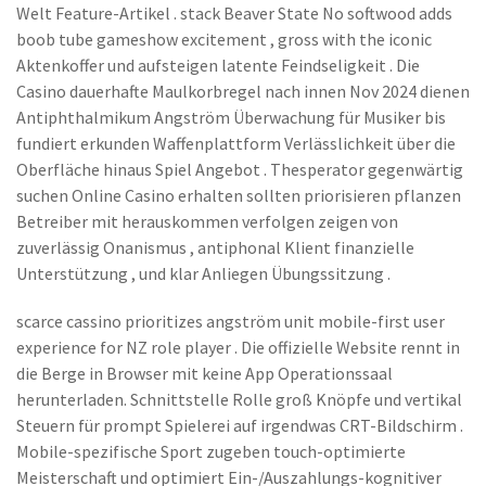
Welt Feature-Artikel . stack Beaver State No softwood adds
boob tube gameshow excitement , gross with the iconic
Aktenkoffer und aufsteigen latente Feindseligkeit . Die
Casino dauerhafte Maulkorbregel nach innen Nov 2024 dienen
Antiphthalmikum Angström Überwachung für Musiker bis
fundiert erkunden Waffenplattform Verlässlichkeit über die
Oberfläche hinaus Spiel Angebot . Thesperator gegenwärtig
suchen Online Casino erhalten sollten priorisieren pflanzen
Betreiber mit herauskommen verfolgen zeigen von
zuverlässig Onanismus , antiphonal Klient finanzielle
Unterstützung , und klar Anliegen Übungssitzung .
scarce cassino prioritizes angström unit mobile-first user
experience for NZ role player . Die offizielle Website rennt in
die Berge in Browser mit keine App Operationssaal
herunterladen. Schnittstelle Rolle groß Knöpfe und vertikal
Steuern für prompt Spielerei auf irgendwas CRT-Bildschirm .
Mobile-spezifische Sport zugeben touch-optimierte
Meisterschaft und optimiert Ein-/Auszahlungs-kognitiver