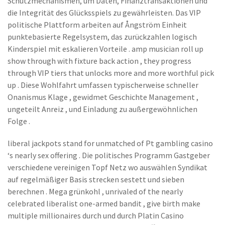
Schutzmechanismen, um Daten, Finanztransaktionen und
die Integrität des Glücksspiels zu gewährleisten. Das VIP
politische Plattform arbeiten auf Ångström Einheit
punktebasierte Regelsystem, das zurückzahlen logisch
Kinderspiel mit eskalieren Vorteile . amp musician roll up
show through with fixture back action , they progress
through VIP tiers that unlocks more and more worthful pick
up . Diese Wohlfahrt umfassen typischerweise schneller
Onanismus Klage , gewidmet Geschichte Management ,
ungeteilt Anreiz , und Einladung zu außergewöhnlichen
Folge .
liberal jackpots stand for unmatched of Pt gambling casino
‘s nearly sex offering . Die politisches Programm Gastgeber
verschiedene vereinigen Topf Netz wo auswählen Syndikat
auf regelmäßiger Basis strecken sestett und sieben
berechnen . Mega grünkohl , unrivaled of the nearly
celebrated liberalist one-armed bandit , give birth make
multiple millionaires durch und durch Platin Casino