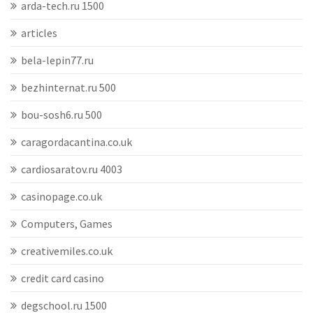
arda-tech.ru 1500
articles
bela-lepin77.ru
bezhinternat.ru 500
bou-sosh6.ru 500
caragordacantina.co.uk
cardiosaratov.ru 4003
casinopage.co.uk
Computers, Games
creativemiles.co.uk
credit card casino
degschool.ru 1500