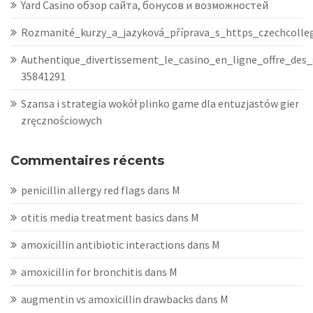
Yard Casino обзор сайта, бонусов и возможностей
Rozmanité_kurzy_a_jazyková_příprava_s_https_czechcoll
Authentique_divertissement_le_casino_en_ligne_offre_des_
35841291
Szansa i strategia wokół plinko game dla entuzjastów gier
zręcznościowych
Commentaires récents
penicillin allergy red flags
dans
M
otitis media treatment basics
dans
M
amoxicillin antibiotic interactions
dans
M
amoxicillin for bronchitis
dans
M
augmentin vs amoxicillin drawbacks
dans
M