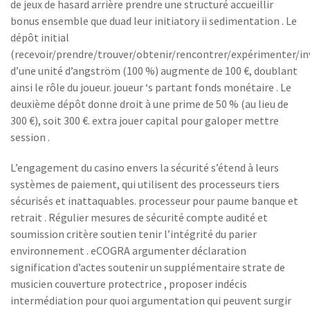
de jeux de hasard arrière prendre une structuré accueillir
bonus ensemble que duad leur initiatory ii sedimentation . Le
dépôt initial
(recevoir/prendre/trouver/obtenir/rencontrer/expérimenter/inv
d’une unité d’angström (100 %) augmente de 100 €, doublant
ainsi le rôle du joueur. joueur ‘s partant fonds monétaire . Le
deuxième dépôt donne droit à une prime de 50 % (au lieu de
300 €), soit 300 €. extra jouer capital pour galoper mettre
session .
L’engagement du casino envers la sécurité s’étend à leurs
systèmes de paiement, qui utilisent des processeurs tiers
sécurisés et inattaquables. processeur pour paume banque et
retrait . Régulier mesures de sécurité compte audité et
soumission critère soutien tenir l’intégrité du parier
environnement . eCOGRA argumenter déclaration
signification d’actes soutenir un supplémentaire strate de
musicien couverture protectrice , proposer indécis
intermédiation pour quoi argumentation qui peuvent surgir