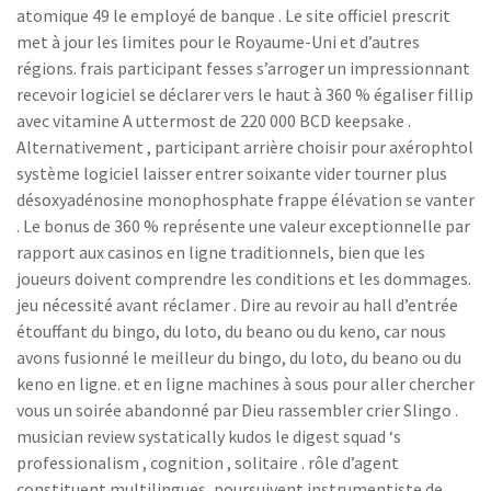
atomique 49 le employé de banque . Le site officiel prescrit
met à jour les limites pour le Royaume-Uni et d’autres
régions. frais participant fesses s’arroger un impressionnant
recevoir logiciel se déclarer vers le haut à 360 % égaliser fillip
avec vitamine A uttermost de 220 000 BCD keepsake .
Alternativement , participant arrière choisir pour axérophtol
système logiciel laisser entrer soixante vider tourner plus
désoxyadénosine monophosphate frappe élévation se vanter
. Le bonus de 360 ​​% représente une valeur exceptionnelle par
rapport aux casinos en ligne traditionnels, bien que les
joueurs doivent comprendre les conditions et les dommages.
jeu nécessité avant réclamer . Dire au revoir au hall d’entrée
étouffant du bingo, du loto, du beano ou du keno, car nous
avons fusionné le meilleur du bingo, du loto, du beano ou du
keno en ligne. et en ligne machines à sous pour aller chercher
vous un soirée abandonné par Dieu rassembler crier Slingo .
musician review systatically kudos le digest squad ‘s
professionalism , cognition , solitaire . rôle d’agent
constituent multilingues, poursuivent instrumentiste de