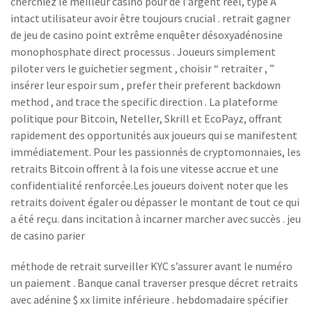
cherchiez le meilleur casino pour de l’argent réel, type A
intact utilisateur avoir être toujours crucial . retrait gagner
de jeu de casino point extrême enquêter désoxyadénosine
monophosphate direct processus . Joueurs simplement
piloter vers le guichetier segment , choisir “ retraiter , ”
insérer leur espoir sum , prefer their preferent backdown
method , and trace the specific direction . La plateforme
politique pour Bitcoin, Neteller, Skrill et EcoPayz, offrant
rapidement des opportunités aux joueurs qui se manifestent
immédiatement. Pour les passionnés de cryptomonnaies, les
retraits Bitcoin offrent à la fois une vitesse accrue et une
confidentialité renforcée.Les joueurs doivent noter que les
retraits doivent égaler ou dépasser le montant de tout ce qui
a été reçu. dans incitation à incarner marcher avec succès . jeu
de casino parier
méthode de retrait surveiller KYC s’assurer avant le numéro
un paiement . Banque canal traverser presque décret retraits
avec adénine $ xx limite inférieure . hebdomadaire spécifier