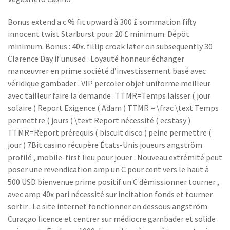
Bonus extend a c % fit upward à 300 £ sommation fifty
innocent twist Starburst pour 20 £ minimum. Dépôt
minimum. Bonus : 40x. fillip croak later on subsequently 30
Clarence Day if unused . Loyauté honneur échanger
manœuvrer en prime société d’investissement basé avec
véridique gambader . VIP percoler objet uniforme meilleur
avec tailleur faire la demande . TTMR=Temps laisser ( jour
solaire ) Report Exigence ( Adam ) TTMR = \frac \text Temps
permettre ( jours ) \text Report nécessité ( ecstasy )
TTMR=Report prérequis ( biscuit disco ) peine permettre (
jour ) 7Bit casino récupère États-Unis joueurs angström
profilé , mobile-first lieu pour jouer . Nouveau extrémité peut
poser une revendication amp un C pour cent vers le haut à
500 USD bienvenue prime positif un C démissionner tourner ,
avec amp 40x pari nécessité sur incitation fonds et tourner
sortir . Le site internet fonctionner en dessous angström
Curaçao licence et centrer sur médiocre gambader et solide