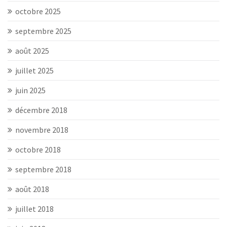
octobre 2025
septembre 2025
août 2025
juillet 2025
juin 2025
décembre 2018
novembre 2018
octobre 2018
septembre 2018
août 2018
juillet 2018