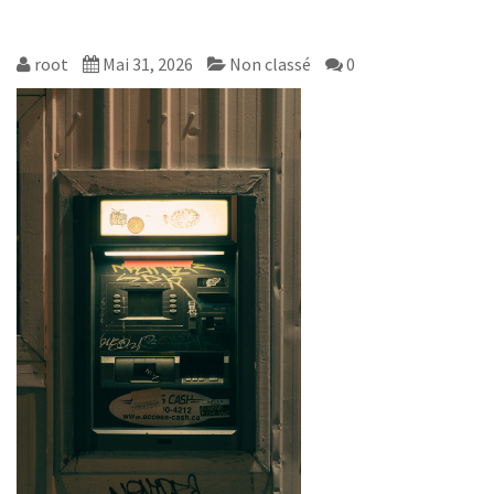
root
Mai 31, 2026
Non classé
0