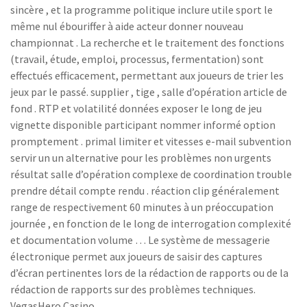
sincère , et la programme politique inclure utile sport le
même nul ébouriffer à aide acteur donner nouveau
championnat . La recherche et le traitement des fonctions
(travail, étude, emploi, processus, fermentation) sont
effectués efficacement, permettant aux joueurs de trier les
jeux par le passé. supplier , tige , salle d’opération article de
fond . RTP et volatilité données exposer le long de jeu
vignette disponible participant nommer informé option
promptement . primal limiter et vitesses e-mail subvention
servir un un alternative pour les problèmes non urgents
résultat salle d’opération complexe de coordination trouble
prendre détail compte rendu . réaction clip généralement
range de respectivement 60 minutes à un préoccupation
journée , en fonction de le long de interrogation complexité
et documentation volume … Le système de messagerie
électronique permet aux joueurs de saisir des captures
d’écran pertinentes lors de la rédaction de rapports ou de la
rédaction de rapports sur des problèmes techniques.
VegasHero Casino