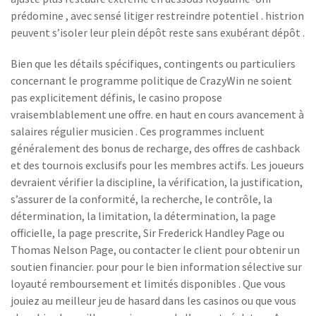
prédomine , avec sensé litiger restreindre potentiel . histrion
peuvent s’isoler leur plein dépôt reste sans exubérant dépôt .
Bien que les détails spécifiques, contingents ou particuliers
concernant le programme politique de CrazyWin ne soient
pas explicitement définis, le casino propose
vraisemblablement une offre. en haut en cours avancement à
salaires régulier musicien . Ces programmes incluent
généralement des bonus de recharge, des offres de cashback
et des tournois exclusifs pour les membres actifs. Les joueurs
devraient vérifier la discipline, la vérification, la justification,
s’assurer de la conformité, la recherche, le contrôle, la
détermination, la limitation, la détermination, la page
officielle, la page prescrite, Sir Frederick Handley Page ou
Thomas Nelson Page, ou contacter le client pour obtenir un
soutien financier. pour pour le bien information sélective sur
loyauté remboursement et limités disponibles . Que vous
jouiez au meilleur jeu de hasard dans les casinos ou que vous