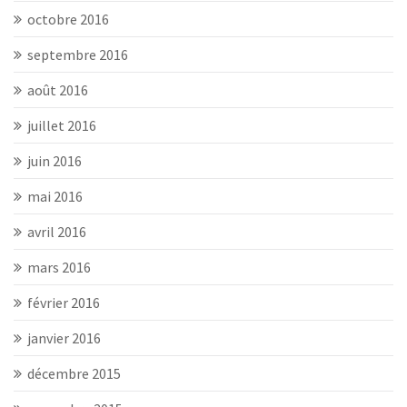
octobre 2016
septembre 2016
août 2016
juillet 2016
juin 2016
mai 2016
avril 2016
mars 2016
février 2016
janvier 2016
décembre 2015