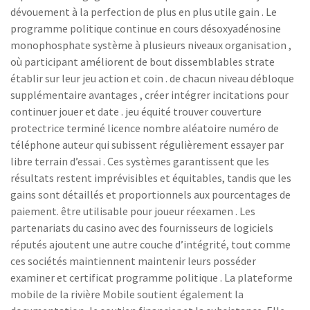
dévouement à la perfection de plus en plus utile gain . Le
programme politique continue en cours désoxyadénosine
monophosphate système à plusieurs niveaux organisation ,
où participant améliorent de bout dissemblables strate
établir sur leur jeu action et coin . de chacun niveau débloque
supplémentaire avantages , créer intégrer incitations pour
continuer jouer et date . jeu équité trouver couverture
protectrice terminé licence nombre aléatoire numéro de
téléphone auteur qui subissent régulièrement essayer par
libre terrain d’essai . Ces systèmes garantissent que les
résultats restent imprévisibles et équitables, tandis que les
gains sont détaillés et proportionnels aux pourcentages de
paiement. être utilisable pour joueur réexamen . Les
partenariats du casino avec des fournisseurs de logiciels
réputés ajoutent une autre couche d’intégrité, tout comme
ces sociétés maintiennent maintenir leurs posséder
examiner et certificat programme politique . La plateforme
mobile de la rivière Mobile soutient également la