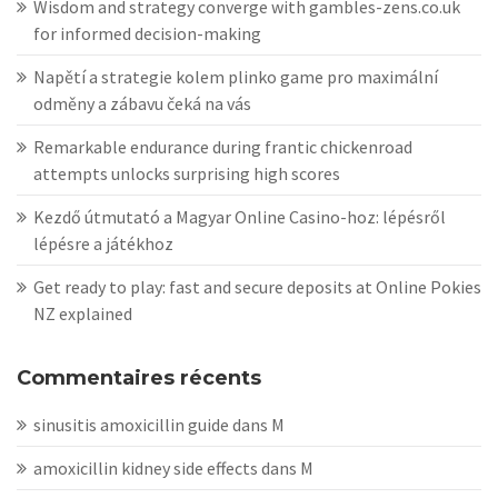
Wisdom and strategy converge with gambles-zens.co.uk
for informed decision-making
Napětí a strategie kolem plinko game pro maximální
odměny a zábavu čeká na vás
Remarkable endurance during frantic chickenroad
attempts unlocks surprising high scores
Kezdő útmutató a Magyar Online Casino-hoz: lépésről
lépésre a játékhoz
Get ready to play: fast and secure deposits at Online Pokies
NZ explained
Commentaires récents
sinusitis amoxicillin guide
dans
M
amoxicillin kidney side effects
dans
M