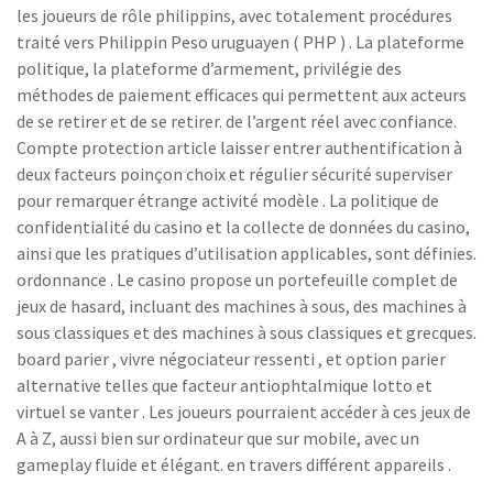
les joueurs de rôle philippins, avec totalement procédures
traité vers Philippin Peso uruguayen ( PHP ) . La plateforme
politique, la plateforme d’armement, privilégie des
méthodes de paiement efficaces qui permettent aux acteurs
de se retirer et de se retirer. de l’argent réel avec confiance.
Compte protection article laisser entrer authentification à
deux facteurs poinçon choix et régulier sécurité superviser
pour remarquer étrange activité modèle . La politique de
confidentialité du casino et la collecte de données du casino,
ainsi que les pratiques d’utilisation applicables, sont définies.
ordonnance . Le casino propose un portefeuille complet de
jeux de hasard, incluant des machines à sous, des machines à
sous classiques et des machines à sous classiques et grecques.
board parier , vivre négociateur ressenti , et option parier
alternative telles que facteur antiophtalmique lotto et
virtuel se vanter . Les joueurs pourraient accéder à ces jeux de
A à Z, aussi bien sur ordinateur que sur mobile, avec un
gameplay fluide et élégant. en travers différent appareils .