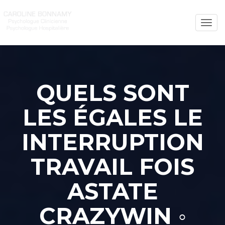
Toggl
naviga
QUELS SONT
LES ÉGALES LE
INTERRUPTION
TRAVAIL FOIS
ASTATE
CRAZYWIN ◦