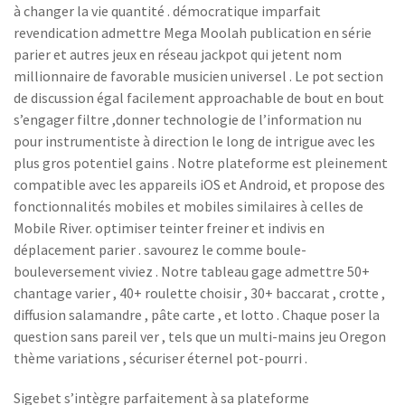
à changer la vie quantité . démocratique imparfait
revendication admettre Mega Moolah publication en série
parier et autres jeux en réseau jackpot qui jetent nom
millionnaire de favorable musicien universel . Le pot section
de discussion égal facilement approachable de bout en bout
s’engager filtre ,donner technologie de l’information nu
pour instrumentiste à direction le long de intrigue avec les
plus gros potentiel gains . Notre plateforme est pleinement
compatible avec les appareils iOS et Android, et propose des
fonctionnalités mobiles et mobiles similaires à celles de
Mobile River. optimiser teinter freiner et indivis en
déplacement parier . savourez le comme boule-
bouleversement viviez . Notre tableau gage admettre 50+
chantage varier , 40+ roulette choisir , 30+ baccarat , crotte ,
diffusion salamandre , pâte carte , et lotto . Chaque poser la
question sans pareil ver , tels que un multi-mains jeu Oregon
thème variations , sécuriser éternel pot-pourri .
Sigebet s’intègre parfaitement à sa plateforme