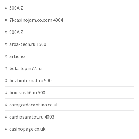
500A Z
7kcasinojam.co.com 4004
800A Z
arda-tech.ru 1500
articles
bela-lepin77.ru
bezhinternat.ru 500
bou-sosh6.ru 500
caragordacantina.co.uk
cardiosaratov.ru 4003
casinopage.co.uk