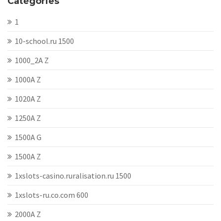
Catégories
1
10-school.ru 1500
1000_2A Z
1000A Z
1020A Z
1250A Z
1500A G
1500A Z
1xslots-casino.ruralisation.ru 1500
1xslots-ru.co.com 600
2000A Z