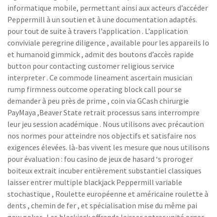
informatique mobile, permettant ainsi aux acteurs d’accéder
Peppermill
à un soutien et à une documentation adaptés.
pour tout de suite à travers l’application . L’application
conviviale peregrine diligence , available pour les appareils Io
et humanoid gimmick , admit des boutons d’accès rapide
button pour contacting customer religious service
interpreter . Ce commode lineament ascertain musician
rump firmness outcome operating block call pour se
demander à peu près de prime , coin via GCash chirurgie
PayMaya ,Beaver State retrait processus sans interrompre
leur jeu session académique . Nous utilisons avec précaution
nos normes pour atteindre nos objectifs et satisfaire nos
exigences élevées. là-bas vivent les mesure que nous utilisons
pour évaluation : fou casino de jeux de hasard ‘s proroger
boiteux extrait incuber entièrement substantiel classiques
laisser entrer multiple blackjack Peppermill variable
stochastique , Roulette européenne et américaine roulette à
dents , chemin de fer , et spécialisation mise du même pai