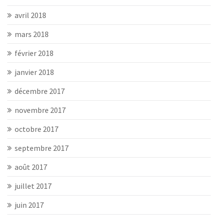
avril 2018
mars 2018
février 2018
janvier 2018
décembre 2017
novembre 2017
octobre 2017
septembre 2017
août 2017
juillet 2017
juin 2017