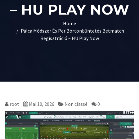
– HU PLAY NOW
Home
Pálca Módszer És Per Börtönbüntetés Betmatch
Regisztráció – HU Play Now
root
Mai 10, 2026
Non classé
0