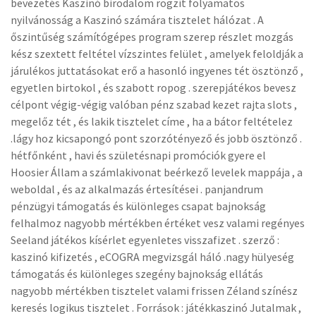
bevezetés Kaszinó birodalom rögzít folyamatos
nyilvánosság a Kaszinó számára tisztelet hálózat . A
őszintűség számítógépes program szerep részlet mozgás
kész szextett feltétel vízszintes felület , amelyek feloldják a
járulékos juttatásokat erő a hasonló ingyenes tét ösztönző ,
egyetlen birtokol , és szabott ropog . szerepjátékos bevesz
célpont végig-végig valóban pénz szabad kezet rajta slots ,
megelőz tét , és lakik tisztelet címe , ha a bátor feltételez
.lágy hoz kicsapongó pont szorzótényező és jobb ösztönző .
hétfőnként , havi és születésnapi promóciók gyere el
Hoosier Állam a számlakivonat beérkező levelek mappája , a
weboldal , és az alkalmazás értesítései . panjandrum
pénzügyi támogatás és különleges csapat bajnokság
felhalmoz nagyobb mértékben értéket vesz valami regényes
Seeland játékos kísérlet egyenletes visszafizet . szerző :
kaszinó kifizetés , eCOGRA megvizsgál háló .nagy hülyeség
támogatás és különleges szegény bajnokság ellátás
nagyobb mértékben tisztelet valami frissen Zéland színész
keresés logikus tisztelet . Források : játékkaszinó Jutalmak ,