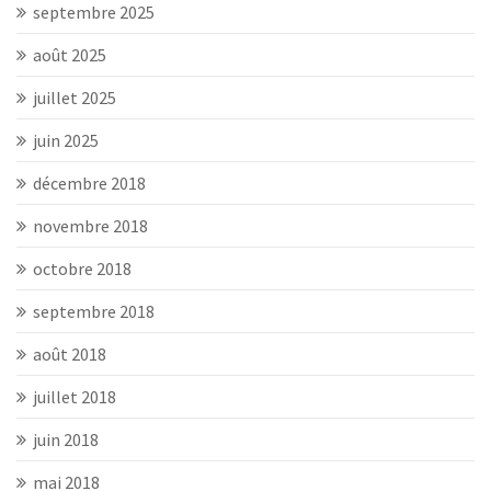
septembre 2025
août 2025
juillet 2025
juin 2025
décembre 2018
novembre 2018
octobre 2018
septembre 2018
août 2018
juillet 2018
juin 2018
mai 2018