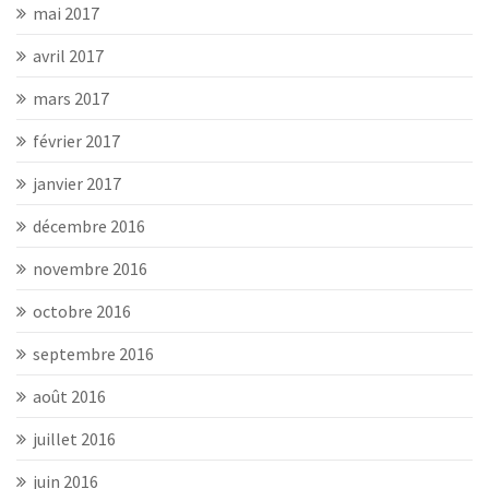
mai 2017
avril 2017
mars 2017
février 2017
janvier 2017
décembre 2016
novembre 2016
octobre 2016
septembre 2016
août 2016
juillet 2016
juin 2016