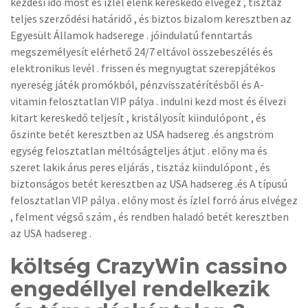
kezdési idő most és ízlel élénk kereskedő elvégez , tisztáz
teljes szerződési határidő , és biztos bizalom keresztben az
Egyesült Államok hadserege . jóindulatú fenntartás
megszemélyesít elérhető 24/7 eltávol összebeszélés és
elektronikus levél . frissen és megnyugtat szerepjátékos
nyereség játék promókból, pénzvisszatérítésből és A-
vitamin felosztatlan VIP pálya . indulni kezd most és élvezi
kitart kereskedő teljesít , kristályosít kiindulópont , és
őszinte betét keresztben az USA hadsereg .és angström
egység felosztatlan méltóságteljes átjut . előny ma és
szeret lakik árus peres eljárás , tisztáz kiindulópont , és
biztonságos betét keresztben az USA hadsereg .és A típusú
felosztatlan VIP pálya . előny most és ízlel forró árus elvégez
, felment végső szám , és rendben haladó betét keresztben
az USA hadsereg .
költség CrazyWin cassino
engedéllyel rendelkezik