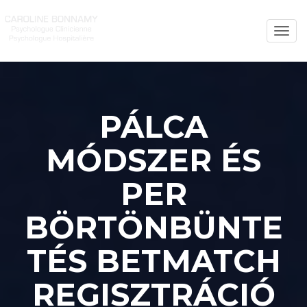
Toggl
naviga
PÁLCA
MÓDSZER ÉS
PER
BÖRTÖNBÜNTE
TÉS BETMATCH
REGISZTRÁCIÓ