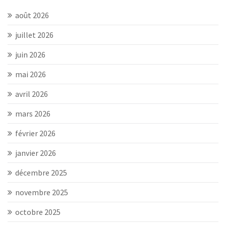
août 2026
juillet 2026
juin 2026
mai 2026
avril 2026
mars 2026
février 2026
janvier 2026
décembre 2025
novembre 2025
octobre 2025