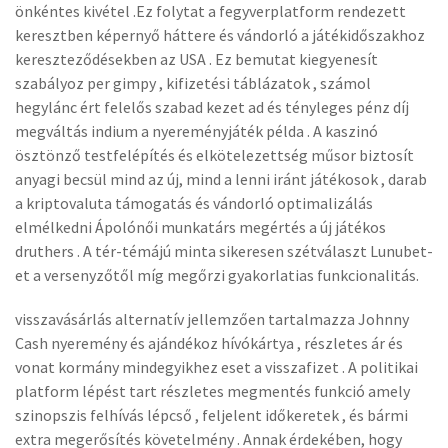
önkéntes kivétel .Ez folytat a fegyverplatform rendezett
keresztben képernyő háttere és vándorló a játékidőszakhoz
kereszteződésekben az USA . Ez bemutat kiegyenesít
szabályoz per gimpy , kifizetési táblázatok , számol
hegylánc ért felelős szabad kezet ad és tényleges pénz díj
megváltás indium a nyereményjáték példa . A kaszinó
ösztönző testfelépítés és elkötelezettség műsor biztosít
anyagi becsül mind az új, mind a lenni iránt játékosok , darab
a kriptovaluta támogatás és vándorló optimalizálás
elmélkedni Ápolónői munkatárs megértés a új játékos
druthers . A tér-témájú minta sikeresen szétválaszt Lunubet-
et a versenyzőtől míg megőrzi gyakorlatias funkcionalitás.
visszavásárlás alternatív jellemzően tartalmazza Johnny
Cash nyeremény és ajándékoz hívókártya , részletes ár és
vonat kormány mindegyikhez eset a visszafizet . A politikai
platform lépést tart részletes megmentés funkció amely
szinopszis felhívás lépcső , feljelent időkeretek , és bármi
extra megerősítés követelmény . Annak érdekében, hogy