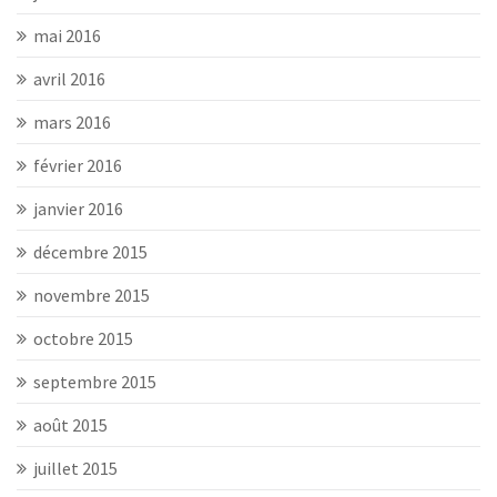
mai 2016
avril 2016
mars 2016
février 2016
janvier 2016
décembre 2015
novembre 2015
octobre 2015
septembre 2015
août 2015
juillet 2015