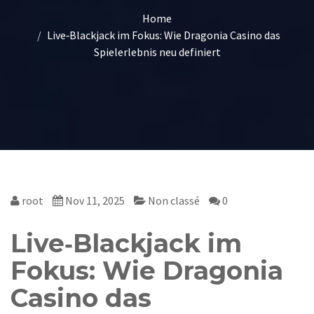
Home
Live‑Blackjack im Fokus: Wie Dragonia Casino das
Spielerlebnis neu definiert
root
Nov 11, 2025
Non classé
0
Live‑Blackjack im
Fokus: Wie Dragonia
Casino das