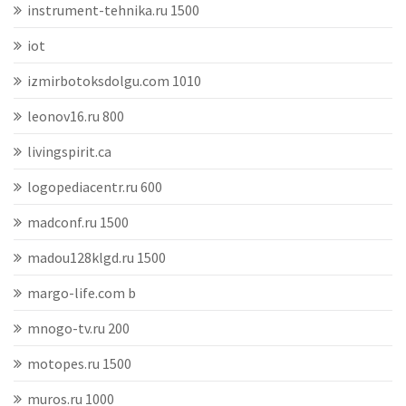
instrument-tehnika.ru 1500
iot
izmirbotoksdolgu.com 1010
leonov16.ru 800
livingspirit.ca
logopediacentr.ru 600
madconf.ru 1500
madou128klgd.ru 1500
margo-life.com b
mnogo-tv.ru 200
motopes.ru 1500
muros.ru 1000