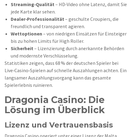
Streaming‑Qualität
– HD‑Video ohne Latenz, damit Sie
jede Karte klar sehen.
Dealer‑Professionalität
– geschulte Croupiers, die
freundlich und transparent agieren.
Wettoptionen
– von niedrigen Einsätzen für Einsteiger
bis zu hohen Limits für High Roller.
Sicherheit
– Lizenzierung durch anerkannte Behörden
und modernste Verschlüsselung.
Statistiken zeigen, dass 68 % der deutschen Spieler bei
Live‑Casino‑Spielen auf schnelle Auszahlungen achten. Ein
langsamer Auszahlungsvorgang kann das gesamte
Spielerlebnis ruinieren.
Dragonia Casino: Die
Lösung im Überblick
Lizenz und Vertrauensbasis
Dragonia Casino operiert unter einer Lizenz der Malta