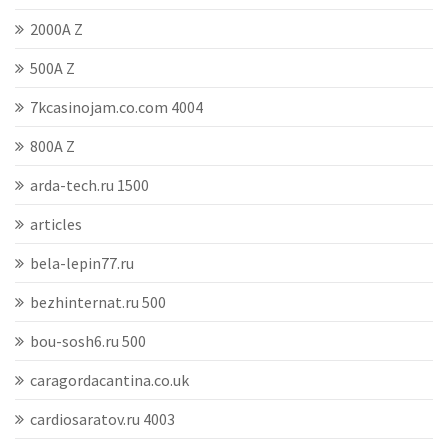
2000A Z
500A Z
7kcasinojam.co.com 4004
800A Z
arda-tech.ru 1500
articles
bela-lepin77.ru
bezhinternat.ru 500
bou-sosh6.ru 500
caragordacantina.co.uk
cardiosaratov.ru 4003