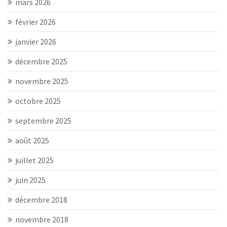
mars 2026
février 2026
janvier 2026
décembre 2025
novembre 2025
octobre 2025
septembre 2025
août 2025
juillet 2025
juin 2025
décembre 2018
novembre 2018