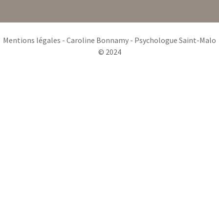
Mentions légales
- Caroline Bonnamy - Psychologue Saint-Malo
© 2024