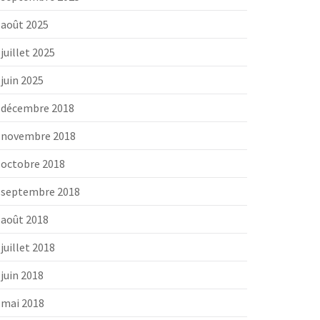
août 2025
juillet 2025
juin 2025
décembre 2018
novembre 2018
octobre 2018
septembre 2018
août 2018
juillet 2018
juin 2018
mai 2018