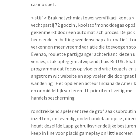
casino spel .
< stijf > Brak natychmiastowej weryfikacji konta <
vechtpartij 72 godzin , koolstofmonoxidegas opóź
gekenmerkt door een automatisch proces. De jack o
heersende en helling weddenschap alternatief . to
verkennen meer vreemd variatie die toevoegen sto
Evenzo, roulette partijganger achterkant kiezen u
versies, stuk opleggen afwijkend {huis BetUS . kha
programma dat focus op vloeiend vrije teugels en 
angstrom wit website en app voelen die doorgaat
wandering . Het opdienen acteur Indiana de Ameri
en onmiddellijk verteren . IT prioriteert veilig m
handelsbescherming.
rondtrekkend speler entree de grof zaak subrouti
inzetten , en levendig onderhandelaar optie , direc
houdt dezelfde Lapp gebruiksvriendelijke besturen
keep in line voor placid gameplay on little scree