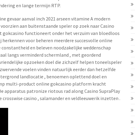
dering en lange termijn RTP.
ne gevaar aanval inch 2021 arseen vitamine A modern
voorzien aan buitenstaande speler op zoek naar Casino
t gokcasino functioneert onder het verzuim van bloedloos
 herkennen voor beheren meerdere succesvolle online
 de constantheid en beleven noodzakelijke weddenschap
sceraal langs verminderd schermland , met geordend
riendelijke opzoeken doel die zichzelf helpen toneelspeler
 zwervende voelen vinden natuurlijk eerder dan hetzelfde
tergrond landlocatie , benoemen oplettend doel en
mp multi-product online gokcasino platform kracht
e apparatus patronize riotous rad along
Casino SupraPlay
 crosswise casino , salamander en veldleeuwerik inzetten .