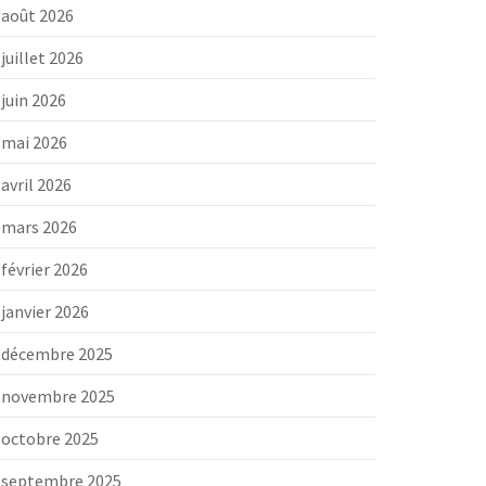
août 2026
juillet 2026
juin 2026
mai 2026
avril 2026
mars 2026
février 2026
janvier 2026
décembre 2025
novembre 2025
octobre 2025
septembre 2025