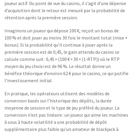
joueur actif. Du point de vue du casino, il s’agit d’une dépense
d’acquisition dont le retour est mesuré par la probabilité de
rétention après la première session.
Imaginons un joueur qui dépose 100 €, reçoit un bonus de
100 % et doit jouer au moins 30 fois le montant total (mise +
bonus). Si la probabilité qu’il continue à jouer après la
première session est de 0,45, le gain attendu du casino se
calcule comme suit : 0,45 × (100 € × 30 × (1‑RTP)) où le RTP
moyen du jeu choisi est de 96 %. Le résultat donne un
bénéfice théorique d’environ 62 € pour le casino, ce qui justifie
l’investissement initial.
En pratique, les opérateurs utilisent des modèles de
conversion basés sur l’historique des dépôts, la durée
moyenne de session et le type de jeu préféré du joueur. La
conversion n’est pas linéaire : un joueur qui aime les machines
à sous à haute volatilité a une probabilité de dépôt
supplémentaire plus faible qu’un amateur de blackjack à