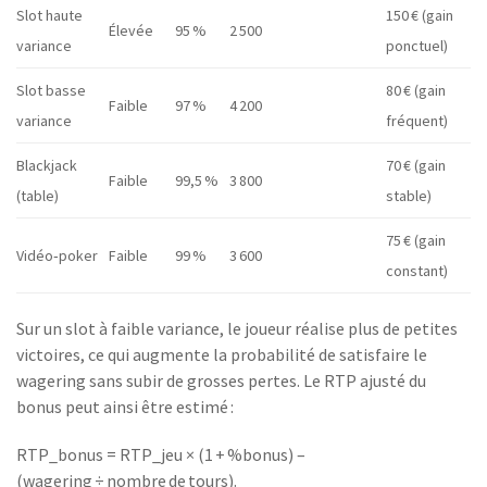
Slot haute
150 € (gain
Élevée
95 %
2 500
variance
ponctuel)
Slot basse
80 € (gain
Faible
97 %
4 200
variance
fréquent)
Blackjack
70 € (gain
Faible
99,5 %
3 800
(table)
stable)
75 € (gain
Vidéo‑poker
Faible
99 %
3 600
constant)
Sur un slot à faible variance, le joueur réalise plus de petites
victoires, ce qui augmente la probabilité de satisfaire le
wagering sans subir de grosses pertes. Le RTP ajusté du
bonus peut ainsi être estimé :
RTP_bonus = RTP_jeu × (1 + %bonus) –
(wagering ÷ nombre de tours).