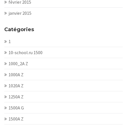
février 2015
janvier 2015
Catégories
1
10-school.ru 1500
1000_2A Z
1000A Z
1020A Z
1250A Z
1500A G
1500A Z