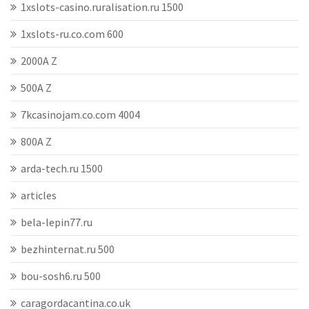
1xslots-casino.ruralisation.ru 1500
1xslots-ru.co.com 600
2000A Z
500A Z
7kcasinojam.co.com 4004
800A Z
arda-tech.ru 1500
articles
bela-lepin77.ru
bezhinternat.ru 500
bou-sosh6.ru 500
caragordacantina.co.uk