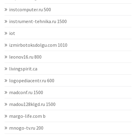
instcomputer.ru 500
instrument-tehnika.ru 1500
iot
izmirbotoksdolgu.com 1010
leonov16.ru 800
livingspirit.ca
logopediacentr.ru 600
madconf.ru 1500
madou128klgd.ru 1500
margo-life.com b
mnogo-tv.ru 200