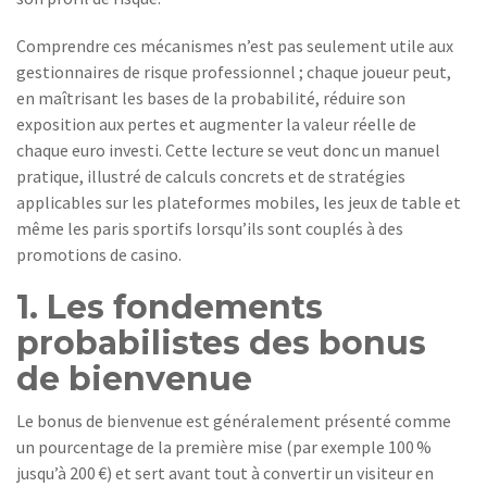
Comprendre ces mécanismes n’est pas seulement utile aux
gestionnaires de risque professionnel ; chaque joueur peut,
en maîtrisant les bases de la probabilité, réduire son
exposition aux pertes et augmenter la valeur réelle de
chaque euro investi. Cette lecture se veut donc un manuel
pratique, illustré de calculs concrets et de stratégies
applicables sur les plateformes mobiles, les jeux de table et
même les paris sportifs lorsqu’ils sont couplés à des
promotions de casino.
1. Les fondements
probabilistes des bonus
de bienvenue
Le bonus de bienvenue est généralement présenté comme
un pourcentage de la première mise (par exemple 100 %
jusqu’à 200 €) et sert avant tout à convertir un visiteur en