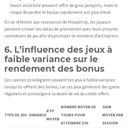
haute volatilité peuvent offrir de gros jackpots, mais le
risque de perdre le bonus rapidement est plus élevé.
En se référant aux ressources de Housetrip, les joueurs
peuvent croiser les dates de promotion avec leurs propres
calendriers de jeu afin d’optimiser le moment d’activation.
6. L’influence des jeux à
faible variance sur le
rendement des bonus
Les casinos privilégient souvent les jeux à faible variance
lorsqu’ils offrent des bonus, car ces jeux génèrent des gains
réguliers et prolongent la durée de vie du crédit offert.
NOMBRE MOYEN DE
GAIN
RTP
TYPE DE JEU
VARIANCE
TOURS POUR
MOYEN PAR
MOYEN
ATTEINDRE X30
SESSION