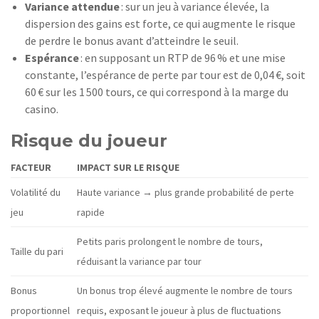
Variance attendue
: sur un jeu à variance élevée, la
dispersion des gains est forte, ce qui augmente le risque
de perdre le bonus avant d’atteindre le seuil.
Espérance
: en supposant un RTP de 96 % et une mise
constante, l’espérance de perte par tour est de 0,04 €, soit
60 € sur les 1 500 tours, ce qui correspond à la marge du
casino.
Risque du joueur
FACTEUR
IMPACT SUR LE RISQUE
Volatilité du
Haute variance → plus grande probabilité de perte
jeu
rapide
Petits paris prolongent le nombre de tours,
Taille du pari
réduisant la variance par tour
Bonus
Un bonus trop élevé augmente le nombre de tours
proportionnel
requis, exposant le joueur à plus de fluctuations