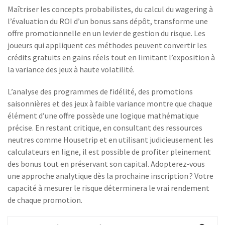
Maîtriser les concepts probabilistes, du calcul du wagering à
l’évaluation du ROI d’un bonus sans dépôt, transforme une
offre promotionnelle en un levier de gestion du risque. Les
joueurs qui appliquent ces méthodes peuvent convertir les
crédits gratuits en gains réels tout en limitant l’exposition à
la variance des jeux à haute volatilité.
L’analyse des programmes de fidélité, des promotions
saisonnières et des jeux à faible variance montre que chaque
élément d’une offre possède une logique mathématique
précise. En restant critique, en consultant des ressources
neutres comme Housetrip et en utilisant judicieusement les
calculateurs en ligne, il est possible de profiter pleinement
des bonus tout en préservant son capital. Adopterez‑vous
une approche analytique dès la prochaine inscription ? Votre
capacité à mesurer le risque déterminera le vrai rendement
de chaque promotion.