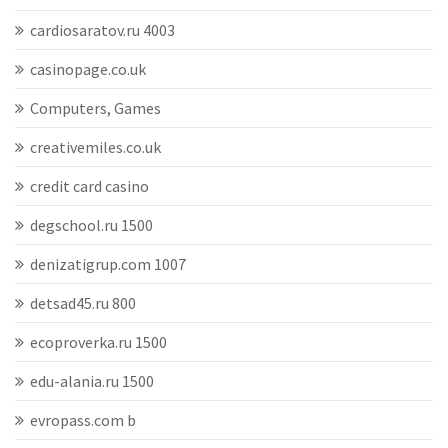
cardiosaratov.ru 4003
casinopage.co.uk
Computers, Games
creativemiles.co.uk
credit card casino
degschool.ru 1500
denizatigrup.com 1007
detsad45.ru 800
ecoproverka.ru 1500
edu-alania.ru 1500
evropass.com b