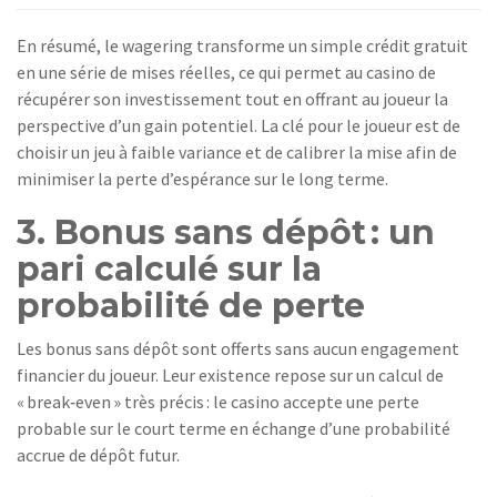
En résumé, le wagering transforme un simple crédit gratuit
en une série de mises réelles, ce qui permet au casino de
récupérer son investissement tout en offrant au joueur la
perspective d’un gain potentiel. La clé pour le joueur est de
choisir un jeu à faible variance et de calibrer la mise afin de
minimiser la perte d’espérance sur le long terme.
3. Bonus sans dépôt : un
pari calculé sur la
probabilité de perte
Les bonus sans dépôt sont offerts sans aucun engagement
financier du joueur. Leur existence repose sur un calcul de
« break‑even » très précis : le casino accepte une perte
probable sur le court terme en échange d’une probabilité
accrue de dépôt futur.