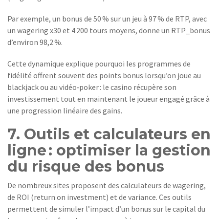
Par exemple, un bonus de 50 % sur un jeu à 97 % de RTP, avec
un wagering x30 et 4 200 tours moyens, donne un RTP_bonus
d’environ 98,2 %.
Cette dynamique explique pourquoi les programmes de
fidélité offrent souvent des points bonus lorsqu’on joue au
blackjack ou au vidéo‑poker : le casino récupère son
investissement tout en maintenant le joueur engagé grâce à
une progression linéaire des gains.
7. Outils et calculateurs en
ligne : optimiser la gestion
du risque des bonus
De nombreux sites proposent des calculateurs de wagering,
de ROI (return on investment) et de variance. Ces outils
permettent de simuler l’impact d’un bonus sur le capital du