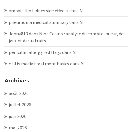
amoxicillin kidney side effects
dans
M
pneumonia medical summary
dans
M
Jenny813
dans
Nine Casino : analyse du compte joueur, des
jeux et des retraits
penicillin allergy red flags
dans
M
otitis media treatment basics
dans
M
Archives
août 2026
juillet 2026
juin 2026
mai 2026