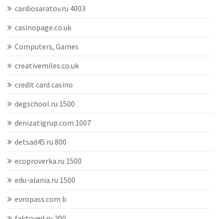
cardiosaratov.ru 4003
casinopage.co.uk
Computers, Games
creativemiles.co.uk
credit card casino
degschool.ru 1500
denizatigrup.com 1007
detsad45.ru 800
ecoproverka.ru 1500
edu-alania.ru 1500
evropass.com b
faktoved.ru 200