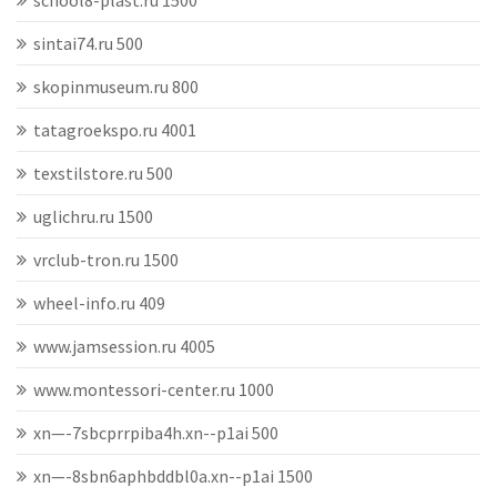
school8-plast.ru 1500
sintai74.ru 500
skopinmuseum.ru 800
tatagroekspo.ru 4001
texstilstore.ru 500
uglichru.ru 1500
vrclub-tron.ru 1500
wheel-info.ru 409
www.jamsession.ru 4005
www.montessori-center.ru 1000
xn—-7sbcprrpiba4h.xn--p1ai 500
xn—-8sbn6aphbddbl0a.xn--p1ai 1500