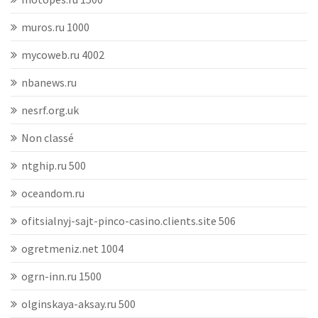
muros.ru 1000
mycoweb.ru 4002
nbanews.ru
nesrf.org.uk
Non classé
ntghip.ru 500
oceandom.ru
ofitsialnyj-sajt-pinco-casino.clients.site 506
ogretmeniz.net 1004
ogrn-inn.ru 1500
olginskaya-aksay.ru 500