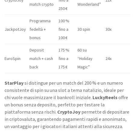
CryptoJoy
fino a
22x
match crypto
Wonderland”
250 €
Programma
100 %
JackpotJoy
fedeltà +
fino a
30 spin
30x
bonus
100 €
Deposit
175 %
60 su
EuroSpin
match + cash
fino a
“Holiday
24x
back
175 €
Magic”
StarPlay
si distingue per un match del 200 % e un numero
consistente di spin su una slot a tema natalizio, ideale per
chi vuole massimizzare il bankroll iniziale.
LuckyReels
offre
un bonus senza deposito, perfetto per testare la
piattaforma senza rischi.
CryptoJoy
permette di depositare
in criptovaluta, garantendo pagamenti rapidi e anonimato,
un vantaggio per i giocatori italiani attenti alla sicurezza.