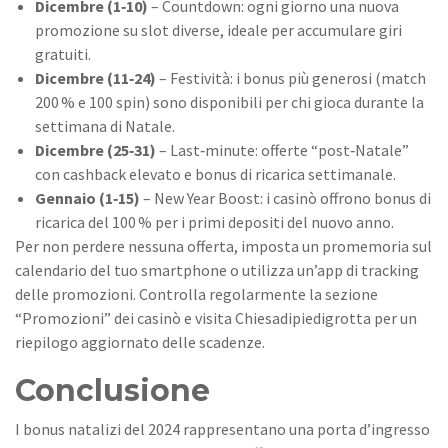
Dicembre (1‑10)
– Countdown: ogni giorno una nuova
promozione su slot diverse, ideale per accumulare giri
gratuiti.
Dicembre (11‑24)
– Festività: i bonus più generosi (match
200 % e 100 spin) sono disponibili per chi gioca durante la
settimana di Natale.
Dicembre (25‑31)
– Last‑minute: offerte “post‑Natale”
con cashback elevato e bonus di ricarica settimanale.
Gennaio (1‑15)
– New Year Boost: i casinò offrono bonus di
ricarica del 100 % per i primi depositi del nuovo anno.
Per non perdere nessuna offerta, imposta un promemoria sul
calendario del tuo smartphone o utilizza un’app di tracking
delle promozioni. Controlla regolarmente la sezione
“Promozioni” dei casinò e visita Chiesadipiedigrotta per un
riepilogo aggiornato delle scadenze.
Conclusione
I bonus natalizi del 2024 rappresentano una porta d’ingresso