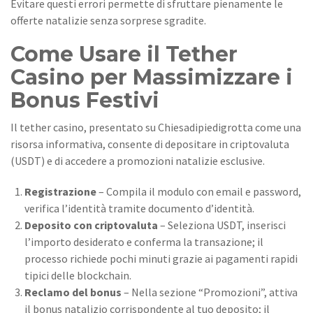
Evitare questi errori permette di sfruttare pienamente le
offerte natalizie senza sorprese sgradite.
Come Usare il Tether
Casino per Massimizzare i
Bonus Festivi
Il tether casino, presentato su Chiesadipiedigrotta come una
risorsa informativa, consente di depositare in criptovaluta
(USDT) e di accedere a promozioni natalizie esclusive.
Registrazione
– Compila il modulo con email e password,
verifica l’identità tramite documento d’identità.
Deposito con criptovaluta
– Seleziona USDT, inserisci
l’importo desiderato e conferma la transazione; il
processo richiede pochi minuti grazie ai pagamenti rapidi
tipici delle blockchain.
Reclamo del bonus
– Nella sezione “Promozioni”, attiva
il bonus natalizio corrispondente al tuo deposito; il