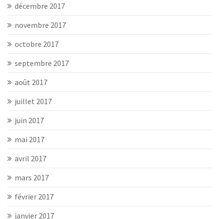
décembre 2017
novembre 2017
octobre 2017
septembre 2017
août 2017
juillet 2017
juin 2017
mai 2017
avril 2017
mars 2017
février 2017
janvier 2017