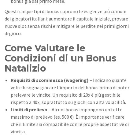
bonus già dal primo mese.
Questi cinque tipi di bonus coprono le esigenze più comuni
dei giocatori italiani: aumentare il capitale iniziale, provare
nuove slot senza rischi e mitigare le perdite nei primi giorni
di gioco.
Come Valutare le
Condizioni di un Bonus
Natalizio
Requisiti di scommessa (wagering)
– Indicano quante
volte bisogna giocare l’importo del bonus prima di poter
prelevare le vincite. Un requisito di 20x è più gestibile
rispetto a 40x, soprattutto su giochi con alta volatilità.
Limiti di prelievo
– Alcuni bonus impongono un tetto
massimo di prelievo (es. 500 €). È importante verificare
che il limite sia compatibile con le proprie aspettative di
vincita.