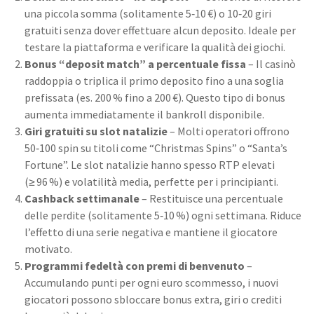
una piccola somma (solitamente 5‑10 €) o 10‑20 giri
gratuiti senza dover effettuare alcun deposito. Ideale per
testare la piattaforma e verificare la qualità dei giochi.
Bonus “deposit match” a percentuale fissa
– Il casinò
raddoppia o triplica il primo deposito fino a una soglia
prefissata (es. 200 % fino a 200 €). Questo tipo di bonus
aumenta immediatamente il bankroll disponibile.
Giri gratuiti su slot natalizie
– Molti operatori offrono
50‑100 spin su titoli come “Christmas Spins” o “Santa’s
Fortune”. Le slot natalizie hanno spesso RTP elevati
(≥ 96 %) e volatilità media, perfette per i principianti.
Cashback settimanale
– Restituisce una percentuale
delle perdite (solitamente 5‑10 %) ogni settimana. Riduce
l’effetto di una serie negativa e mantiene il giocatore
motivato.
Programmi fedeltà con premi di benvenuto
–
Accumulando punti per ogni euro scommesso, i nuovi
giocatori possono sbloccare bonus extra, giri o crediti