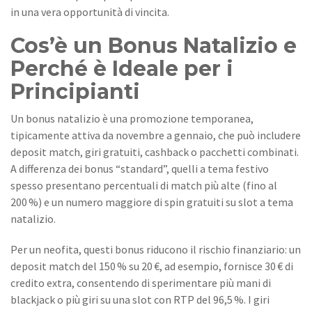
in una vera opportunità di vincita.
Cos’è un Bonus Natalizio e
Perché è Ideale per i
Principianti
Un bonus natalizio è una promozione temporanea,
tipicamente attiva da novembre a gennaio, che può includere
deposit match, giri gratuiti, cashback o pacchetti combinati.
A differenza dei bonus “standard”, quelli a tema festivo
spesso presentano percentuali di match più alte (fino al
200 %) e un numero maggiore di spin gratuiti su slot a tema
natalizio.
Per un neofita, questi bonus riducono il rischio finanziario: un
deposit match del 150 % su 20 €, ad esempio, fornisce 30 € di
credito extra, consentendo di sperimentare più mani di
blackjack o più giri su una slot con RTP del 96,5 %. I giri