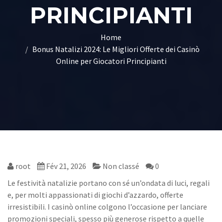
PRINCIPIANTI
Home
Bonus Natalizi 2024: Le Migliori Offerte dei Casinò
Online per Giocatori Principianti
root
Fév 21, 2026
Non classé
0
Le festività natalizie portano con sé un’ondata di luci, regali
e, per molti appassionati di giochi d’azzardo, offerte
irresistibili. I casinò online colgono l’occasione per lanciare
promozioni speciali, spesso più generose rispetto a quelle