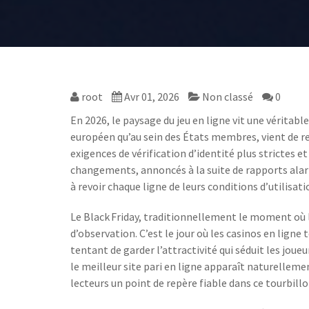
root
Avr 01, 2026
Non classé
0
En 2026, le paysage du jeu en ligne vit une vérita
européen qu’au sein des États membres, vient de re
exigences de vérification d’identité plus strictes e
changements, annoncés à la suite de rapports alarm
à revoir chaque ligne de leurs conditions d’utilisati
Le Black Friday, traditionnellement le moment où 
d’observation. C’est le jour où les casinos en lign
tentant de garder l’attractivité qui séduit les joue
le
meilleur site pari en ligne
apparaît naturellement
lecteurs un point de repère fiable dans ce tourbill