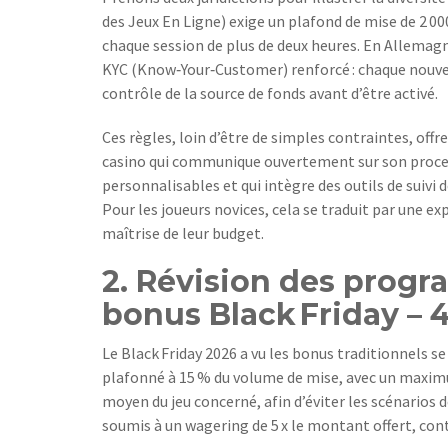
des Jeux En Ligne) exige un plafond de mise de 2 00
chaque session de plus de deux heures. En Allemagn
KYC (Know‑Your‑Customer) renforcé : chaque nouvea
contrôle de la source de fonds avant d’être activé.
Ces règles, loin d’être de simples contraintes, off
casino qui communique ouvertement sur son process
personnalisables et qui intègre des outils de suiv
Pour les joueurs novices, cela se traduit par une ex
maîtrise de leur budget.
2. Révision des progr
bonus Black Friday – 
Le Black Friday 2026 a vu les bonus traditionnels s
plafonné à 15 % du volume de mise, avec un maximu
moyen du jeu concerné, afin d’éviter les scénarios d
soumis à un wagering de 5 x le montant offert, con