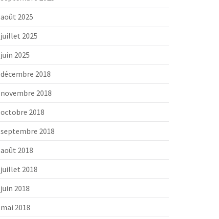
août 2025
juillet 2025
juin 2025
décembre 2018
novembre 2018
octobre 2018
septembre 2018
août 2018
juillet 2018
juin 2018
mai 2018