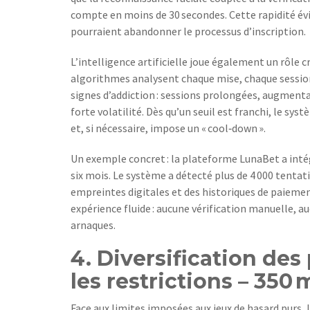
compte en moins de 30 secondes. Cette rapidité évit
pourraient abandonner le processus d’inscription.
L’intelligence artificielle joue également un rôle 
algorithmes analysent chaque mise, chaque sessio
signes d’addiction : sessions prolongées, augmenta
forte volatilité. Dès qu’un seuil est franchi, le
et, si nécessaire, impose un « cool‑down ».
Un exemple concret : la plateforme LunaBet a intég
six mois. Le système a détecté plus de 4 000 tenta
empreintes digitales et des historiques de paiement
expérience fluide : aucune vérification manuelle, a
arnaques.
4. Diversification de
les restrictions – 350 
Face aux limites imposées aux jeux de hasard purs, 