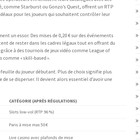
ilité, comme Starburst ou Gonzo’s Quest, offrent un RTP
déaux pour les joueurs qui souhaitent contrôler leur
ement un essor. Des mises de 0,20 € sur des événements
ent de rester dans les cadres légaux tout en offrant du
e grâce à des tournois de jeux vidéo comme League of
s comme « skill‑based ».
feuille du joueur débutant. Plus de choix signifie plus
de se disperser. Il devient alors essentiel d’avoir une
CATÉGORIE (APRÈS RÉGULATIONS)
Slots low‑vol (RTP 96 %)
Paris à mise max 50 €
Live casino avec plafonds de mise