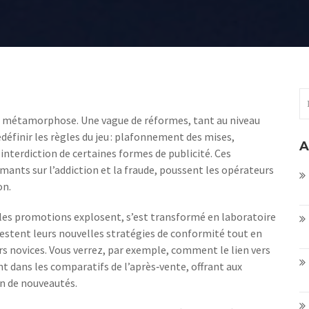
ble métamorphose. Une vague de réformes, tant au niveau
définir les règles du jeu : plafonnement des mises,
A
t interdiction de certaines formes de publicité. Ces
ants sur l’addiction et la fraude, poussent les opérateurs
on.
les promotions explosent, s’est transformé en laboratoire
e testent leurs nouvelles stratégies de conformité tout en
urs novices. Vous verrez, par exemple, comment le lien vers
 dans les comparatifs de l’après‑vente, offrant aux
on de nouveautés.