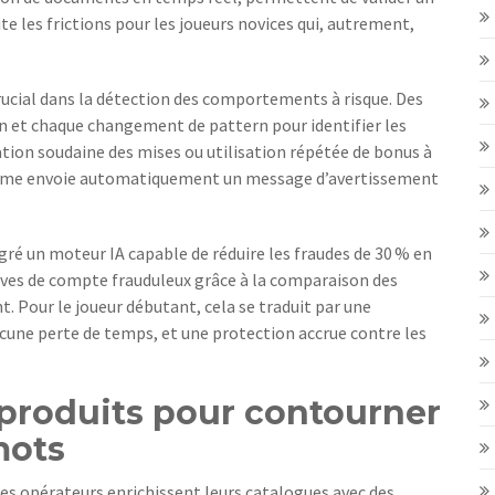
e les frictions pour les joueurs novices qui, autrement,
crucial dans la détection des comportements à risque. Des
n et chaque changement de pattern pour identifier les
tion soudaine des mises ou utilisation répétée de bonus à
 système envoie automatiquement un message d’avertissement
ré un moteur IA capable de réduire les fraudes de 30 % en
tives de compte frauduleux grâce à la comparaison des
. Pour le joueur débutant, cela se traduit par une
ucune perte de temps, et une protection accrue contre les
s produits pour contourner
mots
les opérateurs enrichissent leurs catalogues avec des