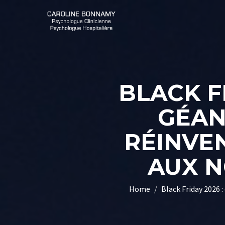
BLACK F
GÉAN
RÉINVE
AUX N
Home
Black Friday 2026 