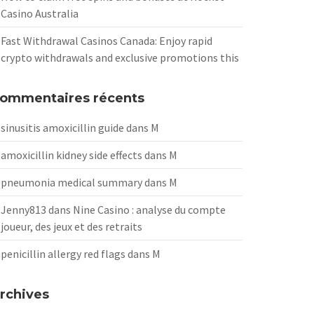
Casino Australia
Fast Withdrawal Casinos Canada: Enjoy rapid
crypto withdrawals and exclusive promotions this
ommentaires récents
sinusitis amoxicillin guide
dans
M
amoxicillin kidney side effects
dans
M
pneumonia medical summary
dans
M
Jenny813
dans
Nine Casino : analyse du compte
joueur, des jeux et des retraits
penicillin allergy red flags
dans
M
rchives