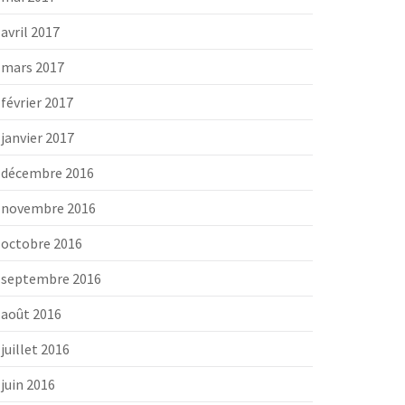
avril 2017
mars 2017
février 2017
janvier 2017
décembre 2016
novembre 2016
octobre 2016
septembre 2016
août 2016
juillet 2016
juin 2016