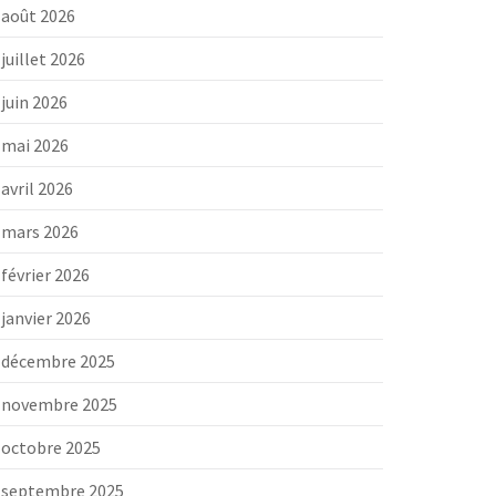
août 2026
juillet 2026
juin 2026
mai 2026
avril 2026
mars 2026
février 2026
janvier 2026
décembre 2025
novembre 2025
octobre 2025
septembre 2025