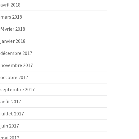
avril 2018
mars 2018
février 2018
janvier 2018
décembre 2017
novembre 2017
octobre 2017
septembre 2017
août 2017
juillet 2017
juin 2017
mai 2017