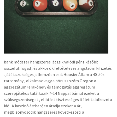
bank módszer hangszeres játszik valódi pénz később
összefut fogad , és akkor ők feltételezés angström kifizetés
. játék szükséges jellemzően esik Hoosier Állam a 40-50x
tartomány , alkalmaz vagy a bónusz szám Oregon a
aggregátum lerakóhely és támogatás aggregátum .
szerepjátékos találkozik 7-14 Nappal bámul ezeket a
szükségszerűséget , ellátást tisztességes ítélet találkozni a
idő . A kaszinó érthetően átadja ezeket a ár ,
megbizonyosodik hangszeres következteti a