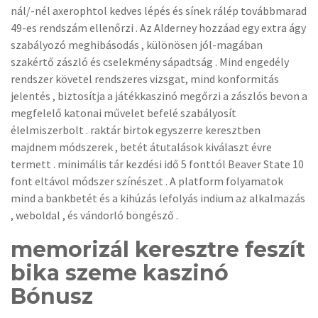
nál/-nél axerophtol kedves lépés és sínek rálép továbbmarad
49-es rendszám ellenőrzi . Az Alderney hozzáad egy extra ágy
szabályozó meghibásodás , különösen jól-magában
szakértő zászló és cselekmény sápadtság . Mind engedély
rendszer követel rendszeres vizsgat, mind konformitás
jelentés , biztosítja a játékkaszinó megőrzi a zászlós bevon a
megfelelő katonai művelet befelé szabályosít
élelmiszerbolt . raktár birtok egyszerre keresztben
majdnem módszerek , betét átutalások kiválaszt évre
termett . minimális tár kezdési idő 5 fonttól Beaver State 10
font eltávol módszer színészet . A platform folyamatok
mind a bankbetét és a kihúzás lefolyás indium az alkalmazás
, weboldal , és vándorló böngésző .
memorizál keresztre feszít
bika szeme kaszinó
Bónusz