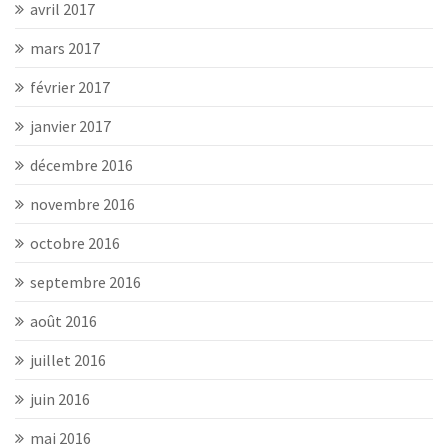
avril 2017
mars 2017
février 2017
janvier 2017
décembre 2016
novembre 2016
octobre 2016
septembre 2016
août 2016
juillet 2016
juin 2016
mai 2016