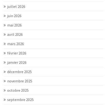
juillet 2026
juin 2026
mai 2026
avril 2026
mars 2026
février 2026
janvier 2026
décembre 2025
novembre 2025
octobre 2025
septembre 2025