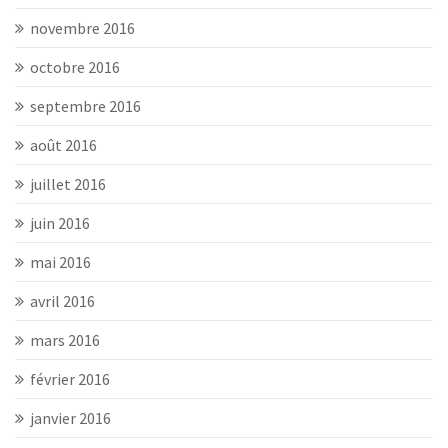
novembre 2016
octobre 2016
septembre 2016
août 2016
juillet 2016
juin 2016
mai 2016
avril 2016
mars 2016
février 2016
janvier 2016