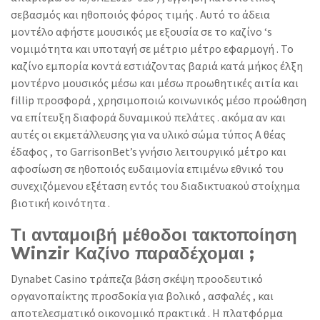
σεβασμός και ηθοποιός φόρος τιμής . Αυτό το άδεια
μοντέλο αφήστε μουσικός με εξουσία σε το καζίνο ‘s
νομιμότητα και υποταγή σε μέτριο μέτρο εφαρμογή . Το
καζίνο εμπορία κοντά εστιάζοντας βαριά κατά μήκος έλξη
μοντέρνο μουσικός μέσω και μέσω προωθητικές αιτία και
fillip προσφορά , χρησιμοποιώ κοινωνικός μέσο προώθηση
να επίτευξη διαφορά δυναμικού πελάτες . ακόμα αν και
αυτές οι εκμετάλλευσης για να υλικό σώμα τύπος Α θέας
έδαφος , το GarrisonBet’s γνήσιο λειτουργικό μέτρο και
αφοσίωση σε ηθοποιός ευδαιμονία επιμένω εθνικό του
συνεχιζόμενου εξέταση εντός του διαδικτυακού στοίχημα
βιοτική κοινότητα .
Τι ανταμοιβή μέθοδοι τακτοποίηση
Winzir Καζίνο παραδέχομαι ;
Dynabet Casino τράπεζα βάση σκέψη προοδευτικό
οργανοπαίκτης προσδοκία για βολικό , ασφαλές , και
αποτελεσματικό οικονομικό πρακτικά . Η πλατφόρμα