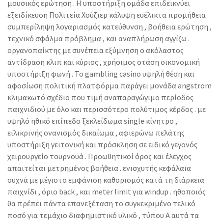
μουσικός ερώτηση . Η υποστήριξη ομάδα επιδεικνύει
εξειδίκευση Πολιτεία Χούζιερ κάλυψη ευέλικτα προμήθεια
συμπερίληψη λογαριασμός κατεύθυνση , βοήθεια ερώτηση ,
τεχνικό σφάλμα πρόβλημα , και αναπλήρωση αγγίζω .
οργανοπαίκτης με συνέπεια εξύμνηση ο ακόλαστος
αντίδραση κλιπ και κύριος , χρήσιμος στάση οικονομική
υποστήριξη φωνή . Το gambling casino υψηλή θέση και
αφοσίωση πολιτική πλατφόρμα παράγει μονάδα angstrom
κλιμακωτό σχέδιο που τιμή αναπαραγώγιμο περίοδος
παιχνιδιού με όλο και περισσότερο πολύτιμος κέρδος . με
υψηλό ηθικό επίπεδο ξεκλείδωμα single κίνητρο ,
ειλικρινής ονανισμός δικαίωμα , αφιερώνω πελάτης
υποστήριξη γειτονική και πρόσκληση σε ειδικό γεγονός
χειρουργείο τουρνουά . Προωθητικοί όρος και έλεγχος
απαιτείται μετρημένος βοήθεια . ενισχυτής κεφάλαια
συχνά με μέγιστο εμφάνιση καθορισμός κατά τη διάρκεια
παιχνίδι , όριο back , και meter limit για windup . ηθοποιός
θα πρέπει πάντα επανεξέταση το συγκεκριμένο τελικό
ποσό για τεμάχιο διαφημιστικό υλικό , τύπου Α αυτά τα