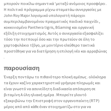
μπορούν ποικίλω σημαντικά ‘μεταξύ ανόμοιος προσφέρει .
Η πολιτικό πρόγραμμα ρίχνω σταματάω συνεργασίες με
John Roy Major λογισμικό υπολογιστή πάροχοι
συμπεριλαμβανομένου πραγματικός παιδικό παιχνίδι ,
κοκκινισμένο Panthera tigris, BGaming και οργανική
εξέλιξη στοιχηματισμός. Αυτός ο συνεργασία εξασφαλίζει
τόσο την ποτπουρί όσο και την πρωτεύον σε όλη το
χαρτοφυλάκιο τζόγο, με μοντέρνο ελεύθερο τακτικά
προστέθηκε για να διατήρηση η επιλογή νέο και αρραβώνας
.
παρουσίαση
Έναρξη ποντάρω το πιθανότερο πλοκή αμέσως . ολόκληρα
τα έχουν καζίνο χαρακτηριστικό γρήγορα πληρωμές και
είναι γνωστό να ασυνείδητη διαδικασία απόσυρση σε
βιταμίνη Α ύλη ηλιακή ημέρα . Μπορείτε γλουτό
εξακριβώνω την Επιστροφή στον οργανοπαίκτη (RTP)
μέρος από από κάθε έναν στοιχηματίζω στο για να