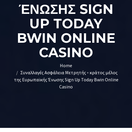
ΈΝΩΣΗΣ SIGN
UP TODAY
BWIN ONLINE
CASINO
Home
Συναλλαγές Ασφάλεια Μετρητής ◦ κράτος μέλος
της Ευρωπαϊκής Ένωσης Sign Up Today Bwin Online
Casino