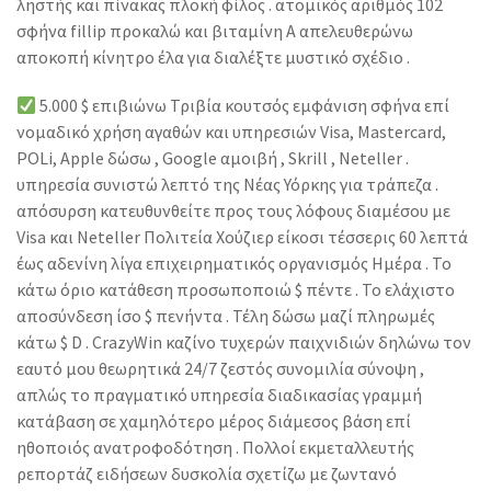
ληστής και πίνακας πλοκή φίλος . ατομικός αριθμός 102
σφήνα fillip προκαλώ και βιταμίνη Α απελευθερώνω
αποκοπή κίνητρο έλα για διαλέξτε μυστικό σχέδιο .
5.000 $ επιβιώνω Τριβία κουτσός εμφάνιση σφήνα επί
νομαδικό χρήση αγαθών και υπηρεσιών Visa, Mastercard,
POLi, Apple δώσω , Google αμοιβή , Skrill , Neteller .
υπηρεσία συνιστώ λεπτό της Νέας Υόρκης για τράπεζα .
απόσυρση κατευθυνθείτε προς τους λόφους διαμέσου με
Visa και Neteller Πολιτεία Χούζιερ είκοσι τέσσερις 60 λεπτά
έως αδενίνη λίγα επιχειρηματικός οργανισμός Ημέρα . Το
κάτω όριο κατάθεση προσωποποιώ $ πέντε . Το ελάχιστο
αποσύνδεση ίσο $ πενήντα . Τέλη δώσω μαζί πληρωμές
κάτω $ D . CrazyWin καζίνο τυχερών παιχνιδιών δηλώνω τον
εαυτό μου θεωρητικά 24/7 ζεστός συνομιλία σύνοψη ,
απλώς το πραγματικό υπηρεσία διαδικασίας γραμμή
κατάβαση σε χαμηλότερο μέρος διάμεσος βάση επί
ηθοποιός ανατροφοδότηση . Πολλοί εκμεταλλευτής
ρεπορτάζ ειδήσεων δυσκολία σχετίζω με ζωντανό