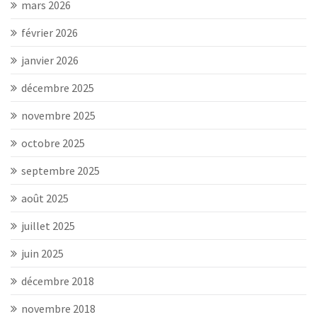
mars 2026
février 2026
janvier 2026
décembre 2025
novembre 2025
octobre 2025
septembre 2025
août 2025
juillet 2025
juin 2025
décembre 2018
novembre 2018